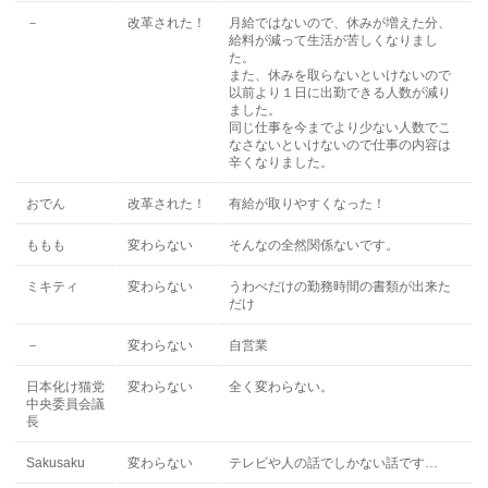
－
改革された！
月給ではないので、休みが増えた分、
給料が減って生活が苦しくなりまし
た。
また、休みを取らないといけないので
以前より１日に出勤できる人数が減り
ました。
同じ仕事を今までより少ない人数でこ
なさないといけないので仕事の内容は
辛くなりました。
おでん
改革された！
有給が取りやすくなった！
ももも
変わらない
そんなの全然関係ないです。
ミキティ
変わらない
うわべだけの勤務時間の書類が出来た
だけ
－
変わらない
自営業
日本化け猫党
変わらない
全く変わらない。
中央委員会議
長
Sakusaku
変わらない
テレビや人の話でしかない話です…