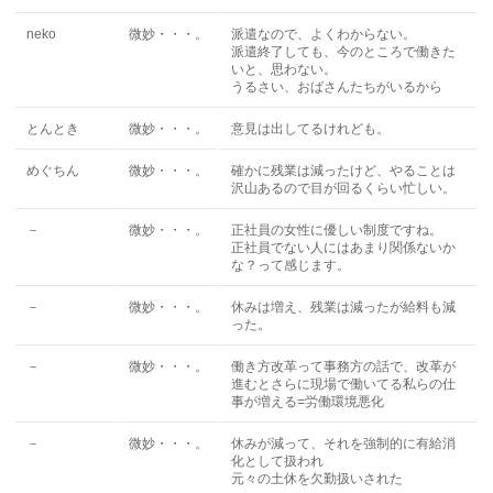
neko
微妙・・・。
派遣なので、よくわからない。
派遣終了しても、今のところで働きた
いと、思わない。
うるさい、おばさんたちがいるから
とんとき
微妙・・・。
意見は出してるけれども。
めぐちん
微妙・・・。
確かに残業は減ったけど、やることは
沢山あるので目が回るくらい忙しい。
－
微妙・・・。
正社員の女性に優しい制度ですね。
正社員でない人にはあまり関係ないか
な？って感じます。
－
微妙・・・。
休みは増え、残業は減ったが給料も減
った。
－
微妙・・・。
働き方改革って事務方の話で、改革が
進むとさらに現場で働いてる私らの仕
事が増える=労働環境悪化
－
微妙・・・。
休みが減って、それを強制的に有給消
化として扱われ
元々の土休を欠勤扱いされた