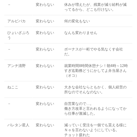
－
変わらない
休みが増えたが、残業が減り給料が減
ってるから、どこも行けない。
アルビバカ
変わらない
何の変化もない
ひょいざぶろ
変わらない
なんも変わりません
う
－
変わらない
ボーナスが一桁でやる気なくす会社
だ。
アンチ清野
変わらない
就業時間8時間休憩ナシ！朝4時～12時
すぎ迄勤務どうにかしてよ弁当屋さん
（オコ）
ねここ
変わらない
大きな会社ならともかく、個人経営の
所なのでそんなのない。
－
変わらない
自営業なので…。
働き方改革と言われるようになってか
ら仕事が激減した。
バレタン星人
変わらない
減っていく受注を一個でも貰える様に
Ｎｏを言わないようにしている。
チョット疲れた