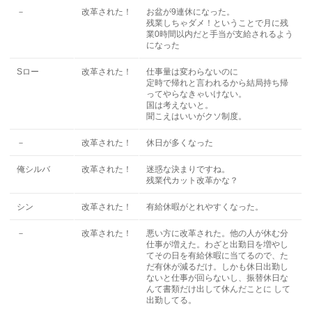
－
改革された！
お盆が9連休になった。
残業しちゃダメ！ということで月に残
業0時間以内だと手当が支給されるよう
になった
Sロー
改革された！
仕事量は変わらないのに
定時で帰れと言われるから結局持ち帰
ってやらなきゃいけない。
国は考えないと。
聞こえはいいがクソ制度。
－
改革された！
休日が多くなった
俺シルバ
改革された！
迷惑な決まりですね。
残業代カット改革かな？
シン
改革された！
有給休暇がとれやすくなった。
－
改革された！
悪い方に改革された。他の人が休む分
仕事が増えた。わざと出勤日を増やし
てその日を有給休暇に当てるので、た
だ有休が減るだけ。しかも休日出勤し
ないと仕事が回らないし、振替休日な
んて書類だけ出して休んだことに して
出勤してる。