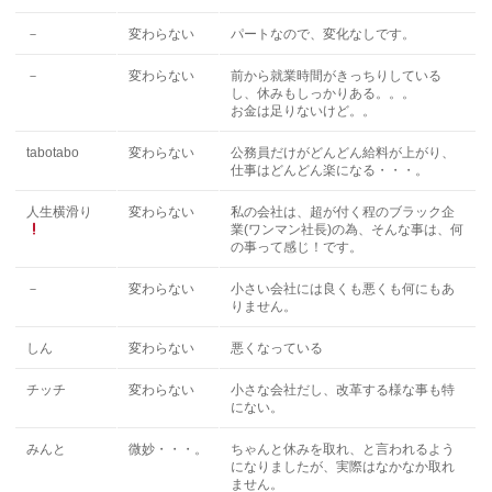
－
変わらない
パートなので、変化なしです。
－
変わらない
前から就業時間がきっちりしている
し、休みもしっかりある。。。
お金は足りないけど。。
tabotabo
変わらない
公務員だけがどんどん給料が上がり、
仕事はどんどん楽になる・・・。
人生横滑り
変わらない
私の会社は、超が付く程のブラック企
業(ワンマン社長)の為、そんな事は、何
の事って感じ！です。
－
変わらない
小さい会社には良くも悪くも何にもあ
りません。
しん
変わらない
悪くなっている
チッチ
変わらない
小さな会社だし、改革する様な事も特
にない。
みんと
微妙・・・。
ちゃんと休みを取れ、と言われるよう
になりましたが、実際はなかなか取れ
ません。