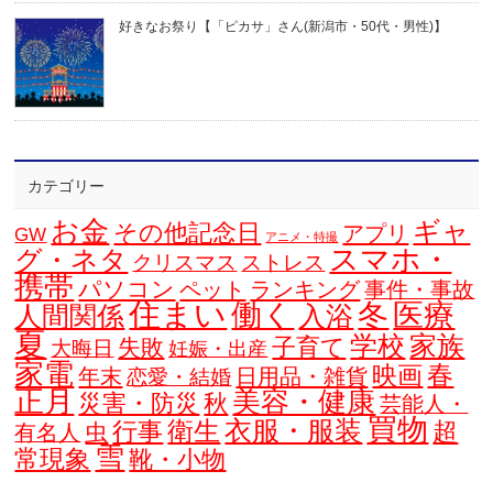
好きなお祭り【「ピカサ」さん(新潟市・50代・男性)】
カテゴリー
お金
ギャ
その他記念日
アプリ
GW
アニメ・特撮
スマホ・
グ・ネタ
クリスマス
ストレス
携帯
パソコン
ペット
ランキング
事件・事故
住まい
働く
冬
医療
人間関係
入浴
夏
学校
家族
子育て
失敗
大晦日
妊娠・出産
家電
春
映画
年末
日用品・雑貨
恋愛・結婚
正月
美容・健康
災害・防災
秋
芸能人・
買物
衣服・服装
衛生
行事
超
虫
有名人
雪
常現象
靴・小物