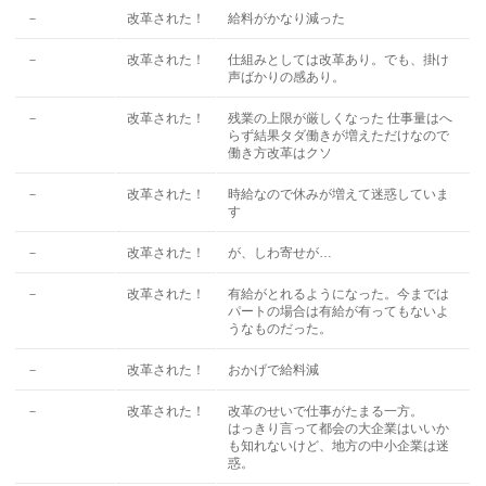
－
改革された！
給料がかなり減った
－
改革された！
仕組みとしては改革あり。でも、掛け
声ばかりの感あり。
－
改革された！
残業の上限が厳しくなった 仕事量はへ
らず結果タダ働きが増えただけなので
働き方改革はクソ
－
改革された！
時給なので休みが増えて迷惑していま
す
－
改革された！
が、しわ寄せが…
－
改革された！
有給がとれるようになった。今までは
パートの場合は有給が有ってもないよ
うなものだった。
－
改革された！
おかげで給料減
－
改革された！
改革のせいで仕事がたまる一方。
はっきり言って都会の大企業はいいか
も知れないけど、地方の中小企業は迷
惑。