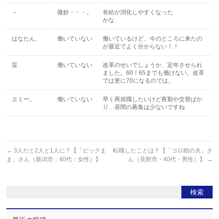
－
微妙・・・。
有給が消化しやすくなった
かな
はなたん、
働いていない
働いているけど、今のところに来たの
が最近でよく分からない！！
栞
働いていない
改革のせいでしょうか、定年させられ
ました。60！65までも働けない。改革
では更に70になるのでは。
エミー。
働いていない
早く再就職したいけど夜勤や交替ばか
り…昼間の募集は少ないですね
←
3人だと2人と1人に？【「ビックま
転職したことは？【「コロ助の夫」さ
ま」さん（新潟市：40代：女性）】
ん（見附市・40代・男性）】
→