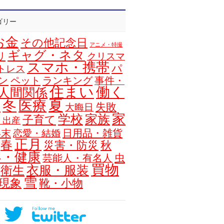
ゴリー
お金
その他記念日
アニメ・特撮
ギャグ・ネタ
リ
クリスマ
スマホ・携帯
パ
トレス
ン
ペット
ランキング
事件・
住まい
働く
人間関係
夏
冬
医療
浴
失敗
大晦日
家
学校
家族
子育て
・出産
年末
日用品・雑貨
恋愛・結婚
正月
春
災害・防災
秋
容・健康
虫
芸能人・有名人
買物
衣服・服装
衛生
雪
現象
靴・小物