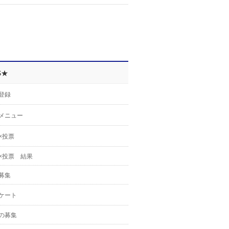
S★
登録
メニュー
×投票
×投票 結果
募集
ケート
の募集