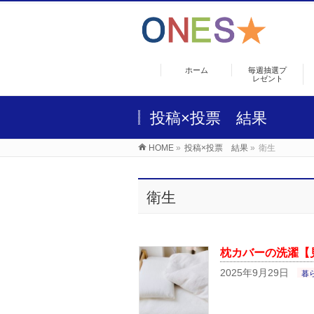
ホーム
毎週抽選プ
レゼント
投稿×投票 結果
HOME
»
投稿×投票 結果
»
衛生
衛生
枕カバーの洗濯【
2025年9月29日
暮