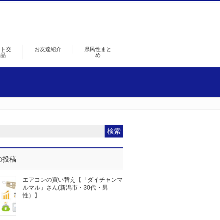
ント交
お友達紹介
県民性まと
景品
め
の投稿
エアコンの買い替え【「ダイチャンマ
ルマル」さん(新潟市・30代・男
性）】