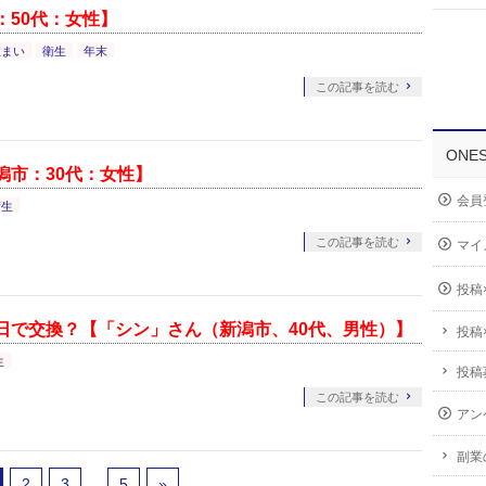
：50代：女性】
住まい
衛生
年末
この記事を読む
ONE
潟市：30代：女性】
会員
衛生
この記事を読む
マイ
投稿
日で交換？【「シン」さん（新潟市、40代、男性）】
投稿
生
投稿
この記事を読む
アン
副業
2
3
…
5
»