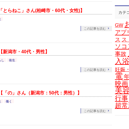
とらねこ」さん(柏崎市・60代・女性)】
カテ
生
GW
この記事を読む
アプ
ス
ス
ソコ
【新潟市・40代・男性】
事故
入
らし
衛生
妊娠
この記事を読む
電
映画
美
【「の」さん（新潟市：50代：男性）】
行事
生
働く
超常
この記事を読む