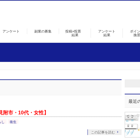
アンケート
副業の募集
投稿×投票
アンケート
ポイ
結果
結果
換
最近
見附市・10代・女性】
らし
衛生
この記事を読む