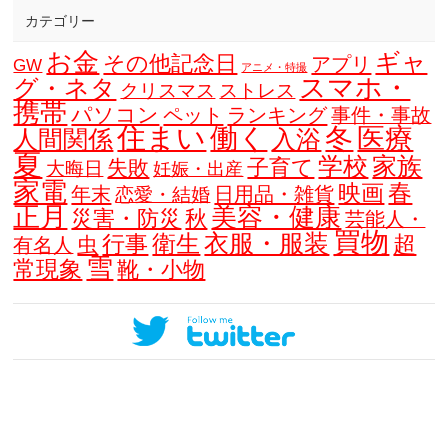
カテゴリー
お金
ギャ
その他記念日
アプリ
GW
アニメ・特撮
スマホ・
グ・ネタ
クリスマス
ストレス
携帯
パソコン
ペット
ランキング
事件・事故
住まい
働く
冬
医療
人間関係
入浴
夏
学校
家族
子育て
失敗
大晦日
妊娠・出産
家電
春
映画
年末
日用品・雑貨
恋愛・結婚
正月
美容・健康
災害・防災
秋
芸能人・
買物
衣服・服装
衛生
行事
超
虫
有名人
雪
常現象
靴・小物