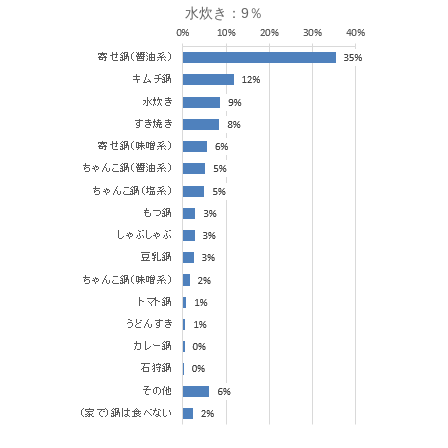
水炊き：9％