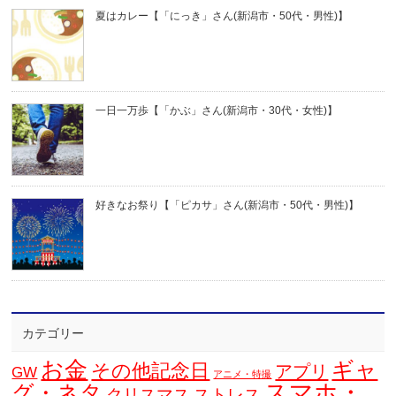
夏はカレー【「にっき」さん(新潟市・50代・男性)】
一日一万歩【「かぶ」さん(新潟市・30代・女性)】
好きなお祭り【「ピカサ」さん(新潟市・50代・男性)】
カテゴリー
お金
ギャ
その他記念日
アプリ
GW
アニメ・特撮
スマホ・
グ・ネタ
クリスマス
ストレス