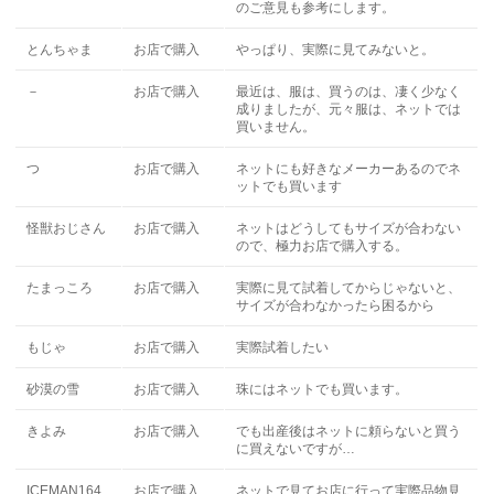
のご意見も参考にします。
とんちゃま
お店で購入
やっぱり、実際に見てみないと。
－
お店で購入
最近は、服は、買うのは、凄く少なく
成りましたが、元々服は、ネットでは
買いません。
つ
お店で購入
ネットにも好きなメーカーあるのでネ
ットでも買います
怪獣おじさん
お店で購入
ネットはどうしてもサイズが合わない
ので、極力お店で購入する。
たまっころ
お店で購入
実際に見て試着してからじゃないと、
サイズが合わなかったら困るから
もじゃ
お店で購入
実際試着したい
砂漠の雪
お店で購入
珠にはネットでも買います。
きよみ
お店で購入
でも出産後はネットに頼らないと買う
に買えないですが…
ICEMAN164
お店で購入
ネットで見てお店に行って実際品物見