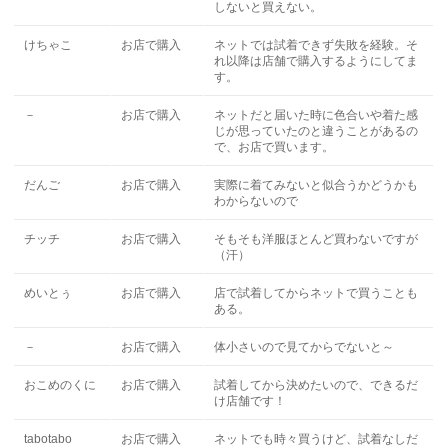
しないと買えない。
けちゃこ
お店で購入
ネットでは試着できず失敗を経験。そ
れ以降は店舗で購入するようにしてま
す。
－
お店で購入
ネットだと届いた時に色合いや着た感
じが思っていたのと違うことがあるの
で、お店で買います。
だんご
お店で購入
実際に着てみないと似合うかどうかも
わからないので
チッチ
お店で購入
そもそも洋服ほとんど買わないですが
（汗）
めいとぅ
お店で購入
店で試着してからネットで買うことも
ある。
－
お店で購入
体小さいので見てからでないと～
おこめのくに
お店で購入
試着してから決めたいので、できるだ
け店舗です！
tabotabo
お店で購入
ネットでも時々買うけど、試着なしだ