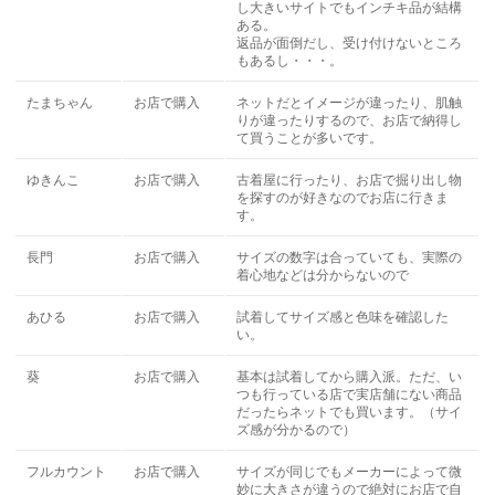
し大きいサイトでもインチキ品が結構
ある。
返品が面倒だし、受け付けないところ
もあるし・・・。
たまちゃん
お店で購入
ネットだとイメージが違ったり、肌触
りが違ったりするので、お店で納得し
て買うことが多いです。
ゆきんこ
お店で購入
古着屋に行ったり、お店で掘り出し物
を探すのが好きなのでお店に行きま
す。
長門
お店で購入
サイズの数字は合っていても、実際の
着心地などは分からないので
あひる
お店で購入
試着してサイズ感と色味を確認した
い。
葵
お店で購入
基本は試着してから購入派。ただ、い
つも行っている店で実店舗にない商品
だったらネットでも買います。（サイ
ズ感が分かるので）
フルカウント
お店で購入
サイズが同じでもメーカーによって微
妙に大きさが違うので絶対にお店で自