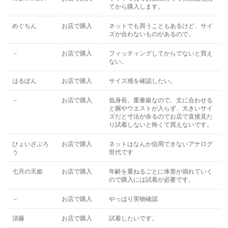
てから購入します。
めぐちん
お店で購入
ネットでも買うこともあるけど、サイ
ズが合わないものがあるので。
－
お店で購入
フィッティングしてからでないと買え
ない。
はるぽん
お店で購入
サイズ感を確認したい。
－
お店で購入
低身長、重量級なので、丈に合わせる
と腕やウエストが入らず、大きいサイ
ズだと寸法が余るのでお店で直接見た
り試着しないと怖くて買えないです。
ひょいざぶろ
お店で購入
ネットはなんか信用できないアナログ
う
世代です
七月の天姫
お店で購入
年齢を重ねるごとに体形が崩れていく
ので購入には試着が必要です。
－
お店で購入
やっぱり実物確認
須藤
お店で購入
試着したいです。