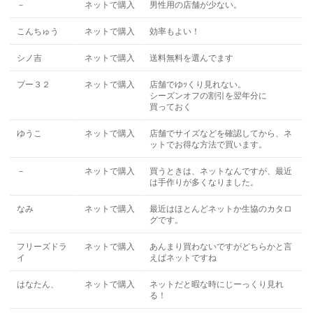
－
ネットで購入
男性用の店舗が少ない。
こんちゅう
ネットで購入
効率もよい！
シノ吉
ネットで購入
送料無料を選んでます
プー３２
ネットで購入
店舗でゆｯくり見れない。
シーズンオフの割引を翌年分に
買っておく
ゆうこ
ネットで購入
店舗でサイズなどを確認してから、ネ
ットでお得な方法で買います。
－
ネットで購入
買うときは、ネットなんですが、最近
は手作りが多くなりました。
なみ
ネットで購入
最近はほとんどネットか生協のカタロ
グです。
フリーズドラ
ネットで購入
あんまり買わないですがどちらかと言
イ
えばネットですね
はなたん、
ネットで購入
ネットだと暇な時にじーっくり見れ
る！