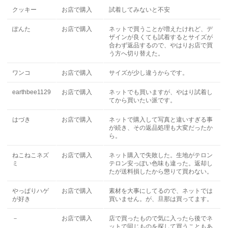
クッキー
お店で購入
試着してみないと不安
ぽんた
お店で購入
ネットで買うことが増えたけれど、デ
ザインが良くても試着するとサイズが
合わず返品するので、やはりお店で買
う方へ切り替えた。
ワンコ
お店で購入
サイズが少し違うからです。
earthbee1129
お店で購入
ネットでも買いますが、やはり試着し
てから買いたい派です。
はづき
お店で購入
ネットで購入して写真と違いすぎる事
が続き、その返品処理も大変だったか
ら。
ねこねこネズ
お店で購入
ネット購入で失敗した。生地がテロン
ミ
テロン安っぽい色味も違った。返却し
たが送料損したから懲りて買わない。
やっぱりハゲ
お店で購入
素材を大事にしてるので、ネットでは
が好き
買いません。が、旦那は買ってます。
－
お店で購入
店で買ったもので気に入ったら後でネ
ットで同じものを探して買うこともあ