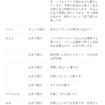
ず、いつもドキドキ悩みながら購入し
ています。写真の色具合も違うく見え
る時もあり時間がかかります。やはり
お店で実際に見たいですが、中々時間
が合わず、夜中にネットで見て購入が
多いです。
ぺぺこ
ネットで購入
好きなブランドが新潟にはないー
みんと
お店で購入
シャツやジャケットなんかは通販でも
良いけど、パンツは通販で買うと丈詰
めが必要なので、お店で買います。
－
お店で購入
絶対買いと思えたらネット、それ以外
は実店舗。
－
お店で購入
実際に見ないと嫌です。
－
お店で購入
試着しないと、心配です。
－
お店で購入
サイズが心配で…
フクちゃん
お店で購入
試着してから買いたい
みみ
お店で購入
試着したいのでお店派です。店員さん