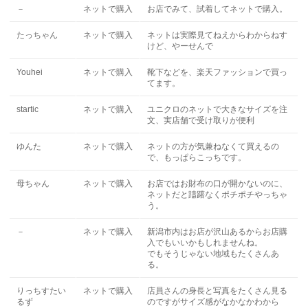
－
ネットで購入
お店でみて、試着してネットで購入。
たっちゃん
ネットで購入
ネットは実際見てねえからわからねす
けど、やーせんで
Youhei
ネットで購入
靴下などを、楽天ファッションで買っ
てます。
startic
ネットで購入
ユニクロのネットで大きなサイズを注
文、実店舗で受け取りが便利
ゆんた
ネットで購入
ネットの方が気兼ねなくて買えるの
で、もっぱらこっちです。
母ちゃん
ネットで購入
お店ではお財布の口が開かないのに、
ネットだと躊躇なくポチポチやっちゃ
う。
－
ネットで購入
新潟市内はお店が沢山あるからお店購
入でもいいかもしれませんね。
でもそうじゃない地域もたくさんあ
る。
りっちすたい
ネットで購入
店員さんの身長と写真をたくさん見る
るず
のですがサイズ感がなかなかわから