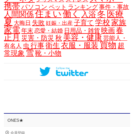
携帯
パソコン
ペット
ランキング
事件・事故
住まい
働く
冬
医療
人間関係
入浴
夏
学校
家族
子育て
失敗
大晦日
妊娠・出産
家電
春
映画
年末
日用品・雑貨
恋愛・結婚
正月
美容・健康
災害・防災
秋
芸能人・
買物
衣服・服装
衛生
行事
超
虫
有名人
雪
常現象
靴・小物
ONES★
会員登録