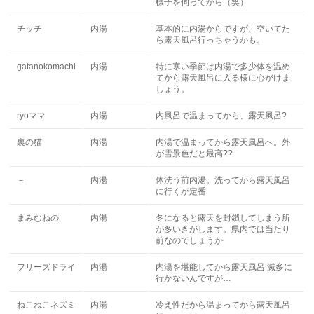
様子を伺ってから（笑）
チッチ
内湯
基本的に内湯からですが、空いてた
ら露天風呂行っちゃうかも。
gatanokomachi
内湯
特に寒い季節は内湯で多少体を温め
てから露天風呂に入る様に心がけま
しょう。
ryoママ
内湯
内風呂で温まってから、露天風呂?
裏の猫
内湯
内湯で温まってから露天風呂へ。外
が雪景色だと最高??
－
内湯
体洗う前内湯。洗ってから露天風呂
に行くが定番
まみむねの
内湯
冬になると露天を封鎖してしまう所
が多いきがします。県内では当たり
前なのでしょうか
フリーズドライ
内湯
内湯を堪能してから露天風呂 滅多に
行かないんですが…
ねこねこネズミ
内湯
冷え性だから温まってから露天風呂