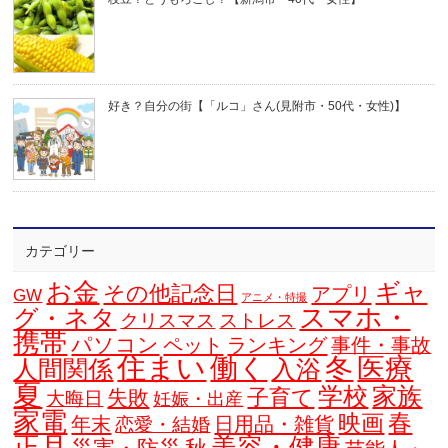
好き？自分の街【「ルコ」さん(見附市・50代・女性)】
カテゴリー
お金
ギャ
その他記念日
アプリ
GW
アニメ・特撮
スマホ・
グ・ネタ
クリスマス
ストレス
携帯
パソコン
ペット
ランキング
事件・事故
住まい
働く
冬
医療
人間関係
入浴
夏
学校
家族
子育て
失敗
大晦日
妊娠・出産
家電
春
映画
年末
日用品・雑貨
恋愛・結婚
正月
美容・健康