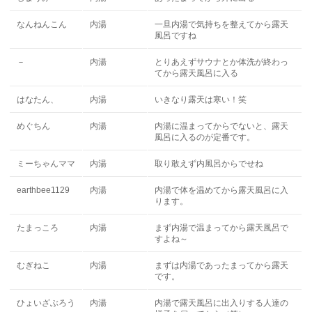
なんねんこん
内湯
一旦内湯で気持ちを整えてから露天
風呂ですね
－
内湯
とりあえずサウナとか体洗が終わっ
てから露天風呂に入る
はなたん、
内湯
いきなり露天は寒い！笑
めぐちん
内湯
内湯に温まってからでないと、露天
風呂に入るのが定番です。
ミーちゃんママ
内湯
取り敢えず内風呂からでせね
earthbee1129
内湯
内湯で体を温めてから露天風呂に入
ります。
たまっころ
内湯
まず内湯で温まってから露天風呂で
すよね～
むぎねこ
内湯
まずは内湯であったまってから露天
です。
ひょいざぶろう
内湯
内湯で露天風呂に出入りする人達の