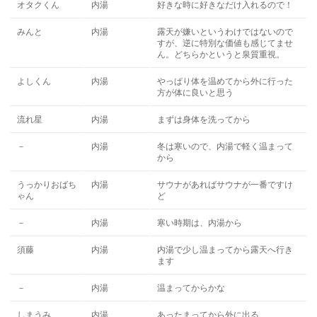
オタクくん
内湯
好きな時に好きなだけ入れるので！
みんと
内湯
露天が嫌いというわけではないので
すが、逆に特別な価値も感じてませ
ん。どちらかというと泉質重視。
よしくん
内湯
やっぱり体を温めてから外に行った
方が体に良いと思う
流れ星
内湯
まずは身体を洗ってから
－
内湯
冬は寒いので、内湯で軽く温まって
から
うっかりおばち
内湯
サウナがあればサウナが一番ですけ
ゃん
ど
－
内湯
寒い時期は、内湯から
須藤
内湯
内湯で少し温まってから露天へ行き
ます
－
内湯
温まってからかな
しまうみ
内湯
あったまってから外に出る