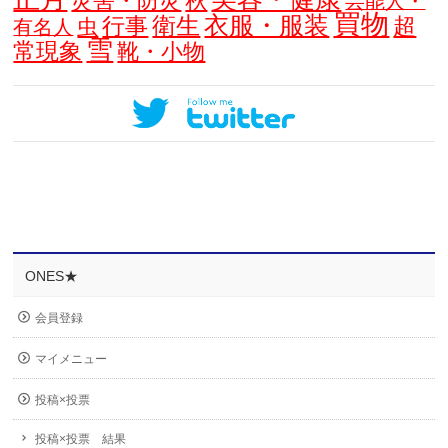
災害・防災
秋
芸能人・
買物
衣服・服装
衛生
行事
超
虫
有名人
雪
常現象
靴・小物
ONES★
会員登録
マイメニュー
投稿×投票
投稿×投票 結果