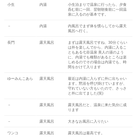
小生
内湯
小生泊まりで温泉に行ったら、夕食
呑む前に一回、翌朝朝食前に一回温
泉に入るのが基本です。
－
内湯
内風呂でまず体を慣らしてから露天
風呂へ行く。
長門
露天風呂
まずは露天風呂ですね、30分ぐらい
は外を楽しんでから、内湯に入るこ
ともある七谷温泉 美人の湯のよう
に、内湯でも種類があるところは楽
しめるのでその場合は内湯でも、時
間をかけて入ります
ゆーみんこあら
露天風呂
最近は内湯に入らずに外に出ちゃい
ます。黙浴を呼び掛けていますが、
守れていない方もいたので、さっさ
と外に出てました(笑)
－
露天風呂
露天風呂だと、温泉に来た気分に成
ります
－
露天風呂
大きなお風呂に入りたい
ワンコ
露天風呂
露天風呂は最高です。