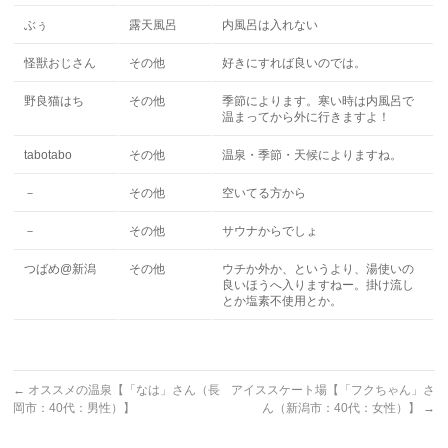
ぶぅ
露天風呂
内風呂は入れない
怪獣おじさん
その他
好きにすれば良いのでは。
野良猫はち
その他
季節によります。寒い時は内風呂で
温まってから外に行きますよ！
tabotabo
その他
温泉・季節・天候によりますね。
－
その他
空いてる方から
－
その他
サウナからでしょ
つばめ@新潟
その他
ウチか外か、というより、湯使いの
良いほうへ入りますねー。掛け流し
とか塩素不使用とか。
←
オススメの温泉【「なは」さん（長
アイススケート場【「フクちゃん」さ
岡市：40代：男性）】
ん（新潟市：40代：女性）】
→