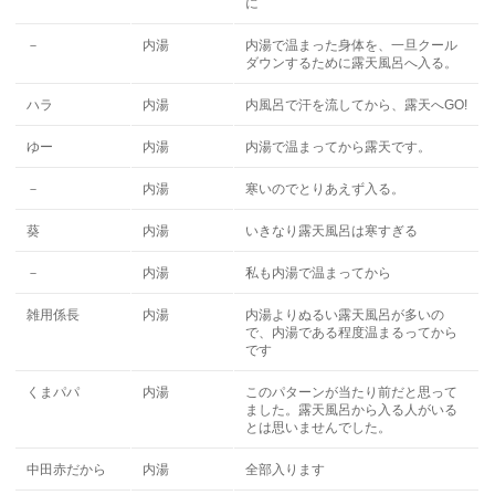
に
－
内湯
内湯で温まった身体を、一旦クール
ダウンするために露天風呂へ入る。
ハラ
内湯
内風呂で汗を流してから、露天へGO!
ゆー
内湯
内湯で温まってから露天です。
－
内湯
寒いのでとりあえず入る。
葵
内湯
いきなり露天風呂は寒すぎる
－
内湯
私も内湯で温まってから
雑用係長
内湯
内湯よりぬるい露天風呂が多いの
で、内湯である程度温まるってから
です
くまパパ
内湯
このパターンが当たり前だと思って
ました。露天風呂から入る人がいる
とは思いませんでした。
中田赤だから
内湯
全部入ります