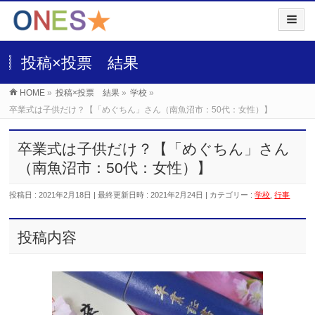
投稿×投票 結果
HOME
»
投稿×投票 結果
»
学校
»
卒業式は子供だけ？【「めぐちん」さん（南魚沼市：50代：女性）】
卒業式は子供だけ？【「めぐちん」さん
（南魚沼市：50代：女性）】
投稿日 : 2021年2月18日
最終更新日時 : 2021年2月24日
カテゴリー :
学校
,
行事
投稿内容