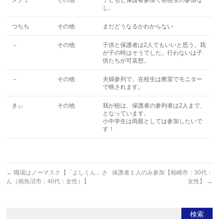
メグミ
その他
子どもと保護者参加で在校生の参加な
し。
つちち
その他
まだどうなるかわからない
－
その他
子供と保護者は2人でもいいと思う。我
が子の時はそうでした。行わないは子
供たちが可哀想。
－
その他
夫婦参列で、在校生は教室でモニター
で映されます。
きぃ
その他
我が校は、保護者の参列者は2人まで、
となっています。
小中学生は両親としては参加したいで
す！
←
職場はノーマスク【「よしくん」さ
保護者１人のみ参加【柏崎市：30代：
ん（南魚沼市：40代：女性）】
女性】
→