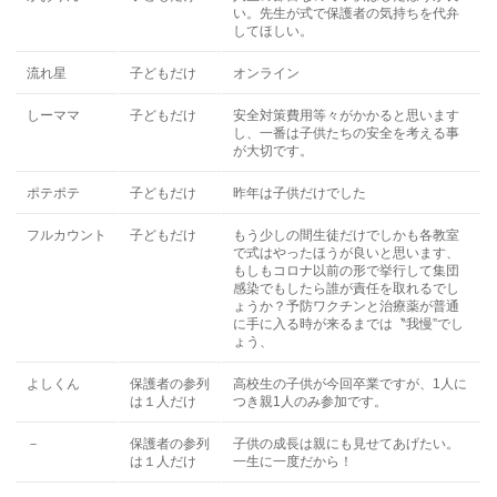
い。先生が式で保護者の気持ちを代弁
してほしい。
流れ星
子どもだけ
オンライン
しーママ
子どもだけ
安全対策費用等々がかかると思います
し、一番は子供たちの安全を考える事
が大切です。
ポテポテ
子どもだけ
昨年は子供だけでした
フルカウント
子どもだけ
もう少しの間生徒だけでしかも各教室
で式はやったほうが良いと思います、
もしもコロナ以前の形で挙行して集団
感染でもしたら誰が責任を取れるでし
ょうか？予防ワクチンと治療薬が普通
に手に入る時が来るまでは〝我慢”でし
ょう、
よしくん
保護者の参列
高校生の子供が今回卒業ですが、1人に
は１人だけ
つき親1人のみ参加です。
－
保護者の参列
子供の成長は親にも見せてあげたい。
は１人だけ
一生に一度だから！