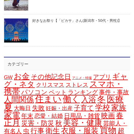
好きなお祭り【「ピカサ」さん(新潟市・50代・男性)】
カテゴリー
お金
ギャ
その他記念日
アプリ
GW
アニメ・特撮
スマホ・
グ・ネタ
クリスマス
ストレス
携帯
パソコン
ペット
ランキング
事件・事故
住まい
働く
冬
医療
人間関係
入浴
夏
学校
家族
子育て
失敗
大晦日
妊娠・出産
家電
春
映画
年末
日用品・雑貨
恋愛・結婚
正月
美容・健康
災害・防災
秋
芸能人・
買物
衣服・服装
衛生
行事
超
虫
有名人