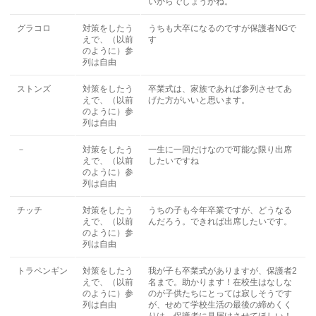
いからでしょうかね。
グラコロ
対策をしたう
うちも大卒になるのですが保護者NGで
えで、（以前
す
のように）参
列は自由
ストンズ
対策をしたう
卒業式は、家族であれば参列させてあ
えで、（以前
げた方がいいと思います。
のように）参
列は自由
－
対策をしたう
一生に一回だけなので可能な限り出席
えで、（以前
したいですね
のように）参
列は自由
チッチ
対策をしたう
うちの子も今年卒業ですが、どうなる
えで、（以前
んだろう。できれば出席したいです。
のように）参
列は自由
トラペンギン
対策をしたう
我が子も卒業式がありますが、保護者2
えで、（以前
名まで。助かります！在校生はなしな
のように）参
のが子供たちにとっては寂しそうです
列は自由
が、せめて学校生活の最後の締めくく