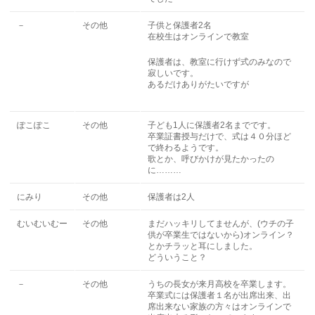
－
その他
子供と保護者2名
在校生はオンラインで教室
保護者は、教室に行けず式のみなので
寂しいです。
あるだけありがたいですが
ぽこぽこ
その他
子ども1人に保護者2名までです。
卒業証書授与だけで、式は４０分ほど
で終わるようです。
歌とか、呼びかけが見たかったの
に………
にみり
その他
保護者は2人
むいむいむー
その他
まだハッキリしてませんが、(ウチの子
供が卒業生ではないから)オンライン？
とかチラッと耳にしました。
どういうこと？
－
その他
うちの長女が来月高校を卒業します。
卒業式には保護者１名が出席出来、出
席出来ない家族の方々はオンラインで