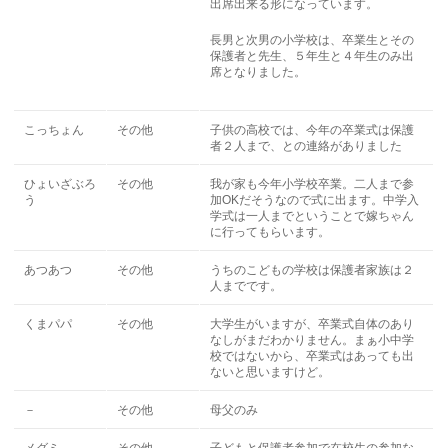
出席出来る形になっています。
長男と次男の小学校は、卒業生とその
保護者と先生、５年生と４年生のみ出
席となりました。
こっちょん
その他
子供の高校では、今年の卒業式は保護
者２人まで、との連絡がありました
ひょいざぶろ
その他
我が家も今年小学校卒業。二人まで参
う
加OKだそうなので式に出ます。中学入
学式は一人までということで嫁ちゃん
に行ってもらいます。
あつあつ
その他
うちのこどもの学校は保護者家族は２
人までです。
くまパパ
その他
大学生がいますが、卒業式自体のあり
なしがまだわかりません。まぁ小中学
校ではないから、卒業式はあっても出
ないと思いますけど。
－
その他
母父のみ