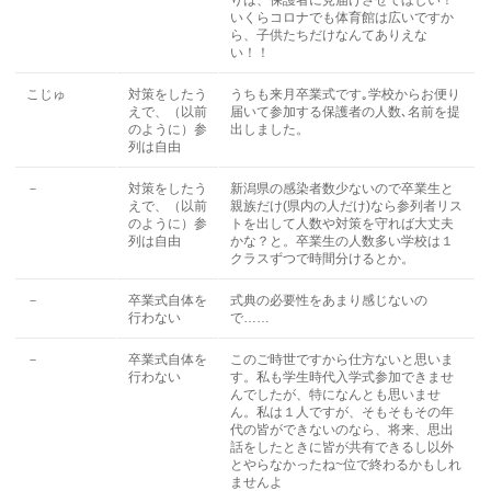
りは、保護者に見届けさせてほしい！
いくらコロナでも体育館は広いですか
ら、子供たちだけなんてありえな
い！！
こじゅ
対策をしたう
うちも来月卒業式です｡学校からお便り
えで、（以前
届いて参加する保護者の人数､名前を提
のように）参
出しました。
列は自由
－
対策をしたう
新潟県の感染者数少ないので卒業生と
えで、（以前
親族だけ(県内の人だけ)なら参列者リス
のように）参
トを出して人数や対策を守れば大丈夫
列は自由
かな？と。卒業生の人数多い学校は１
クラスずつで時間分けるとか。
－
卒業式自体を
式典の必要性をあまり感じないの
行わない
で……
－
卒業式自体を
このご時世ですから仕方ないと思いま
行わない
す。私も学生時代入学式参加できませ
んでしたが、特になんとも思いませ
ん。私は１人ですが、そもそもその年
代の皆ができないのなら、将来、思出
話をしたときに皆が共有できるし以外
とやらなかったね~位で終わるかもしれ
ませんよ