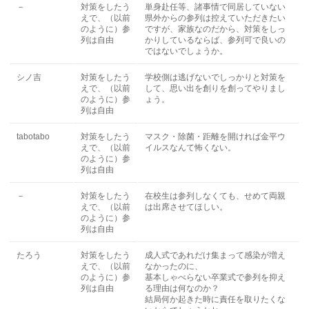
－
対策をしたう
単身赴任等、諸事情で同居していない
えで、（以前
県外からの参列は控えていただきたい
のように）参
ですが、家族なのだから、対策をしっ
列は自由
かりしているならば、参列可で良いの
ではないでしょうか。
シノ吉
対策をしたう
学校側は逃げないでしっかりと対策を
えで、（以前
して、思い出を創りを創ってやりまし
のように）参
ょう。
列は自由
tabotabo
対策をしたう
マスク・除菌・距離を開ければ金平ウ
えで、（以前
イルスなんて怖くない。
のように）参
列は自由
－
対策をしたう
在校生は参列しなくても、せめて両親
えで、（以前
は出席させてほしい。
のように）参
列は自由
たろう
対策をしたう
成人式であれだけ集まって感染が増え
えで、（以前
なかったのに、
のように）参
基本しゃべらない卒業式で参列を抑え
列は自由
る理由は何なのか？
結局何か起きた時に責任を取りたくな