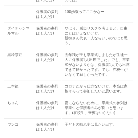
は１人だけ
のでは。
－
保護者の参列
100歩譲ってここかなー
は１人だけ
ダイチャンマ
保護者の参列
やはり、感染リスクを考えると、自由
ルマル
は１人だけ
にとはいえないけど、
親御さん代表一人ならいいのではと思
う。
黒埼茶豆
保護者の参列
去年我が子も卒業式しましたが生徒一
は１人だけ
人に保護者1人出席でした。でも、卒業
式がないよりかは、保護者1人でも出席
できて良かったです。でも、在校生が
いなくて寂しかったです。
三本銀
保護者の参列
コロナだから仕方ないけど、本当は家
は１人だけ
族そろって参加したいと思います。
ちゅん
保護者の参列
密にならないために、卒業式の参列は
は１人だけ
卒業生と保護者のみが良いと思いま
す。(在校生、来賓はいらない)
ワンコ
保護者の参列
子どもの晴れ姿は見たい出す。
は１人だけ