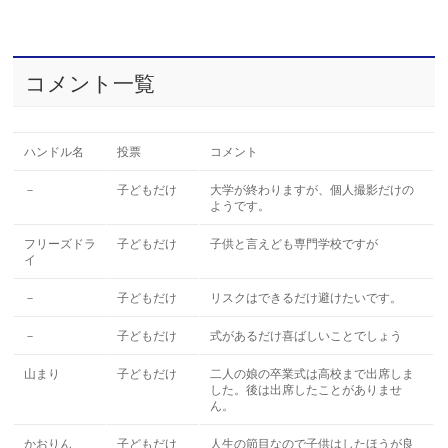
コメント一覧
ハンドル名
投票
コメント
－
子どもだけ
大学が終わりますが、個人撮影だけの
ようです。
フリーズドラ
子どもだけ
子供と言えども専門学校ですが
イ
－
子どもだけ
リスクはできるだけ避けたいです。
－
子どもだけ
式があるだけ喜ばしいことでしょう
山まり
子どもだけ
二人の娘の卒業式は高校まで出席しま
した。後は出席したことがありませ
ん。
かおりん
子どもだけ
人生の節目なので子供はしたほうが良