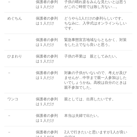
－
保護者の参列
子供の晴れ姿をみんな見たいとは思う
は１人だけ
がこのご時世では致し方ない…。
めぐちん
保護者の参列
どうやら1人だけの参列らしいです。
は１人だけ
ちなみに、入学式はオンラインらしい
です。
－
保護者の参列
緊急事態宣言地域ならともかく、対策
は１人だけ
をした上でなら良いと思う。
ひまわり
保護者の参列
子供の卒業は 親としてみたい。
は１人だけ
－
保護者の参列
対象の子供がいないので、考えが及び
は１人だけ
ませんが…中学まで親一人参加はした
いでしょうかね。高校は自分のときは
親不参加でした。
ワンコ
保護者の参列
親としては、出席したいです。
は１人だけ
－
保護者の参列
本当は夫婦で出たい。
は１人だけ
－
保護者の参列
2人で行きたいと思いますが1人が良い