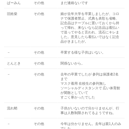
ぱーみん
その他
まだ連絡ないです
旧姓柴
その他
娘が去年大学を卒業しましたが、コロ
ナで保護者禁止、式典も表彰も省略、
記念品はテーブルに置いておくから持
って帰れ、来ないなら記念品は着払い
で送ってやると言われ、流石にキレま
した。意見したら着払いではなく記念
品がきましたが。
－
その他
卒業する様な子供はいない。
とんとき
その他
関係ないから。
－
その他
去年の卒業でしたが 参列は保護者2名
まで
マスク着用 在校生の参列無し
ソーシャルディスタンスで 広い体育館
が閑散としていて
すごく寒かったでした
流れ蛸
その他
子供がいないので分かりませんが、行
事は人数制限されてるようですね。
－
その他
今年は分かりません。去年は親1人のみ
でした