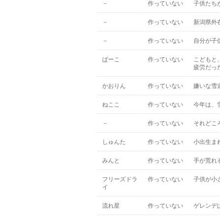
－
作っていない
子供たち
－
作っていない
新潟県外
－
作っていない
自分が子
ぱーこ
作っていない
こどもと
疲労だっ
かおりん
作っていない
嫌いな雪
ねここ
作っていない
今年は、
－
作っていない
それどこ
しゅんた
作っていない
小出生ま
みんと
作っていない
手が荒れ
フリーズドラ
作っていない
子供が小
イ
流れ星
作っていない
ゲレンデ