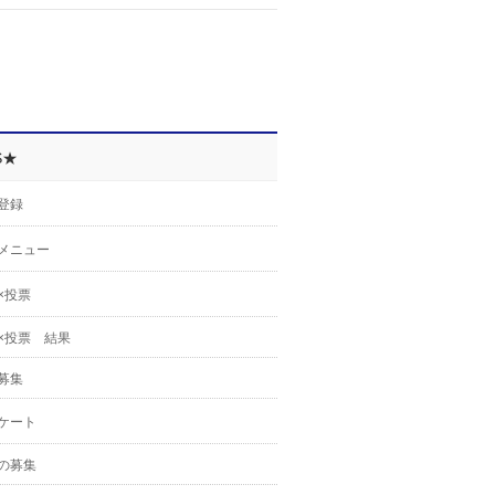
S★
登録
メニュー
×投票
×投票 結果
募集
ケート
の募集