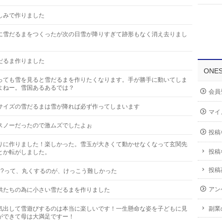
しみで作りました
に雪だるまをつくったが次の日雪が降りすぎて跡形もなく消え去りまし
だるま作りました
ONE
っても雪を見ると雪だるまを作りたくなります。手が勝手に動いてしま
よねー。雪国あるあるでは？
会員
サイズの雪だるまは雪が降れば必ず作ってしまいます
マイ
スノーだったので激ムズでしたよぉ
投稿
りに作りました！楽しかった。雪玉が大きくて動かせなくなって玄関先
投稿
とか転がしました。
投稿
??って、丸くするのが、けっこう難しかった
アン
供たちの為に小さい雪だるまを作りました
気出して雪遊びするのは本当に楽しいです！一生懸命な姿を子どもに見
副業
ができて母は大満足ですー！