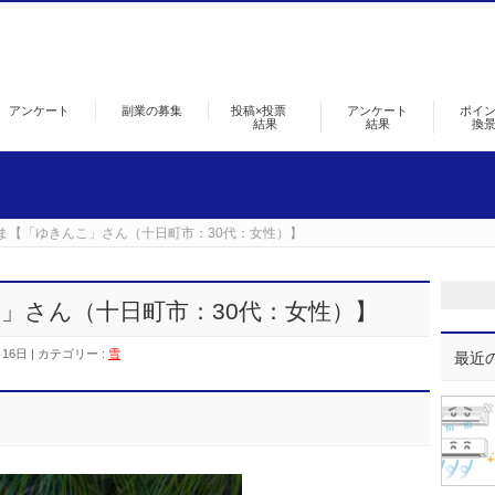
アンケート
副業の募集
投稿×投票
アンケート
ポイ
結果
結果
換
ま【「ゆきんこ」さん（十日町市：30代：女性）】
」さん（十日町市：30代：女性）】
月16日
カテゴリー :
雪
最近