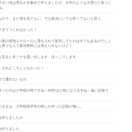
小さい頃は雪をかき集めて作りましたが、今年のような大雪だと直ぐに
ね。
なので、まだ雪を見てない。でも新潟にいても作ってないと思う。
すぎてつくれなかった！
の形の発泡スチロールに雪を入れて販売してたのは今でもあるのでしょ
を買うなんて新潟県民には考えられないけど！
を見ると冬ソナを思い出します ほっこりします
、それどころじゃなかった～
けて通れないもの
作ったのは小学校の時ですね～40年ほど前になりますね～遠い記憶で
だるまは、小学校低学年の時しか作った記憶が無い。
は作りましたが
は作りました