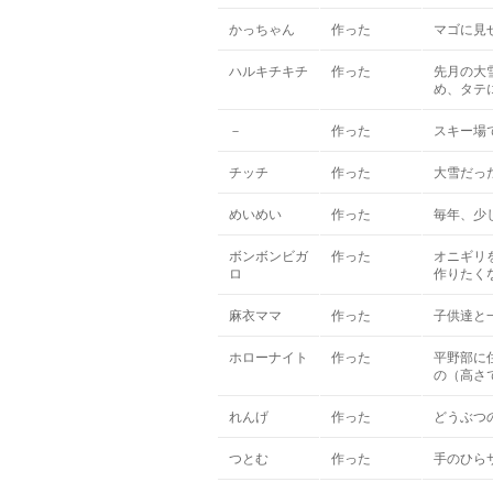
かっちゃん
作った
マゴに見
ハルキチキチ
作った
先月の大
め、タテ
－
作った
スキー場
チッチ
作った
大雪だっ
めいめい
作った
毎年、少
ボンボンビガ
作った
オニギリ
ロ
作りたく
麻衣ママ
作った
子供達と
ホローナイト
作った
平野部に
の（高さ
れんげ
作った
どうぶつ
つとむ
作った
手のひら