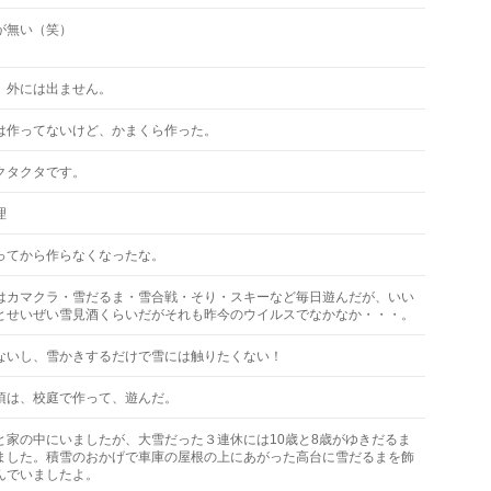
が無い（笑）
、外には出ません。
は作ってないけど、かまくら作った。
クタクタです。
理
ってから作らなくなったな。
はカマクラ・雪だるま・雪合戦・そり・スキーなど毎日遊んだが、いい
とせいぜい雪見酒くらいだがそれも昨今のウイルスでなかなか・・・。
ないし、雪かきするだけで雪には触りたくない！
頃は、校庭で作って、遊んだ。
と家の中にいましたが、大雪だった３連休には10歳と8歳がゆきだるま
ました。積雪のおかげで車庫の屋根の上にあがった高台に雪だるまを飾
んでいましたよ。