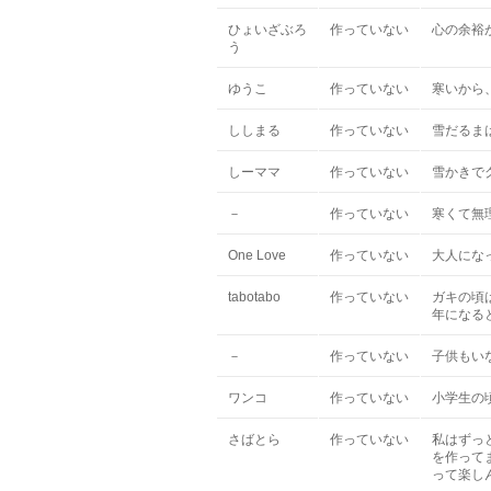
ひょいざぶろ
作っていない
心の余裕
う
ゆうこ
作っていない
寒いから
ししまる
作っていない
雪だるま
しーママ
作っていない
雪かきで
－
作っていない
寒くて無
One Love
作っていない
大人にな
tabotabo
作っていない
ガキの頃
年になる
－
作っていない
子供もい
ワンコ
作っていない
小学生の
さばとら
作っていない
私はずっ
を作って
って楽し