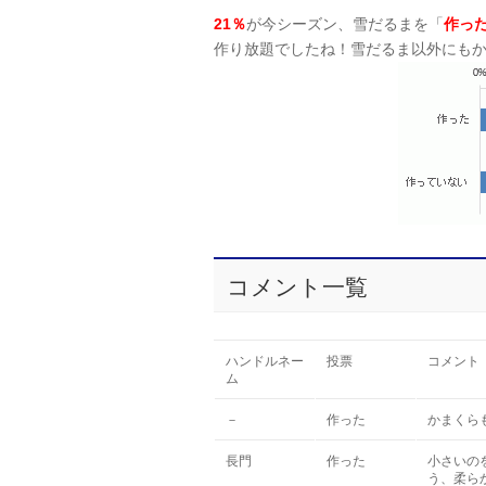
21％
が今シーズン、雪だるまを「
作っ
作り放題でしたね！雪だるま以外にも
コメント一覧
ハンドルネー
投票
コメント
ム
－
作った
かまくら
長門
作った
小さいの
う、柔ら