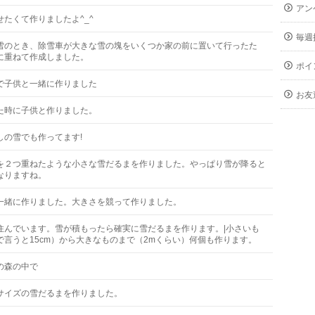
アン
せたくて作りましたよ^_^
毎週
雪のとき、除雪車が大きな雪の塊をいくつか家の前に置いて行ったた
に重ねて作成しました。
ポイ
で子供と一緒に作りました
お友
た時に子供と作りました。
しの雪でも作ってます!
を２つ重ねたような小さな雪だるまを作りました。やっぱり雪が降ると
なりますね。
一緒に作りました。大きさを競って作りました。
住んでいます。雪が積もったら確実に雪だるまを作ります。|小さいも
で言うと15cm）から大きなものまで（2mくらい）何個も作ります。
の森の中で
サイズの雪だるまを作りました。