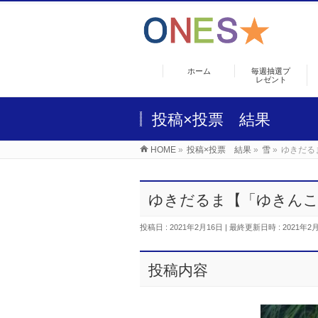
ホーム
毎週抽選プ
レゼント
投稿×投票 結果
HOME
»
投稿×投票 結果
»
雪
»
ゆきだる
ゆきだるま【「ゆきんこ
投稿日 : 2021年2月16日
最終更新日時 : 2021年2
投稿内容