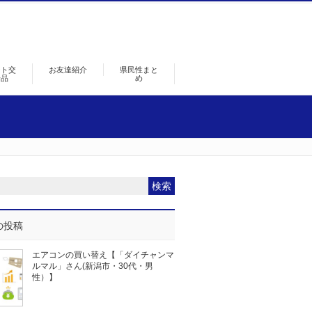
ント交
お友達紹介
県民性まと
景品
め
の投稿
エアコンの買い替え【「ダイチャンマ
ルマル」さん(新潟市・30代・男
性）】