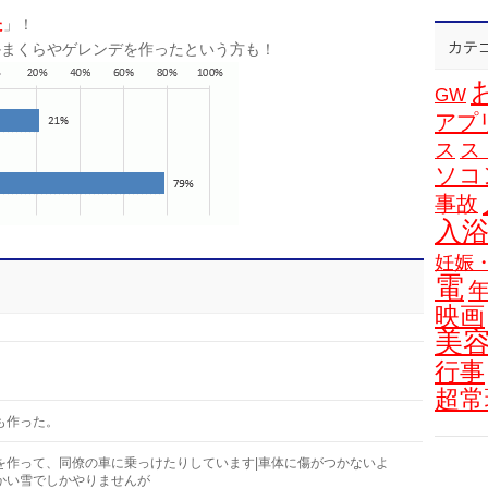
た
」！
カテ
かまくらやゲレンデを作ったという方も！
GW
アプ
ス
ス
ソコ
事故
入
妊娠
電
映画
美
行事
超常
も作った。
を作って、同僚の車に乗っけたりしています|車体に傷がつかないよ
かい雪でしかやりませんが