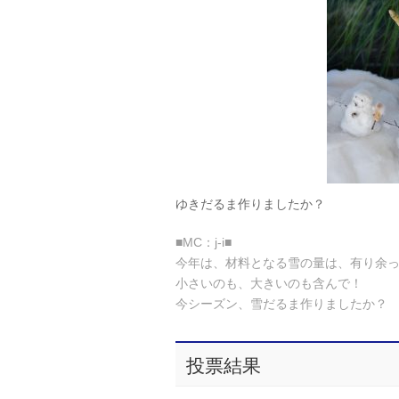
ゆきだるま作りましたか？
■MC：j-i■
今年は、材料となる雪の量は、有り余
小さいのも、大きいのも含んで！
今シーズン、雪だるま作りましたか？
投票結果