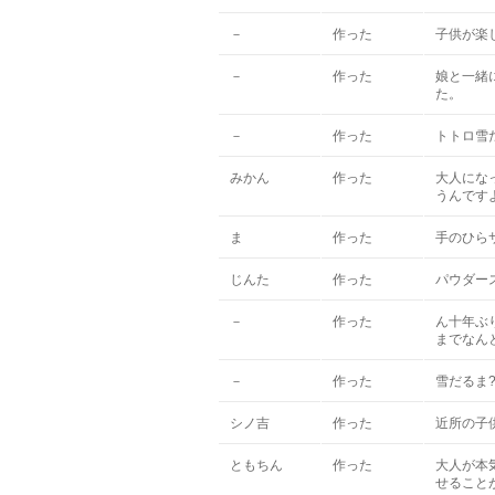
－
作った
子供が楽
－
作った
娘と一緒
た。
－
作った
トトロ雪
みかん
作った
大人にな
うんです
ま
作った
手のひら
じんた
作った
パウダー
－
作った
ん十年ぶ
までなん
－
作った
雪だるま
シノ吉
作った
近所の子
ともちん
作った
大人が本
せること