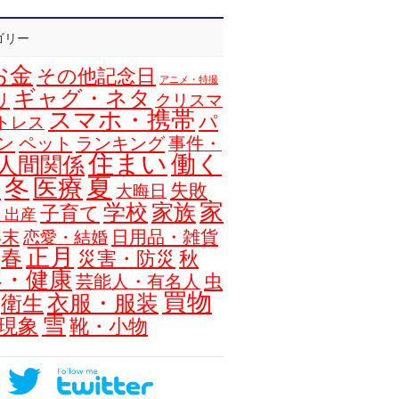
ゴリー
お金
その他記念日
アニメ・特撮
ギャグ・ネタ
リ
クリスマ
スマホ・携帯
パ
トレス
ン
ペット
ランキング
事件・
住まい
働く
人間関係
夏
冬
医療
浴
失敗
大晦日
家
学校
家族
子育て
・出産
年末
日用品・雑貨
恋愛・結婚
正月
春
災害・防災
秋
容・健康
虫
芸能人・有名人
買物
衣服・服装
衛生
雪
現象
靴・小物