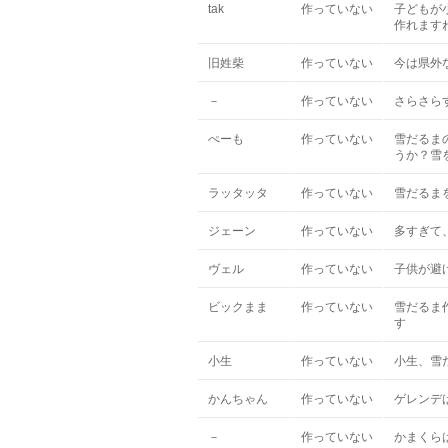
tak
作っていない
子どもが
作れます
旧姓柴
作っていない
今は県外
－
作っていない
さらさら
ぺーも
作っていない
雪だるま
うか？雪
ラッタッタ
作っていない
雪だるま
ジェーン
作っていない
多すぎて
ヴェル
作っていない
子供が避
ビックまま
作っていない
雪だるま
す
小生
作っていない
小生、雪
かんちゃん
作っていない
ゲレンデ
－
作っていない
かまくら