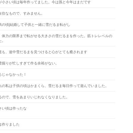
が小さい頃は毎年作ってました。今は孫と今年はまだです
在住なもので、すみません。
供の頃|結婚して子供と一緒に雪だるま転がし
、体力の限界まで転がせる大きさの雪だるまを作った。筋トレレベルの
た。
道も、途中雪だるまを見つけると心がとても癒されます
雪掘りが忙しすぎて作る余裕がない。
ろじゃなかった！
れの私は子供の頃はかまくら、雪だるま毎日作って遊んでいました。
るので、雪をあまりいじれなくなりました。
さい頃は作ったな
は作りました