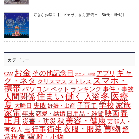
好きなお祭り【「ピカサ」さん(新潟市・50代・男性)】
カテゴリー
お金
ギャ
その他記念日
アプリ
GW
アニメ・特撮
スマホ・
グ・ネタ
クリスマス
ストレス
携帯
パソコン
ペット
ランキング
事件・事故
住まい
働く
冬
医療
人間関係
入浴
夏
学校
家族
子育て
失敗
大晦日
妊娠・出産
家電
春
映画
年末
日用品・雑貨
恋愛・結婚
正月
美容・健康
災害・防災
秋
芸能人・
買物
衣服・服装
衛生
行事
超
虫
有名人
雪
常現象
靴・小物