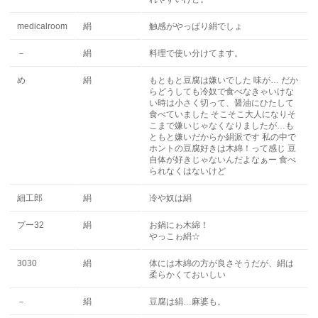
medicalroom
絹
触感がやっぱり絹でしょ
－
絹
料理で使い分けてます。
め
絹
もともと豆腐は嫌いでした 味が… だか
らどうしても冷奴で食べなきゃいけな
い時は小さく切って、醤油にひたして
食べていました そこそこ大人になりそ
こまで嫌いじゃなくなりましたが…も
ともと嫌いだからか絹派です 私の中で
ホントの豆腐好きは木綿！って感じ 豆
自体が好きじゃないんだよなぁー 食べ
られなくはないけど
細工郎
絹
冷や奴は絹
プー32
絹
お鍋にゎ木綿！
やっこゎ絹☆
3030
絹
体には木綿の方が良さそうだが、絹は
柔らかくておいしい
－
絹
豆腐は絹…麻婆も。