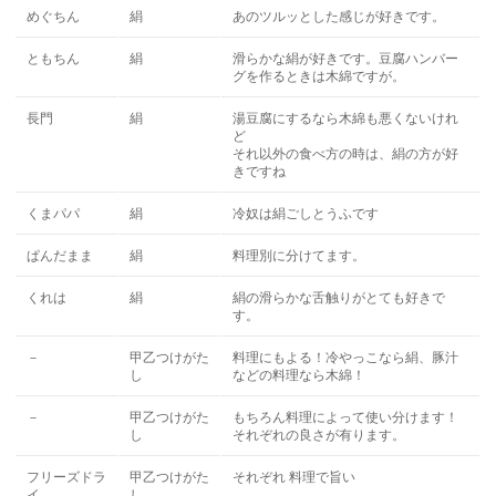
めぐちん
絹
あのツルッとした感じが好きです。
ともちん
絹
滑らかな絹が好きです。豆腐ハンバー
グを作るときは木綿ですが。
長門
絹
湯豆腐にするなら木綿も悪くないけれ
ど
それ以外の食べ方の時は、絹の方が好
きですね
くまパパ
絹
冷奴は絹ごしとうふです
ぱんだまま
絹
料理別に分けてます。
くれは
絹
絹の滑らかな舌触りがとても好きで
す。
－
甲乙つけがた
料理にもよる！冷やっこなら絹、豚汁
し
などの料理なら木綿！
－
甲乙つけがた
もちろん料理によって使い分けます！
し
それぞれの良さが有ります。
フリーズドラ
甲乙つけがた
それぞれ 料理で旨い
イ
し