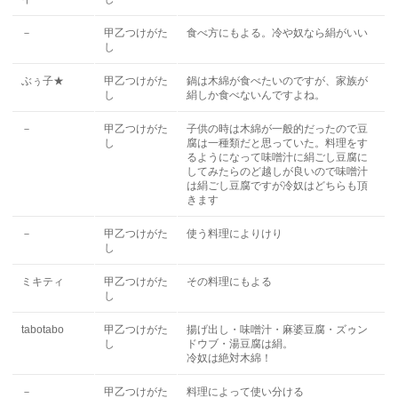
－
甲乙つけがた
食べ方にもよる。冷や奴なら絹がいい
し
ぶぅ子★
甲乙つけがた
鍋は木綿が食べたいのですが、家族が
し
絹しか食べないんですよね。
－
甲乙つけがた
子供の時は木綿が一般的だったので豆
し
腐は一種類だと思っていた。料理をす
るようになって味噌汁に絹ごし豆腐に
してみたらのど越しが良いので味噌汁
は絹ごし豆腐ですが冷奴はどちらも頂
きます
－
甲乙つけがた
使う料理によりけり
し
ミキティ
甲乙つけがた
その料理にもよる
し
tabotabo
甲乙つけがた
揚げ出し・味噌汁・麻婆豆腐・ズゥン
し
ドウブ・湯豆腐は絹。
冷奴は絶対木綿！
－
甲乙つけがた
料理によって使い分ける