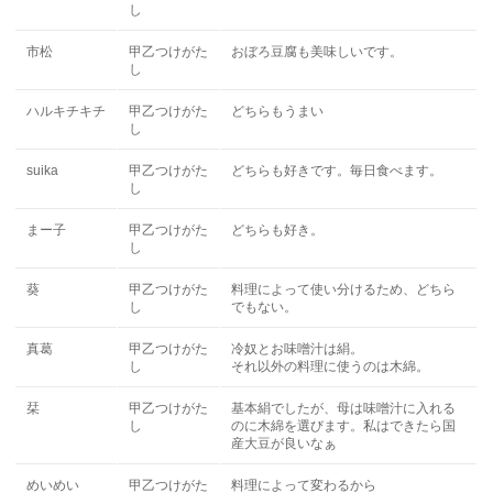
し
市松
甲乙つけがた
おぼろ豆腐も美味しいです。
し
ハルキチキチ
甲乙つけがた
どちらもうまい
し
suika
甲乙つけがた
どちらも好きです。毎日食べます。
し
まー子
甲乙つけがた
どちらも好き。
し
葵
甲乙つけがた
料理によって使い分けるため、どちら
し
でもない。
真葛
甲乙つけがた
冷奴とお味噌汁は絹。
し
それ以外の料理に使うのは木綿。
栞
甲乙つけがた
基本絹でしたが、母は味噌汁に入れる
し
のに木綿を選びます。私はできたら国
産大豆が良いなぁ
めいめい
甲乙つけがた
料理によって変わるから