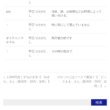
し
azu
甲乙つけがた
冷奴、鍋、お味噌などお料理によって
し
使い分ける。
－
甲乙つけがた
特に気にして選んでいません
し
ダイチャンマ
甲乙つけがた
両方魅力的です
ルマル
し
－
甲乙つけがた
その時の気分で
し
←
1,000円近くするかき氷【「ゆき
コロッケにはソース？醤油？【「ビッ
ち」さん（新潟市・20代・女性）】
クまま」さん（新潟市：50代：女
性）】
→