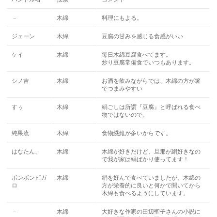
－
木綿
料理にもよる。
ジェーン
木綿
豆腐の甘みを感じる食感がいい
ケイ
木綿
毎日木綿豆腐食べてます。
炒り豆腐常備食でいつもあります。
シノ吉
木綿
お酒を飲みながらでは、木綿の方が箸
でつまみやすい
すぅ
木綿
絹ごしは所謂『豆腐』と呼ばれる食べ
物ではないので。
純果流
木綿
食物繊維が多いからです。
はなたん、
木綿
木綿が好きだけど、旦那が絹好きなの
で我が家は絹ばかり使ってます！
ボンボンビガ
木綿
絹を好んで食べていましたが、木綿の
ロ
方が栄養的に良いと何かで聞いてから
木綿も食べるようにしています。
－
木綿
大好きな作家の田辺聖子さんの小説に