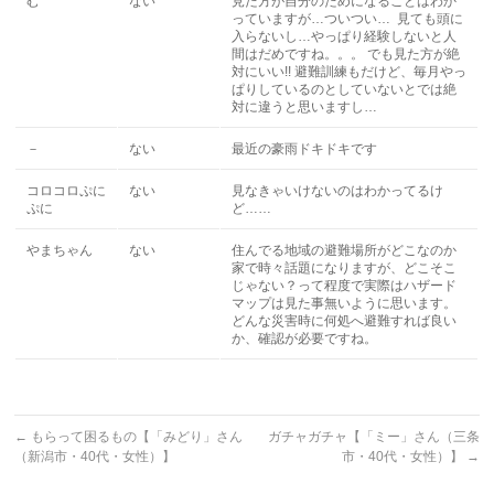
む
ない
見た方が自分のためになることはわか
っていますが…ついつい… 見ても頭に
入らないし…やっぱり経験しないと人
間はだめですね。。。 でも見た方が絶
対にいい!! 避難訓練もだけど、毎月やっ
ぱりしているのとしていないとでは絶
対に違うと思いますし…
－
ない
最近の豪雨ドキドキです
コロコロぷに
ない
見なきゃいけないのはわかってるけ
ぷに
ど……
やまちゃん
ない
住んでる地域の避難場所がどこなのか
家で時々話題になりますが、どこそこ
じゃない？って程度で実際はハザード
マップは見た事無いように思います。
どんな災害時に何処へ避難すれば良い
か、確認が必要ですね。
←
もらって困るもの【「みどり」さん
ガチャガチャ【「ミー」さん（三条
（新潟市・40代・女性）】
市・40代・女性）】
→