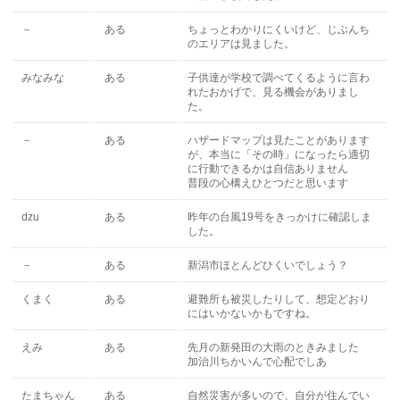
－
ある
ちょっとわかりにくいけど、じぶんち
のエリアは見ました。
みなみな
ある
子供達が学校で調べてくるように言わ
れたおかげで、見る機会がありまし
た。
－
ある
ハザードマップは見たことがあります
が、本当に「その時」になったら適切
に行動できるかは自信ありません
普段の心構えひとつだと思います
dzu
ある
昨年の台風19号をきっかけに確認しま
した。
－
ある
新潟市ほとんどひくいでしょう？
くまく
ある
避難所も被災したりして、想定どおり
にはいかないかもですね。
えみ
ある
先月の新発田の大雨のときみました
加治川ちかいんで心配でしあ
たまちゃん
ある
自然災害が多いので、自分が住んでい