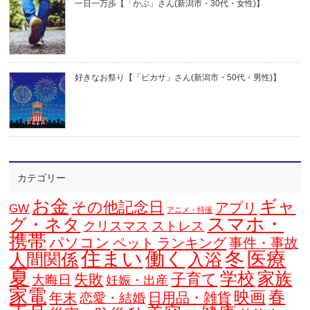
一日一万歩【「かぶ」さん(新潟市・30代・女性)】
好きなお祭り【「ピカサ」さん(新潟市・50代・男性)】
カテゴリー
お金
ギャ
その他記念日
アプリ
GW
アニメ・特撮
スマホ・
グ・ネタ
クリスマス
ストレス
携帯
パソコン
ペット
ランキング
事件・事故
住まい
働く
冬
医療
人間関係
入浴
夏
学校
家族
子育て
失敗
大晦日
妊娠・出産
家電
春
映画
年末
日用品・雑貨
恋愛・結婚