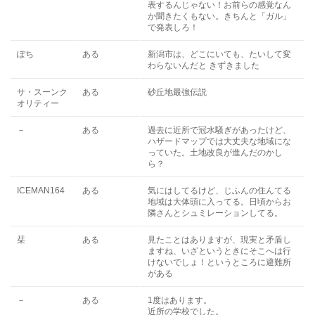
表するんじゃない！お前らの感覚なん
か聞きたくもない。きちんと「ガル」
で発表しろ！
ぽち
ある
新潟市は、どこにいても、たいして変
わらないんだと きずきました
サ・スーンク
ある
砂丘地最強伝説
オリティー
－
ある
過去に近所で冠水騒ぎがあったけど、
ハザードマップでは大丈夫な地域にな
っていた。土地改良が進んだのかし
ら？
ICEMAN164
ある
気にはしてるけど、じふんの住んてる
地域は大体頭に入ってる。日頃からお
隣さんとシュミレーションしてる。
栞
ある
見たことはありますが、現実と矛盾し
ますね、いざというときにそこへは行
けないでしょ！というところに避難所
がある
－
ある
1度はあります。
近所の学校でした。