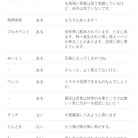
る地域と実家は見て把握しているけ
ど、会社は見ていないです。
雑用係長
ある
もちろんあります！
フルカウント
ある
全世帯に配布されています、たまに見
ます、時々改定されて差し替えページ
が来ることがあります、忠実に差し替
えています、
めいとぅ
ある
広報に入ってくるやつね。
－
ある
さらっと。よく覚えてないけど。
ワンコ
ある
１００％信用できるものなんでしょう
か。
－
ある
最近は災害は対岸の火事どころでは無
い！常に万が一を想定しないと！
チッチ
ない
今度確認してみようと思います
とんとき
ない
もう逃げ様が無い気がする。