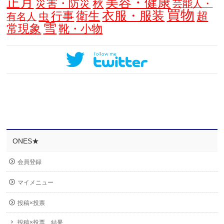
正月
美容・健康
災害・防災
秋
芸能人・
買物
衣服・服装
衛生
行事
超
虫
有名人
雪
常現象
靴・小物
ONES★
会員登録
マイメニュー
投稿×投票
投稿×投票 結果