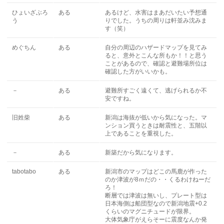
ひょいざぶろ
ある
あるけど、水害はまあだいたい予想通
う
りでした。うちの周りは軒並み沈みま
す（笑）
めぐちん
ある
自分の周辺のハザードマップを見てみ
ると、意外とこんな所もか！！と思う
ことがあるので、確認と避難場所位は
確認した方がいいかも。
－
ある
避難所すごく遠くて、逃げられるか不
安ですね。
旧姓柴
ある
新潟は海抜が低いから気になった。マ
ンション買うときは耐震性と、五階以
上であることを重視した。
－
ある
新築だから気になります。
tabotabo
ある
新潟市のマップはどこの馬鹿が作った
のか津波が8ｍだの・・くるわけねーだ
ろ！
断層では津波は無いし、プレート型は
日本海側は船団型なので新潟地震+0.2
くらいのマグニチュードが限界。
大体気象庁がえらそーに震度なんか発