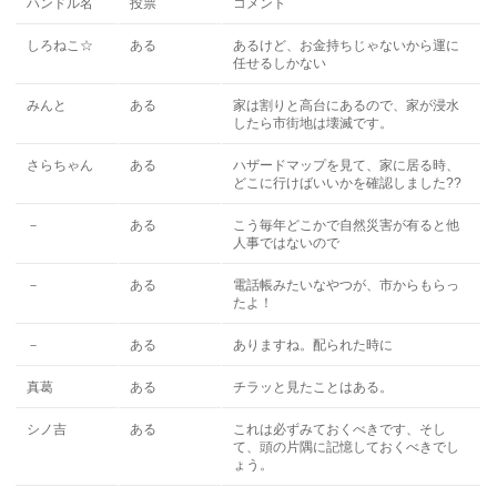
ハンドル名
投票
コメント
しろねこ☆
ある
あるけど、お金持ちじゃないから運に
任せるしかない
みんと
ある
家は割りと高台にあるので、家が浸水
したら市街地は壊滅です。
さらちゃん
ある
ハザードマップを見て、家に居る時、
どこに行けばいいかを確認しました??
－
ある
こう毎年どこかで自然災害が有ると他
人事ではないので
－
ある
電話帳みたいなやつが、市からもらっ
たよ！
－
ある
ありますね。配られた時に
真葛
ある
チラッと見たことはある。
シノ吉
ある
これは必ずみておくべきです、そし
て、頭の片隅に記憶しておくべきでし
ょう。