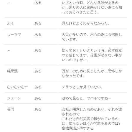
－
ある
いざという時、どんな危険があるの
か…周りの人に迷惑かけない為にも知
っておくべきだと思う。
ぶぅ
ある
見たけどよくわからなかった。
しーママ
ある
天災が多いので、用心の為にも把握し
ています。
－
ある
知っておくといざという時、必ず役立
つと信じてます。災害が起きない事が
いいのですが…。
純果流
ある
万が一のために見ましたが、恐怖しか
なかったです。
むいむいむー
ある
チラッとしか見ていない。
ジェーン
ある
改めて見ると、ヤバイですね～
長門
ある
会社が用意したものがあり、それを渡
されるので
これだけ自然災害で騒がれているの
に、知らないほうが問題あるのでは?
危機意識が薄すぎる