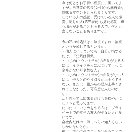
今は何とかお手伝い程度に、働いてま
すが…自営業の店長(女性)から無自覚な
嫌味＆マウントとられまくりです。
している人の感覚、受けている人の感
覚、周りの人(第三者)から見た感覚…違
う場合があることもあるので、何とも
言えないこともありますが。
今の私の対処法は…無視ですね。無視
というか呆れてるというか。
・他人にイラついても、自分が損する
だけ。「短気は損気」
・いじめ(マウント含め)の自覚がある人
には「イライラを人にぶつけて、心に
余裕がない可哀想な人」
・いじめ(マウント含め)の自覚がない人
には「他人とのやり取りが上手くでき
ない、または、親からの躾が上手くさ
れてこなかった、可哀想な人なのか
な」
…と思って…出来るだけ心を穏やかに
しようと思ってます。
だいたい、いじめをやる方は、プライ
ベートでの本当の友人が少ない人が多
いです。
会社内だけの、薄っぺらい知人くらい
しかいないとか。
後は、誰かにそのことを話せることで