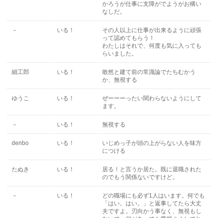
かろうが仕事に支障がでようがお構い
なしだ。
－
いる！
その人以上に仕事が出来るように頑張
って認めてもらう！
わたしはそれで、何度も気に入っても
らいました。
細工郎
いる！
敢然と建て前の常識論でたちむかう
か、無視する
ゆうこ
いる！
ぜーーーったい関わらないようにして
ます。
－
いる！
無視する
denbo
いる！
いじめっ子が頭の上がらない人を味方
につける
たぬき
いる！
居る！と言うか居た。既に退職された
のでもう関係ないですけど。
－
いる！
どの職場にも必ず1人はいます。何でも
「はい。はい。」と返事してたら大丈
夫ですよ。刃向かう事なく、無視もし