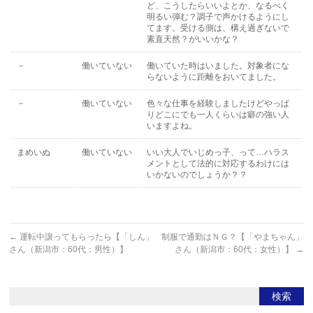
ど、こうしたらいいよとか、なるべく
明るい弾む？調子で声かけるようにし
てます。受ける側は、構え過ぎないで
素直天然？がいいかな？
－
働いていない
働いていた時はいました。対象者にな
らないように距離をおいてました。
－
働いていない
色々な仕事を経験しましたけどやっぱ
りどこにでも一人くらいは癖の強い人
いますよね。
まめいぬ
働いていない
いい大人でいじめっ子、って…ハラス
メントとして法的に対応するわけには
いかないのでしょうか？？
←
運転中譲ってもらったら【「しん」
制服で通勤はＮＧ？【「やまちゃん」
さん（新潟市：60代：男性）】
さん（新潟市：60代：女性）】
→