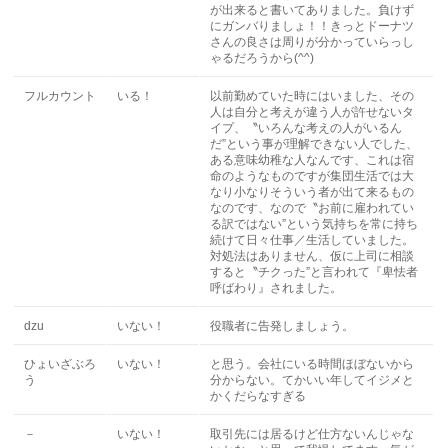
が出来ると書いてありました。負けず
にガンバりましょ！！きっとドーナツ
さんの良さは周りが分かっていらっし
ゃるだろうから(^^)
フルカウント
いる！
以前勤めていた時にはいました、その
人は自分と考えが違う人が許せないタ
イプ、〝いろんな考えの人がいるん
だ”という事が理解できない人でした、
ある意味幼稚な人なんです、これは宿
命のようなものですが集団生活では大
なり小なりそういう者が出て来るもの
なのです、なので〝お前に雇われてい
る訳ではない”という気持ちを常に持ち
続けて日々仕事／生活していました。
対処法はありません、仮に上司に相談
すると〝チクった”と言われて『卑怯者
呼ばわり』されました。
dzu
いない！
役職者に告発しましょう。
ひょいざぶろ
いない！
と思う。会社にいる時間ほぼないから
う
分からない。てかいい年してイジメと
かくだらなすぎる
－
いない！
取引先には居るけど仕方ないんじゃな