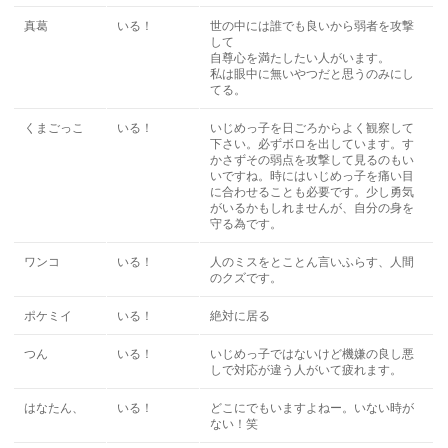
真葛
いる！
世の中には誰でも良いから弱者を攻撃
して
自尊心を満たしたい人がいます。
私は眼中に無いやつだと思うのみにし
てる。
くまごっこ
いる！
いじめっ子を日ごろからよく観察して
下さい。必ずボロを出しています。す
かさずその弱点を攻撃して見るのもい
いですね。時にはいじめっ子を痛い目
に合わせることも必要です。少し勇気
がいるかもしれませんが、自分の身を
守る為です。
ワンコ
いる！
人のミスをとことん言いふらす、人間
のクズです。
ポケミイ
いる！
絶対に居る
つん
いる！
いじめっ子ではないけど機嫌の良し悪
しで対応が違う人がいて疲れます。
はなたん、
いる！
どこにでもいますよねー。いない時が
ない！笑