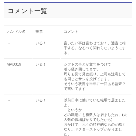
コメント一覧
ハンドル名
投票
コメント
－
いる！
言いたい事は言わせておく。適当に相
手する。なるべく関わらないようにす
る。
vivi0319
いる！
シフトの事とか文句をつけて
引っ掻き回してます。
周りゎ見て見ぬ振り。上司も注意して
も同じとサジを投げてます。
そういう状況を半年に一回ある監査？
で書いてます
－
いる！
以前日中に働いていた職場で居ました
よ。
…というか…
どの職場にも複数人は居ましたね。(大
人数の職場ばかりでしたから)
おかげで、元々の精神的なものが酷く
なり…ドクターストップかかりまし
た。