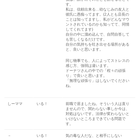
す。
私は、信頼出来る…幼なじみの友人と
彼氏に愚痴ってます。(2人とも店長の
ことは知ってますし、私がどんなマウ
ントされているのかも知ってて、同情
してくれてます)
自分の中に溜め込んで、自問自答して
も苦しくなるだけです。
自分の気持ちを吐き出せる場所がある
と、良いと思います。
同じ物事でも、人によってストレスの
感じ方、強弱は違います。
ドーナツさんの中での「程々の頑張
り」で良いと思います。
「無理な頑張り」はしないでください
ね。
しーママ
いる！
前職で居ましたね。そういう人は直り
ませんので、関わらない事しか今は、
対処はないです。法律が変わらないと
いけないところまできている問題で
す。
－
いる！
気の毒な人だな、と相手にしない