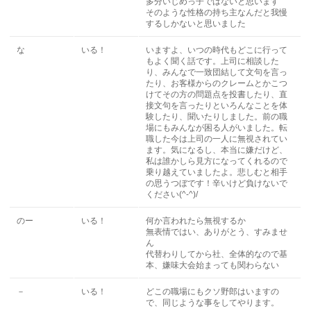
多分いじめっ子ではないと思います
そのような性格の持ち主なんだと我慢
するしかないと思いました
な
いる！
いますよ、いつの時代もどこに行って
もよく聞く話です。上司に相談した
り、みんなで一致団結して文句を言っ
たり、お客様からのクレームとかこつ
けてその方の問題点を投書したり、直
接文句を言ったりといろんなことを体
験したり、聞いたりしました。前の職
場にもみんなが困る人がいました。転
職した今は上司の一人に無視されてい
ます。気になるし、本当に嫌だけど、
私は誰かしら見方になってくれるので
乗り越えていましたよ。悲しむと相手
の思うつぼです！辛いけど負けないで
ください(^-^)/
のー
いる！
何か言われたら無視するか
無表情ではい、ありがとう、すみませ
ん
代替わりしてから社、全体的なので基
本、嫌味大会始まっても関わらない
－
いる！
どこの職場にもクソ野郎はいますの
で、同じような事をしてやります。