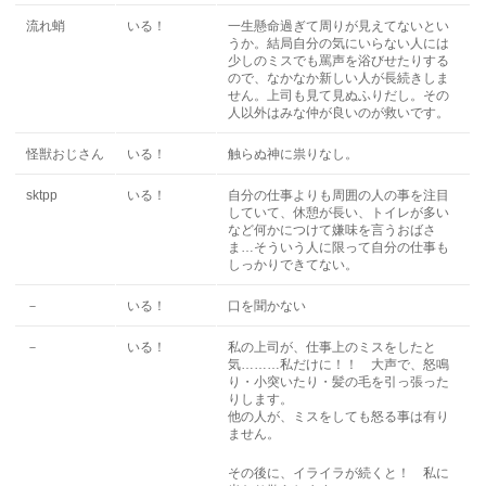
流れ蛸
いる！
一生懸命過ぎて周りが見えてないとい
うか。結局自分の気にいらない人には
少しのミスでも罵声を浴びせたりする
ので、なかなか新しい人が長続きしま
せん。上司も見て見ぬふりだし。その
人以外はみな仲が良いのが救いです。
怪獣おじさん
いる！
触らぬ神に祟りなし。
sktpp
いる！
自分の仕事よりも周囲の人の事を注目
していて、休憩が長い、トイレが多い
など何かにつけて嫌味を言うおばさ
ま…そういう人に限って自分の仕事も
しっかりできてない。
－
いる！
口を聞かない
－
いる！
私の上司が、仕事上のミスをしたと
気………私だけに！！ 大声で、怒鳴
り・小突いたり・髪の毛を引っ張った
りします。
他の人が、ミスをしても怒る事は有り
ません。
その後に、イライラが続くと！ 私に