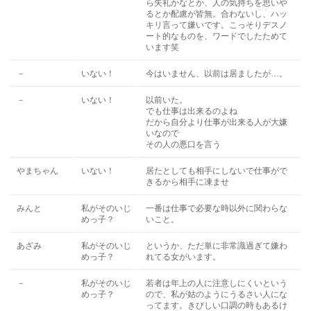
ら失礼かなとか、人の気持ちを思いや
るとか配慮が皆無。合わないし、ハッ
キリ言って嫌いです。こっそりデスノ
ート的なものを、ワードでしたためて
います笑
－
いない！
今はいません、以前は居ましたが…。
－
いない！
以前いた。
でも仕事は出来るのよね
だから自分より仕事が出来る人が大嫌
いなので
その人の悪口を言う
やまちゃん
いない！
居たとしても相手にしないで仕事がで
きるから相手に凍ませ
みんと
私がそのいじ
一番は仕事で必要な時以外に関わらな
めっ子？
いこと。
あざみ
私がそのいじ
というか、ただ単に非常識過ぎて嫌わ
めっ子？
れてる女がいます。
－
私がそのいじ
若者は年上の人に注意しにくいという
めっ子？
ので、私が姑のようにうるさい人にな
ってます。きびしい口調の時もあるけ