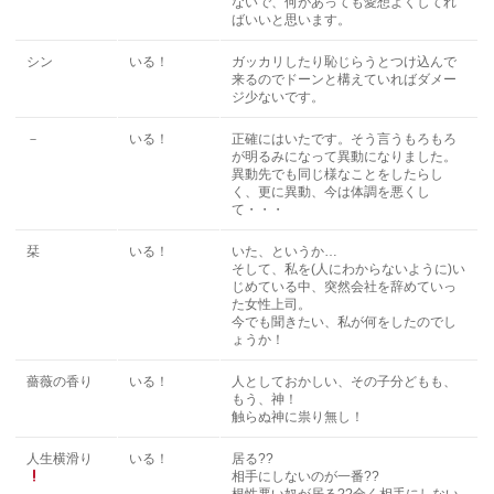
ないで、何があっても愛想よくしてれ
ばいいと思います。
シン
いる！
ガッカリしたり恥じらうとつけ込んで
来るのでドーンと構えていればダメー
ジ少ないです。
－
いる！
正確にはいたです。そう言うもろもろ
が明るみになって異動になりました。
異動先でも同じ様なことをしたらし
く、更に異動、今は体調を悪くし
て・・・
栞
いる！
いた、というか…
そして、私を(人にわからないように)い
じめている中、突然会社を辞めていっ
た女性上司。
今でも聞きたい、私が何をしたのでし
ょうか！
薔薇の香り
いる！
人としておかしい、その子分どもも、
もう、神！
触らぬ神に祟り無し！
人生横滑り
いる！
居る??
相手にしないのが一番??