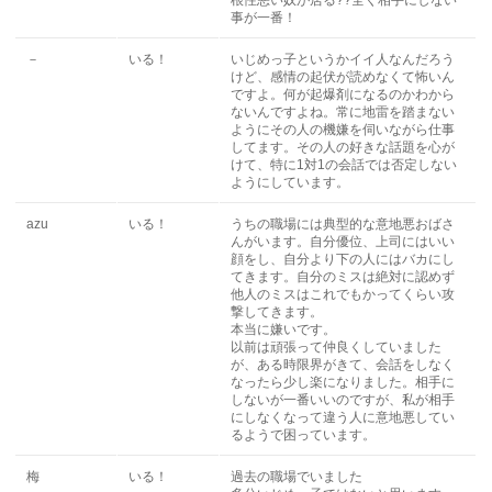
根性悪い奴が居る??全く相手にしない
事が一番！
－
いる！
いじめっ子というかイイ人なんだろう
けど、感情の起伏が読めなくて怖いん
ですよ。何が起爆剤になるのかわから
ないんですよね。常に地雷を踏まない
ようにその人の機嫌を伺いながら仕事
してます。その人の好きな話題を心が
けて、特に1対1の会話では否定しない
ようにしています。
azu
いる！
うちの職場には典型的な意地悪おばさ
んがいます。自分優位、上司にはいい
顔をし、自分より下の人にはバカにし
てきます。自分のミスは絶対に認めず
他人のミスはこれでもかってくらい攻
撃してきます。
本当に嫌いです。
以前は頑張って仲良くしていました
が、ある時限界がきて、会話をしなく
なったら少し楽になりました。相手に
しないが一番いいのですが、私が相手
にしなくなって違う人に意地悪してい
るようで困っています。
梅
いる！
過去の職場でいました