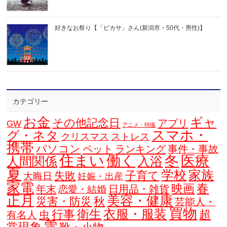
好きなお祭り【「ピカサ」さん(新潟市・50代・男性)】
カテゴリー
お金
ギャ
その他記念日
アプリ
GW
アニメ・特撮
スマホ・
グ・ネタ
クリスマス
ストレス
携帯
パソコン
ペット
ランキング
事件・事故
住まい
働く
冬
医療
人間関係
入浴
夏
学校
家族
子育て
失敗
大晦日
妊娠・出産
家電
春
映画
年末
日用品・雑貨
恋愛・結婚
正月
美容・健康
災害・防災
秋
芸能人・
買物
衣服・服装
衛生
行事
超
虫
有名人
雪