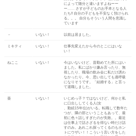
によって随分と違いますよねーー
ー…… さすが子どものお手本となる人
たち!! 自分の子どもを不安なく預けられ
る。。。 自分もそういう人間を意識し
ています
－
いない！
以前は居ました。
ミキティ
いない！
仕事先変えたから今のとこにはいな
い！
ねここ
いない！
今はいないけど、昔勤めてた所にはい
ました。私にばかり嫌み言ったり、無
視したり、職場の飲み会に私だけ誘わ
なかったり。今、思い出しても過呼吸
になりそうです。「結婚する」と言っ
て退職しました。
葵
いない！
いじめっ子？ではないけど、何かと私
に口出ししてくる人(女
、勤続15年位)がいる。転職して数年た
つが、隣の部ということもあって、最
初に色々話しすぎたのが失敗。。最近
は仕事上で話さざるを得ない時だけ話
すのみ。あれこれ探ってくるのもホン
トにウザい！！こういう言い方をした