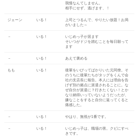
我慢なんてしません。
相手にせず、逃げます、！
ジェーン
いる！
上司とつるんで、やりたい放題！お局
がいました～
－
いる！
いじめっ子が居ます
そいつがドジを踏むことを毎日願って
ます
－
いる！
あえて褒める
もも
いる！
後輩をいびってばかりいた元同僚。そ
のうちに後輩たちがタッグをくんで会
社の支店長に報告。本人には理由を告
げず別の拠点に派遣されることに。な
ぜ自分が派遣に？行きたくない！とか
なり納得いっていないようだったが、
嫌なことをすると自分に返ってくると
痛感した。
－
いる！
やはり、無視が1番です。
－
いる！
いじめっ子は、職場の害。クビにすべ
きです。