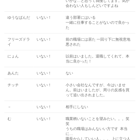
いかな…と思って我慢してます。気が
会わない人もしんどいですよね
ゆうなぱんだ
いない！
違う部署にはいる
一緒に仕事することがないので良かっ
た
フリーズドラ
いない！
前の職場には居た 一回り下に無視意地
イ
悪された
にょん
いない！
以前はいました。退職してくれて、本
当に良かった！
あんた
いない！
ない
チッチ
いない！
小さい会社なんですが、今はいませ
ん。前はいましたが、周りの反感を買
って追い出されました。
－
いない！
相手にしない
む
いない！
職業柄いないことを望みたい。。。笑
笑
うちの職場はみんないい方です 本当
に…
園長からしていい人。。。 上に立つ人