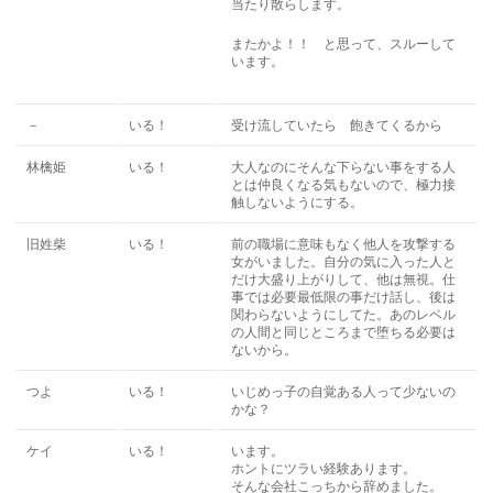
当たり散らします。
またかよ！！ と思って、スルーして
います。
－
いる！
受け流していたら 飽きてくるから
林檎姫
いる！
大人なのにそんな下らない事をする人
とは仲良くなる気もないので、極力接
触しないようにする。
旧姓柴
いる！
前の職場に意味もなく他人を攻撃する
女がいました。自分の気に入った人と
だけ大盛り上がりして、他は無視。仕
事では必要最低限の事だけ話し、後は
関わらないようにしてた。あのレベル
の人間と同じところまで堕ちる必要は
ないから。
つよ
いる！
いじめっ子の自覚ある人って少ないの
かな？
ケイ
いる！
います。
ホントにツラい経験あります。
そんな会社こっちから辞めました。