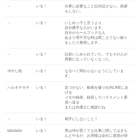
－
いる！
仕事に必要なこと以外話さない。挨拶
もしない。
－
いる！
いじめっ子と言うより、
自分勝手な人がいます。
自分がルールブックな人
あまり理不尽な時は聞こえてない振り
をしたり無視します。
－
いる！
以前いじめられていた。でもその人が
異動になっていなくなった。
冷やし飴
いる！
なるべく関わらないようにしていま
す。
ハルキチキチ
いる！
近づかない、動画を撮り社内LINEにあ
げる
メモや録画、録音してハラスメント委
員へ送る
または弁護士に相談だね
－
いる！
相手にしないこと！
tabotabo
いる！
男は仲が悪くても仕事に関してはきち
んとやるが、お局様は会社に迷惑が掛