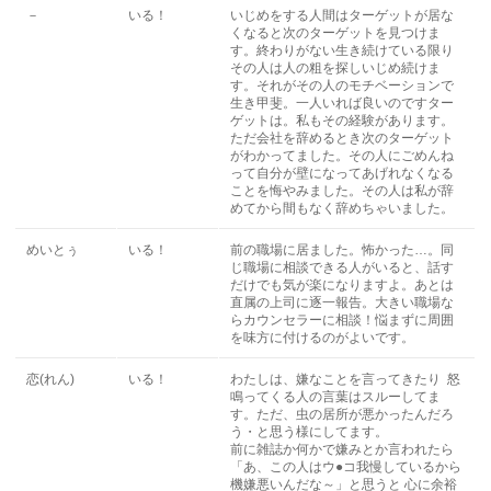
－
いる！
いじめをする人間はターゲットが居な
くなると次のターゲットを見つけま
す。終わりがない生き続けている限り
その人は人の粗を探しいじめ続けま
す。それがその人のモチベーションで
生き甲斐。一人いれば良いのですター
ゲットは。私もその経験があります。
ただ会社を辞めるとき次のターゲット
がわかってました。その人にごめんね
って自分が壁になってあげれなくなる
ことを悔やみました。その人は私が辞
めてから間もなく辞めちゃいました。
めいとぅ
いる！
前の職場に居ました。怖かった…。同
じ職場に相談できる人がいると、話す
だけでも気が楽になりますよ。あとは
直属の上司に逐一報告。大きい職場な
らカウンセラーに相談！悩まずに周囲
を味方に付けるのがよいです。
恋(れん)
いる！
わたしは、嫌なことを言ってきたり 怒
鳴ってくる人の言葉はスルーしてま
す。ただ、虫の居所が悪かったんだろ
う・と思う様にしてます。
前に雑誌か何かで嫌みとか言われたら
「あ、この人はウ●コ我慢しているから
機嫌悪いんだな～」と思うと 心に余裕