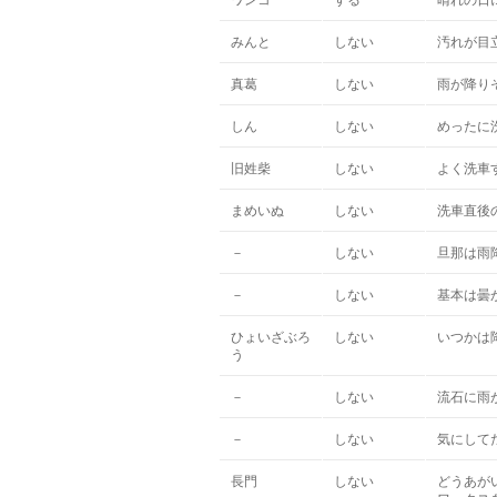
ワンコ
する
晴れの日
みんと
しない
汚れが目
真葛
しない
雨が降り
しん
しない
めったに
旧姓柴
しない
よく洗車
まめいぬ
しない
洗車直後
－
しない
旦那は雨
－
しない
基本は曇
ひょいざぶろ
しない
いつかは
う
－
しない
流石に雨
－
しない
気にして
長門
しない
どうあが