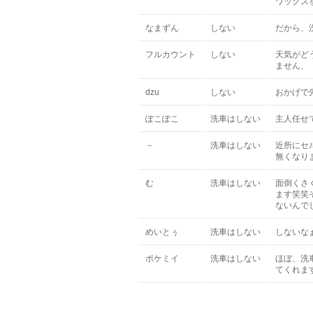
ワックス
なまずん
しない
だから、
フルカウント
しない
天気がど
ません、
dzu
しない
おかげで
ぽこぽこ
洗車はしない
主人任せ
－
洗車はしない
近所にセ
無くなり
む
洗車はしない
面倒くさ
ます笑笑
ないんでしょ
めいとぅ
洗車はしない
しないな
ポケミイ
洗車はしない
ほぼ、洗
てくれま