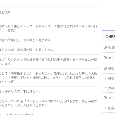
けど洗車
必ず天気予報はチェック！曇りがベスト！雨の日と太陽ギラギラ暑い日
すよ（苦笑）
ONE
続きの予報だと、やる気が失せますw
会員
はしますが、次の日が雨でも気にしない。
マイ
はガソリンスタンドの洗車機で家で旦那の車を洗車するときたまに一緒
らいます
投稿
にして！洗車指令ますが…あまりにも、愛車が汚いと思った時は！天気
ずに！！洗車しています♪綺麗な車に、また♪ してあげる事に♪快感を
投稿
す♪ (笑)
投稿
は大好きなので、常に見ます。
アン
と分かっていてもフロントガラスが汚れていたら拭きます。あと高速に
かもフロントガラスは気にします
副業