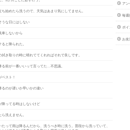
に、3か月ごとに必ず行う。
アン
立ち始めたら洗うので、天気はあまり気にしてません。
毎週
そうな日にはしない
ポイ
洗車しないから
お友
すると降られた。
の拭き取りの時に晴れててくれればそれで良しです。
降る前が一番いいって言ってた…不思議。
がベスト！
降るのが遅いか早いかの違い
が降ってる時はしないけど
たら洗えません。
いたって雨は降るんだから、洗うべき時に洗う。普段から洗っていて、