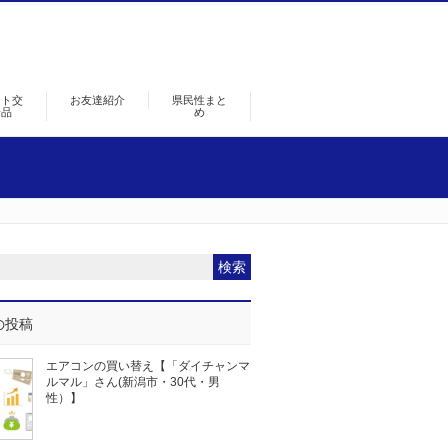
ント交
お友達紹介
県民性まと
景品
め
の投稿
エアコンの買い替え【「ダイチャンマ
ルマル」さん(新潟市・30代・男
性）】