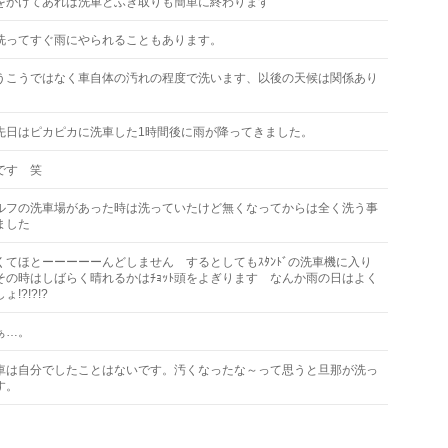
をかけてあれば洗車とふき取りも簡単に終わります
洗ってすぐ雨にやられることもあります。
うこうではなく車自体の汚れの程度で洗います、以後の天候は関係あり
先日はピカピカに洗車した1時間後に雨が降ってきました。
です 笑
ルフの洗車場があった時は洗っていたけど無くなってからは全く洗う事
ました
くてほとーーーーーんどしません するとしてもｽﾀﾝﾄﾞの洗車機に入り
その時はしばらく晴れるかはﾁｮｯﾄ頭をよぎります なんか雨の日はよく
!?!?!?
ぁ…。
車は自分でしたことはないです。汚くなったな～って思うと旦那が洗っ
す。