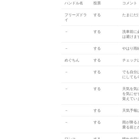
ハンドル名
投票
コメント
フリーズドラ
する
たまにだ
イ
－
する
洗車前に
は避けま
－
する
やはり雨
めぐちん
する
チェック
－
する
でも自分
にしても
－
する
天気を気
を気にせ
覚えていま
－
する
天気予報
－
する
雨が降る
乗る前と