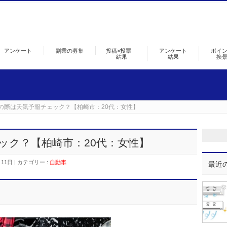
アンケート
副業の募集
投稿×投票
アンケート
ポイ
結果
結果
換
の際は天気予報チェック？【柏崎市：20代：女性】
ック？【柏崎市：20代：女性】
月11日
カテゴリー :
自動車
最近