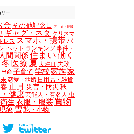
ゴリー
お金
その他記念日
アニメ・特撮
ギャグ・ネタ
リ
クリスマ
スマホ・携帯
パ
トレス
ン
ペット
ランキング
事件・
住まい
働く
人間関係
夏
冬
医療
浴
失敗
大晦日
家
学校
家族
子育て
・出産
年末
日用品・雑貨
恋愛・結婚
正月
春
災害・防災
秋
容・健康
虫
芸能人・有名人
買物
衣服・服装
衛生
雪
現象
靴・小物