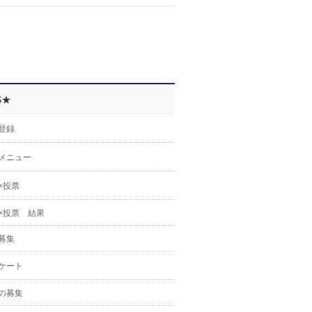
S★
登録
メニュー
×投票
×投票 結果
募集
ケート
の募集