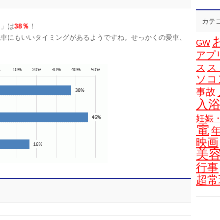
カテ
る
」は
38％
！
洗車にもいいタイミングがあるようですね。せっかくの
愛車、
GW
。
アプ
ス
ス
ソコ
事故
入
妊娠
電
映画
美
行事
超常