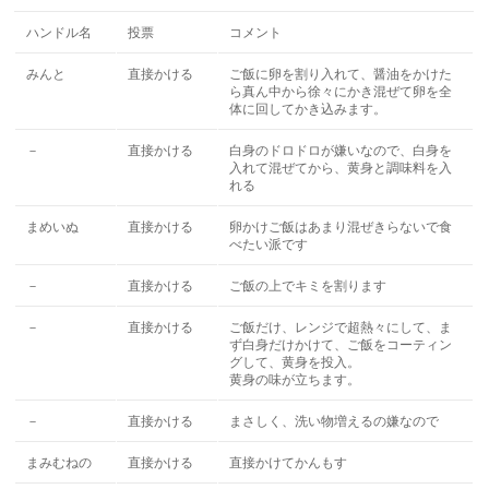
ハンドル名
投票
コメント
みんと
直接かける
ご飯に卵を割り入れて、醤油をかけた
ら真ん中から徐々にかき混ぜて卵を全
体に回してかき込みます。
－
直接かける
白身のドロドロが嫌いなので、白身を
入れて混ぜてから、黄身と調味料を入
れる
まめいぬ
直接かける
卵かけご飯はあまり混ぜきらないで食
べたい派です
－
直接かける
ご飯の上でキミを割ります
－
直接かける
ご飯だけ、レンジで超熱々にして、ま
ず白身だけかけて、ご飯をコーティン
グして、黄身を投入。
黄身の味が立ちます。
－
直接かける
まさしく、洗い物増えるの嫌なので
まみむねの
直接かける
直接かけてかんもす