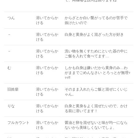
で、両極端な設問は困りますね
つん
溶いてからか
からざとか白い繋がってるのが苦手で
ける
抜けたいので
－
溶いてからか
白身と黄身がよく混ざった方が好き
ける
－
溶いてからか
洗い物を無くすためにといた器の中に
ける
ご飯を入れて食べてます…
む
溶いてからか
しかも白身は嫌いだから黄身のみ…わ
ける
がままでごめんなさい とろっとが無理ｯ
ｯｯ!!
旧姓柴
溶いてからか
そのまま入れたらご飯と混ぜにくいじ
ける
ゃん。
りな
溶いてからか
白身と黄身をよく混ぜたいので、かけ
ける
る前に溶いてます！
フルカウント
溶いてからか
醤油と卵を混ぜないと味が均一になら
ける
ないから美味しくないでしょ、