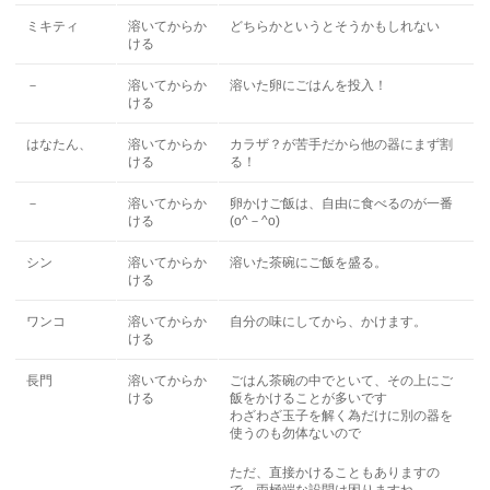
ミキティ
溶いてからか
どちらかというとそうかもしれない
ける
－
溶いてからか
溶いた卵にごはんを投入！
ける
はなたん、
溶いてからか
カラザ？が苦手だから他の器にまず割
ける
る！
－
溶いてからか
卵かけご飯は、自由に食べるのが一番
ける
(o^－^o)
シン
溶いてからか
溶いた茶碗にご飯を盛る。
ける
ワンコ
溶いてからか
自分の味にしてから、かけます。
ける
長門
溶いてからか
ごはん茶碗の中でといて、その上にご
ける
飯をかけることが多いです
わざわざ玉子を解く為だけに別の器を
使うのも勿体ないので
ただ、直接かけることもありますの