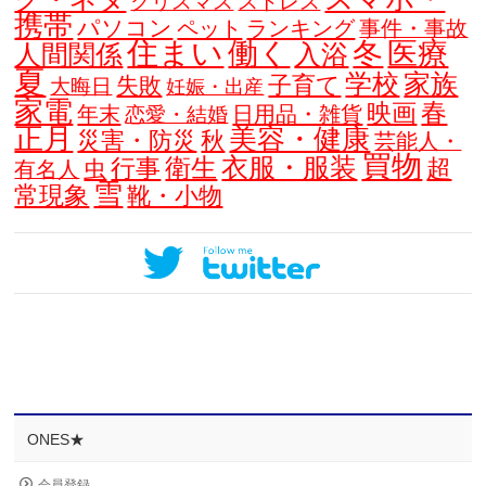
クリスマス
ストレス
携帯
パソコン
ペット
ランキング
事件・事故
住まい
働く
冬
医療
人間関係
入浴
夏
学校
家族
子育て
失敗
大晦日
妊娠・出産
家電
春
映画
年末
日用品・雑貨
恋愛・結婚
正月
美容・健康
災害・防災
秋
芸能人・
買物
衣服・服装
衛生
行事
超
虫
有名人
雪
常現象
靴・小物
ONES★
会員登録