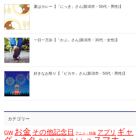
夏はカレー【「にっき」さん(新潟市・50代・男性)】
一日一万歩【「かぶ」さん(新潟市・30代・女性)】
好きなお祭り【「ピカサ」さん(新潟市・50代・男性)】
カテゴリー
お金
ギャ
その他記念日
アプリ
GW
アニメ・特撮
スマホ・
グ・ネタ