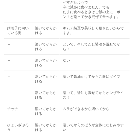
べすぎたようで
今は滅多に食べません。でも
たまに食べるときはご飯の上に、ポ
ン！と割ってかき混ぜて食べます。
婿養子に向い
溶いてからか
キムチ納豆や美味しく頂きたいからで
ている男
ける
すよ。
－
溶いてからか
といて、そしてだし醤油を混ぜてか
ける
ら！
－
溶いてからか
ない
ける
－
溶いてからか
溶いて醤油かけてからご飯にダイブ
ける
－
溶いてからか
溶いて、醤油も混ぜてからオンザライ
ける
ス！
チッチ
溶いてからか
ムラができるから溶いてから
ける
ひょいざぶろ
溶いてからか
溶いてからのほうが全体になじみやす
う
ける
い