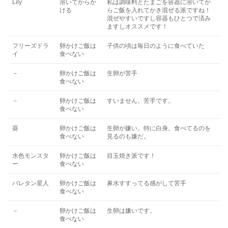
Lily
溶いてからか
私は調味料とたまごを容器に溶いてか
ける
らご飯を入れてかき混ぜる派ですね！
混ぜやすいですし容器もひとつで済み
ますしオススメです！
フリーズドラ
卵かけご飯は
子供の頃は毎日のように食べていた
イ
食べない
－
卵かけご飯は
生卵が苦手
食べない
－
卵かけご飯は
すいません、苦手です。
食べない
葵
卵かけご飯は
生卵が嫌い。特に白身。食べてるのを
食べない
見るのも嫌だ。
水色モンスタ
卵かけご飯は
目玉焼き派です！
ー
食べない
バレタン星人
卵かけご飯は
鼻水すすってる感がして苦手
食べない
－
卵かけご飯は
生卵は嫌いです。
食べない