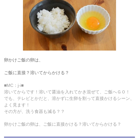
卵かけご飯の卵は、
ご飯に直接？溶いてからかける？
■MC：j-i■
溶いてからです！溶いて醤油を入れてかき混ぜて、ご飯へＧＯ！
でも、テレビとかだと、溶かずに生卵を割って直接かけるシーン、
よく見ます！
その方が、洗う食器も減る？？
卵かけご飯の卵は、ご飯に直接かける？溶いてからかける？