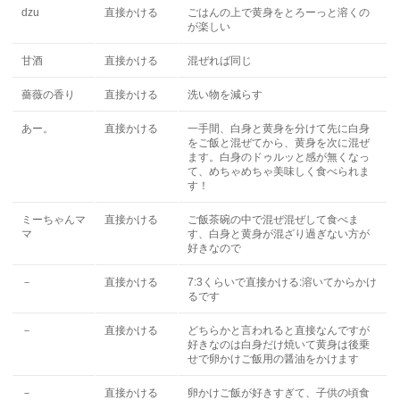
dzu
直接かける
ごはんの上で黄身をとろーっと溶くの
が楽しい
甘酒
直接かける
混ぜれば同じ
薔薇の香り
直接かける
洗い物を減らす
あー。
直接かける
一手間、白身と黄身を分けて先に白身
をご飯と混ぜてから、黄身を次に混ぜ
ます。白身のドゥルッと感が無くなっ
て、めちゃめちゃ美味しく食べられま
す！
ミーちゃんマ
直接かける
ご飯茶碗の中で混ぜ混ぜして食べま
マ
す、白身と黄身が混ざり過ぎない方が
好きなので
－
直接かける
7:3くらいで直接かける:溶いてからかけ
るです
－
直接かける
どちらかと言われると直接なんですが
好きなのは白身だけ焼いて黄身は後乗
せで卵かけご飯用の醤油をかけます
－
直接かける
卵かけご飯が好きすぎて、子供の頃食