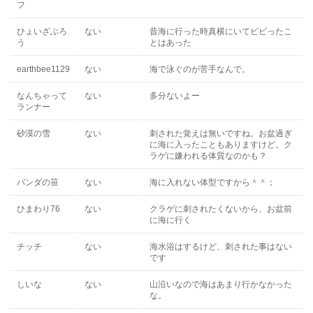
フ
ひょいざぶろ
ない
昔海に行った時真横にいてビビったこ
う
とはあった
earthbee1129
ない
海で泳ぐのが苦手なんで。
なんちゃって
ない
多分ないよー
ランナー
砂漠の雪
ない
刺された覚えは無いですね。お盆過ぎ
に海に入ったこともありますけど。ク
ラゲに嫌われる体質なのかも？
パンダの笹
ない
海に入れない体型ですから＾＾；
ひまわり76
ない
クラゲに刺されたくないから、お盆前
に海に行く
チッチ
ない
海水浴はするけど、刺された事はない
です
しいな
ない
山沿いなので海はあまり行かなかった
な。