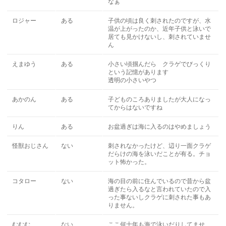
なぁ
ロジャー
ある
子供の頃は良く刺されたのですが、水
温が上がったのか、近年子供と泳いで
居ても見かけないし、刺されていませ
ん
えまゆう
ある
小さい頃掴んだら クラゲでびっくり
という記憶があります
透明の小さいやつ
あかのん
ある
子どものころありましたが大人になっ
てからはないですね
りん
ある
お盆過ぎは海に入るのはやめましょう
怪獣おじさん
ない
刺されなかったけど、辺り一面クラゲ
だらけの海を泳いだことが有る。チョ
ット怖かった。
コタロー
ない
海の目の前に住んでいるので昔から盆
過ぎたら入るなと言われていたので入
った事ないしクラゲに刺された事もあ
りません。
むむむ
ない
ここ何十年も海で泳いだりしてませ