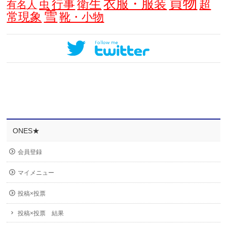
買物
衣服・服装
衛生
行事
超
虫
有名人
雪
常現象
靴・小物
ONES★
会員登録
マイメニュー
投稿×投票
投稿×投票 結果