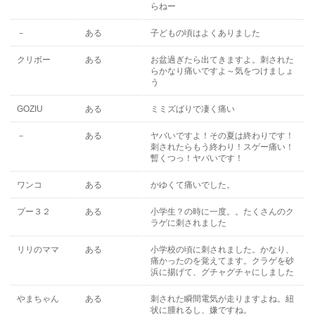
らねー
－
ある
子どもの頃はよくありました
クリボー
ある
お盆過ぎたら出てきますよ。刺された
らかなり痛いですよ～気をつけましょ
う
GOZIU
ある
ミミズばりで凄く痛い
－
ある
ヤバいですよ！その夏は終わりです！
刺されたらもう終わり！スゲー痛い！
暫くつっ！ヤバいです！
ワンコ
ある
かゆくて痛いでした。
プー３２
ある
小学生？の時に一度。。たくさんのク
ラゲに刺されました
リリのママ
ある
小学校の頃に刺されました。かなり、
痛かったのを覚えてます。クラゲを砂
浜に揚げて、グチャグチャにしました
やまちゃん
ある
刺された瞬間電気が走りますよね。紐
状に腫れるし、嫌ですね。