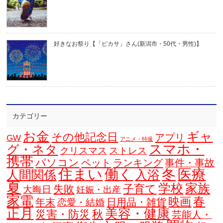
好きなお祭り【「ピカサ」さん(新潟市・50代・男性)】
カテゴリー
お金
ギャ
その他記念日
アプリ
GW
アニメ・特撮
スマホ・
グ・ネタ
クリスマス
ストレス
携帯
パソコン
ペット
ランキング
事件・事故
住まい
働く
冬
医療
人間関係
入浴
夏
学校
家族
子育て
失敗
大晦日
妊娠・出産
家電
春
映画
年末
日用品・雑貨
恋愛・結婚
正月
美容・健康
災害・防災
秋
芸能人・