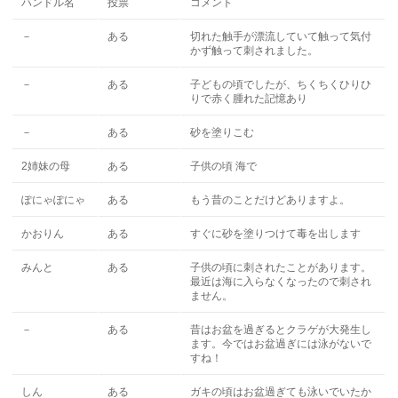
ハンドル名
投票
コメント
－
ある
切れた触手が漂流していて触って気付
かず触って刺されました。
－
ある
子どもの頃でしたが、ちくちくひりひ
りで赤く腫れた記憶あり
－
ある
砂を塗りこむ
2姉妹の母
ある
子供の頃 海で
ぽにゃぽにゃ
ある
もう昔のことだけどありますよ。
かおりん
ある
すぐに砂を塗りつけて毒を出します
みんと
ある
子供の頃に刺されたことがあります。
最近は海に入らなくなったので刺され
ません。
－
ある
昔はお盆を過ぎるとクラゲが大発生し
ます。今ではお盆過ぎには泳がないで
すね！
しん
ある
ガキの頃はお盆過ぎても泳いでいたか