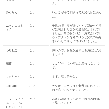
ん。
めぐちん
ない
いとこが海で刺されて大変な目にあっ
た。
ニャンコロも
ない
子供の頃、夏が近づくと父親からクラ
ち子
ゲに刺された話を何度も聞かされてい
ました。そのおかげか、海で泳いでい
る時にクラゲを見つけると父親の話を
思い出して遠くに逃げていました。
つりねこ
ない
怖いので、お盆を過ぎたら海には入り
ません！
須藤
ない
ここ20年くらい海には行ってないで
す。
フクちゃん
ない
まず、海に行かない
tabotabo
ない
カツオノエボシはお盆過ぎに出てくる
ので泳ぐのをやめてました。
モフモフによ
ない
小さい頃キクラゲのこと海月の仲間だ
るモフモフの
と思ってました
ためのモフモ