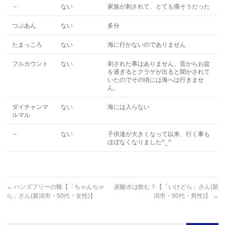
－
ない
家族が刺されて、とても痛そうだった
つぶあん
ない
多分
たまっころ
ない
海に行かないのでありません
フルカウント
ない
刺された事はありません、昔からお盆
を過ぎるとクラゲが出ると聞かされて
いたのでその頃には海へは行きませ
ん、
ダイチャンマ
ない
海には入らない
ルマル
－
ない
子供達が大きくなって以来、行く事も
ほぼなくなりました^_^
←
ハンズフリーの靴【「ちゃんちゃ
炭酸水は飲む？【「いけどら」さん(新
ら」さん(新潟市・50代・女性)】
潟市・50代・男性)】
→