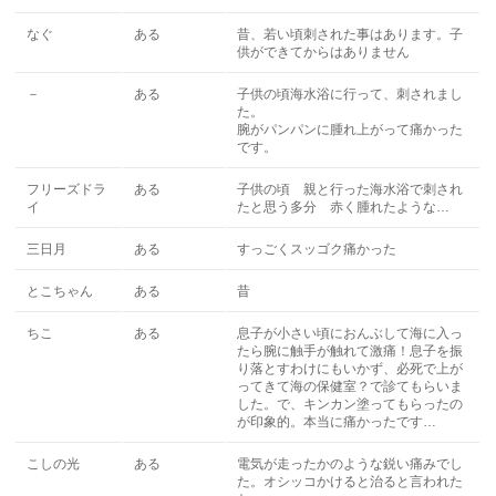
なぐ
ある
昔、若い頃刺された事はあります。子
供ができてからはありません
－
ある
子供の頃海水浴に行って、刺されまし
た。
腕がパンパンに腫れ上がって痛かった
です。
フリーズドラ
ある
子供の頃 親と行った海水浴で刺され
イ
たと思う多分 赤く腫れたような…
三日月
ある
すっごくスッゴク痛かった
とこちゃん
ある
昔
ちこ
ある
息子が小さい頃におんぶして海に入っ
たら腕に触手が触れて激痛！息子を振
り落とすわけにもいかず、必死で上が
ってきて海の保健室？で診てもらいま
した。で、キンカン塗ってもらったの
が印象的。本当に痛かったです…
こしの光
ある
電気が走ったかのような鋭い痛みでし
た。オシッコかけると治ると言われた