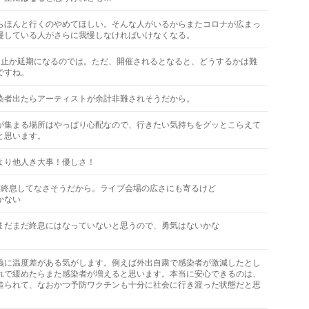
らほんと行くのやめてほしい。そんな人がいるからまたコロナが広まっ
慢している人がさらに我慢しなければいけなくなる。
中止か延期になるのでは。ただ、開催されるとなると、どうするかは難
ですね。
染者出たらアーティストが余計非難されそうだから。
が集まる場所はやっぱり心配なので、行きたい気持ちをグッとこらえて
と思います。
より他人き大事！優しさ！
だ終息してなさそうだから。ライブ会場の広さにも寄るけど
かない
まだまだ終息にはなっていないと思うので、勇気はないかな
義に温度差がある気がします。例えば外出自粛で感染者が激減したとし
れで緩めたらまた感染者が増えると思います。本当に安心できるのは、
造られて、なおかつ予防ワクチンも十分に社会に行き渡った状態だと思