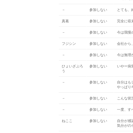
－
参加しない
とても、
真葛
参加しない
完全に収
－
参加しない
今は我慢
フジシン
参加しない
会社から
－
参加しない
今は無理
ひょいざぶろ
参加しない
いやー病
う
－
参加しない
自分はも
やっぱり
－
参加しない
こんな状
－
参加しない
一度、す
ねここ
参加しない
自分が感
気分がの