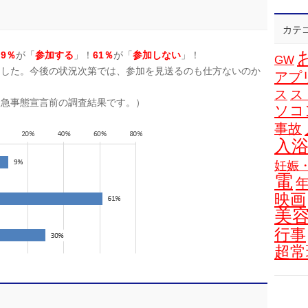
カテ
、
9％
が「
参加する
」！
61％
が「
参加しない
」！
GW
ました。
今後の状況次第では、参加を見送るのも仕方ないのか
アプ
ス
ス
への緊急事態宣言前の調査結果です。）
ソコ
事故
入
妊娠
電
映画
美
行事
超常