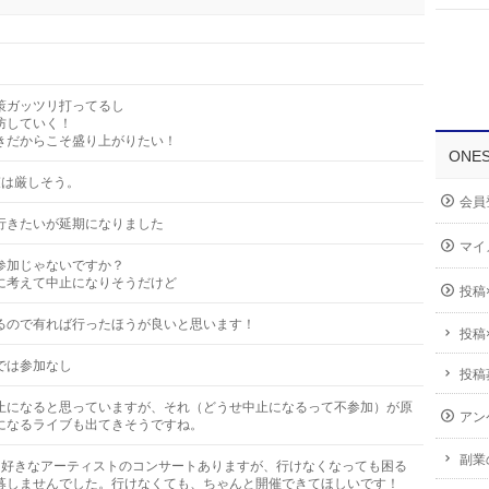
策ガッツリ打ってるし
防していく！
きだからこそ盛り上がりたい！
ONE
束は厳しそう。
会員
行きたいが延期になりました
マイ
参加じゃないですか？
に考えて中止になりそうだけど
投稿
るので有れば行ったほうが良いと思います！
投稿
では参加なし
投稿
止になると思っていますが、それ（どうせ中止になるって不参加）が原
アン
になるライブも出てきそうですね。
副業
に好きなアーティストのコンサートありますが、行けなくなっても困る
募しませんでした。行けなくても、ちゃんと開催できてほしいです！