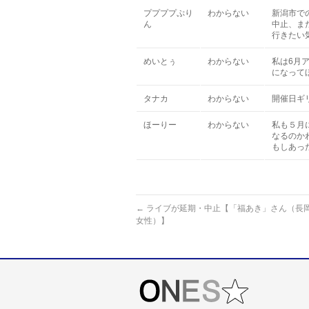
ププププぷり
わからない
新潟市で
ん
中止、ま
行きたい
めいとぅ
わからない
私は6月
になって
タナカ
わからない
開催日ギ
ほーりー
わからない
私も５月
なるのか
もしあっ
←
ライブが延期・中止【「福あき」さん（長岡
女性）】