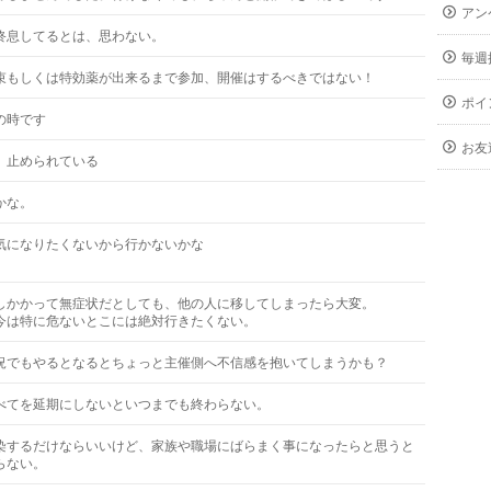
アン
終息してるとは、思わない。
毎週
束もしくは特効薬が出来るまで参加、開催はするべきではない！
ポイ
の時です
お友
、止められている
かな。
気になりたくないから行かないかな
しかかって無症状だとしても、他の人に移してしまったら大変。
今は特に危ないとこには絶対行きたくない。
況でもやるとなるとちょっと主催側へ不信感を抱いてしまうかも？
べてを延期にしないといつまでも終わらない。
染するだけならいいけど、家族や職場にばらまく事になったらと思うと
らない。