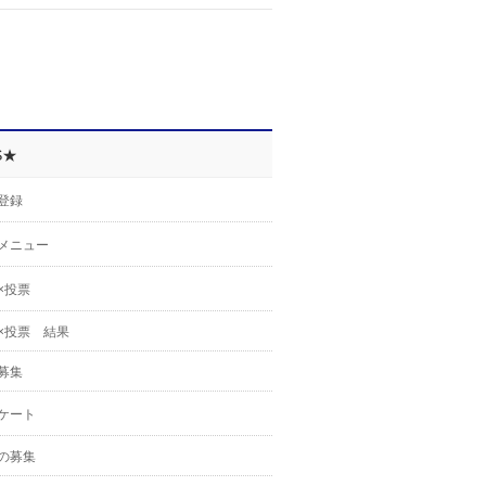
S★
登録
メニュー
×投票
×投票 結果
募集
ケート
の募集