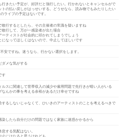
も行きたい予定が、好評だと強行したい。行かれないとキャンセルがで
ットの払い戻しがはっせいする。どうせなら、読み物でもみたりしたい
月のライブの予定はないです。
で敢行するとしたら、その主催者の常識を疑いますね
で敢行して、万が一感染者が出た場合
アーティストが社会的に叩かれてしまうでしょう
とになってほしくはないので、中止してほしいです
だ不安ですね。迷うなら、行かない選択をします。
だダメな気がする
です
ィルスに関連して世帯収入の減少や雇用問題で先行きが暗い人がいる
ブなんかの事を考える余裕があるだけ幸せですね
染するしないじゃなくて、ひいきのアーティストのことを考えるべきで
感染したら自分だけの問題ではなく家族に迷惑かかるから
終息する気配はない。
中止にはなると思うけれども…