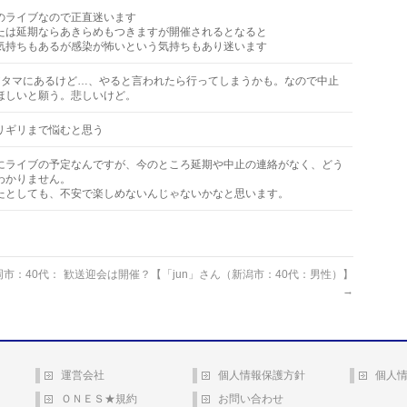
のライブなので正直迷います
たは延期ならあきらめもつきますが開催されるとなると
気持ちもあるが感染が怖いという気持ちもあり迷います
アタマにあるけど…、やると言われたら行ってしまうかも。なので中止
ほしいと願う。悲しいけど。
リギリまで悩むと思う
にライブの予定なんですが、今のところ延期や中止の連絡がなく、どう
わかりません。
たとしても、不安で楽しめないんじゃないかなと思います。
市：40代：
歓送迎会は開催？【「jun」さん（新潟市：40代：男性）】
→
運営会社
個人情報保護方針
個人
ＯＮＥＳ★規約
お問い合わせ