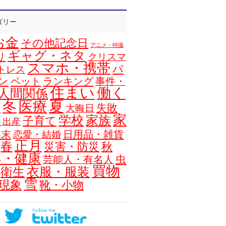
ゴリー
お金
その他記念日
アニメ・特撮
ギャグ・ネタ
リ
クリスマ
スマホ・携帯
パ
トレス
ン
ペット
ランキング
事件・
住まい
働く
人間関係
夏
冬
医療
浴
失敗
大晦日
家
学校
家族
子育て
・出産
年末
日用品・雑貨
恋愛・結婚
正月
春
災害・防災
秋
容・健康
虫
芸能人・有名人
買物
衣服・服装
衛生
雪
現象
靴・小物