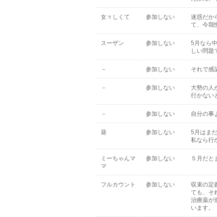
女々しくて
参加しない
迷惑だか
て、今我
スーザン
参加しない
5月なら
しい問題
－
参加しない
それで感
－
参加しない
大勢の人
行かない
－
参加しない
自分の事
葵
参加しない
5月はま
私なら行
ミーちゃんマ
参加しない
５月だと
マ
フルカウント
参加しない
収束の定
ても、そ
治療薬が
います。