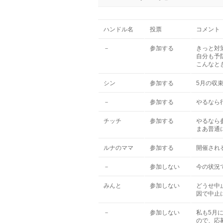
ハンドル名
投票
コメント
－
参加する
きっと対
自分も予
こんなと
シン
参加する
5月の収
－
参加する
やるなら
チッチ
参加する
やるなら
まあ普通
ルナのママ
参加する
開催され
－
参加しない
今の状況
みんと
参加しない
どうせ中
因で中止
－
参加しない
私も5月
ので、応