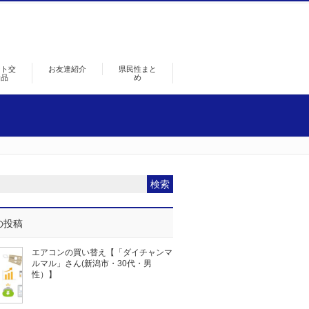
ント交
お友達紹介
県民性まと
景品
め
の投稿
エアコンの買い替え【「ダイチャンマ
ルマル」さん(新潟市・30代・男
性）】