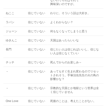
ないのでそれはそれで
興味深いのですが。
ねここ
信じていない
わりに、そういう話は大好き。
ラパン
信じていない
よくわからない？
ジェーン
信じていない
何もなくなってしまうと思う
ゆきんこ
信じていない
天国はあったらいいな
長門
信じていない
信じたい人は信じればいいし、信じな
い人は信じなくていい
チッチ
信じていない
死んでからのお楽しみ～
－
信じていない
あってもすぐ生まれ変わるのでリセッ
トされそう。手塚治虫先生の火の鳥の
影響かな？
－
信じていない
宗教的な天国とか地獄という世界は全
く信じていません
One Love
信じていない
死後のことは、考えたことがない。