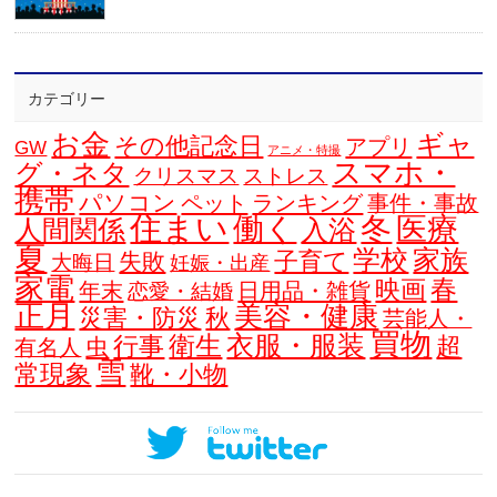
カテゴリー
お金
ギャ
その他記念日
アプリ
GW
アニメ・特撮
スマホ・
グ・ネタ
クリスマス
ストレス
携帯
パソコン
ペット
ランキング
事件・事故
住まい
働く
冬
医療
人間関係
入浴
夏
学校
家族
子育て
失敗
大晦日
妊娠・出産
家電
春
映画
年末
日用品・雑貨
恋愛・結婚
正月
美容・健康
災害・防災
秋
芸能人・
買物
衣服・服装
衛生
行事
超
虫
有名人
雪
常現象
靴・小物