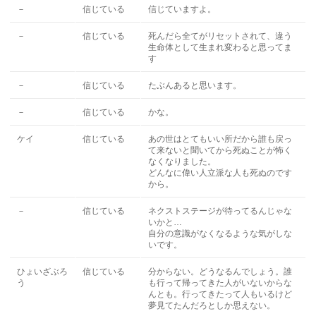
－
信じている
信じていますよ。
－
信じている
死んだら全てがリセットされて、違う
生命体として生まれ変わると思ってま
す
－
信じている
たぶんあると思います。
－
信じている
かな。
ケイ
信じている
あの世はとてもいい所だから誰も戻っ
て来ないと聞いてから死ぬことが怖く
なくなりました。
どんなに偉い人立派な人も死ぬのです
から。
－
信じている
ネクストステージが待ってるんじゃな
いかと…
自分の意識がなくなるような気がしな
いです。
ひょいざぶろ
信じている
分からない。どうなるんでしょう。誰
う
も行って帰ってきた人がいないからな
んとも。行ってきたって人もいるけど
夢見てたんだろとしか思えない。