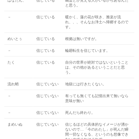
はなたん、
信じている
幽霊とか見える人がいるからあるんだ
と思う。
－
信じている
暖かく、蓮の花が咲き、雅楽が流
れ、、、そんなお浄土へ帰郷するので
す。
めいとぅ
信じている
根拠は無いですが。
－
信じている
輪廻転生を信じています。
たく
信じている
自分の世界が絶対ではないということ
は、その他があるということだと思
う。
流れ蛸
信じていない
地獄には行きたくない。
－
信じていない
有っても無くても記憶出来て無いなら
意味が無い
－
信じていない
死んだら終わり。
まめいぬ
信じていない
信じるほどの具体的なイメージが湧か
ないので…「今のわたし」が死んだ瞬
間一切なくなる、というのも想像でき