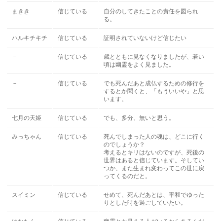
まきき
信じている
自分のしてきたことの責任を図られ
る。
ハルキチキチ
信じている
証明されていないけど信じたい
－
信じている
歳とともに見なくなりましたが、若い
頃は幽霊をよく見ました。
－
信じている
でも死んだあと成仏するための修行を
するとか聞くと、「もういいや」と思
います。
七月の天姫
信じている
でも、多分、無いと思う。
みっちゃん
信じている
死んでしまった人の魂は、どこに行く
のでしょうか？
考えるとキリはないのですが、死後の
世界はあると信じています。そしてい
つか、また生まれ変わってこの世に戻
ってくるのだと。
スイミン
信じている
せめて、死んだあとは、平和でゆった
りとした時を過ごしていたい。