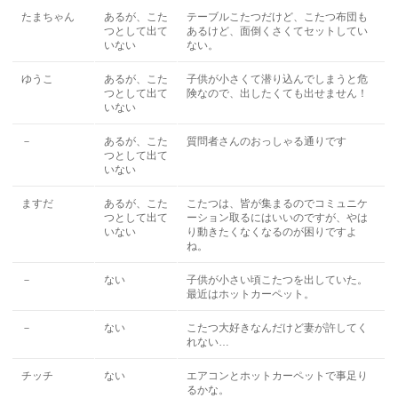
たまちゃん
あるが、こた
テーブルこたつだけど、こたつ布団も
つとして出て
あるけど、面倒くさくてセットしてい
いない
ない。
ゆうこ
あるが、こた
子供が小さくて潜り込んでしまうと危
つとして出て
険なので、出したくても出せません！
いない
－
あるが、こた
質問者さんのおっしゃる通りです
つとして出て
いない
ますだ
あるが、こた
こたつは、皆が集まるのでコミュニケ
つとして出て
ーション取るにはいいのですが、やは
いない
り動きたくなくなるのが困りですよ
ね。
－
ない
子供が小さい頃こたつを出していた。
最近はホットカーペット。
－
ない
こたつ大好きなんだけど妻が許してく
れない…
チッチ
ない
エアコンとホットカーペットで事足り
るかな。