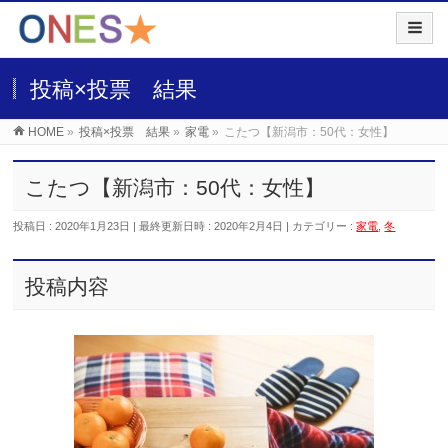
投稿×投票 結果
HOME
»
投稿×投票 結果
»
家電
»
こたつ【新潟市：50代：女性】
こたつ【新潟市：50代：女性】
投稿日 : 2020年1月23日
最終更新日時 : 2020年2月4日
カテゴリー :
家電
,
冬
投稿内容