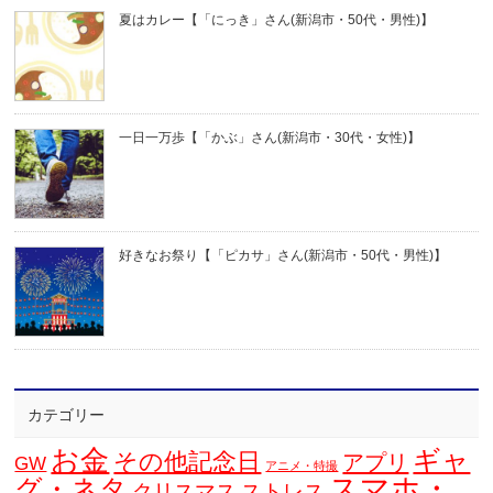
夏はカレー【「にっき」さん(新潟市・50代・男性)】
一日一万歩【「かぶ」さん(新潟市・30代・女性)】
好きなお祭り【「ピカサ」さん(新潟市・50代・男性)】
カテゴリー
お金
ギャ
その他記念日
アプリ
GW
アニメ・特撮
スマホ・
グ・ネタ
クリスマス
ストレス