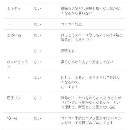
ミキティ
ない
掃除も大変だし部屋も狭くなし動かな
くなるから要らない
－
ない
ゴロゴロ防止
まめいぬ
ない
けっこうスペース取っちゃうので&熱と
湿気がこもるので…
－
ない
床暖です。
ひょいざぶろ
ない
臭くなるからあまり好きじゃない
う
－
ない
同じく あると ダラダラして動けな
くなるので。
ないです！
恋(れん)
ない
義母が「こたつを置くと おとうさんが
リビングから動かなくなるから」とい
う理由で、断固として置かない(笑)
٩(•̤̀ᵕ•̤́๑)
ない
ゴロゴロ予防にコタツ置かずに3Dマシ
ンを置いて毎日ブルブルしてます