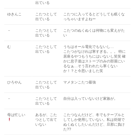
出ている
ゆきんこ
こたつとして
こたつに入ってるとどうしても眠くな
出ている
っちゃいますよねー
－
こたつとして
こたつのぬくぬくは何物にも変えがた
出ている
い
む
こたつとして
うちはオール電化でもないし…
出ている
こたつがなければ寒すぎる。。。 特に
居座るやつもうちにはいないし笑笑 確
かに息子達はストーブのみの部屋にい
るなぁ…そう言われたら寒くない
か！？と今思いました笑
ひろやん
こたつとして
マメタンこたつ最強
出ている
－
こたつとして
自分は入っていないけど家族が。
出ている
母は忙しい
あるが、こた
こたつなんだけど、冬でもテーブルと
つとして出て
してしか使用していない。私は炬燵で
いない
ぬくぬくしたいんだけど、旦那に負け
た??