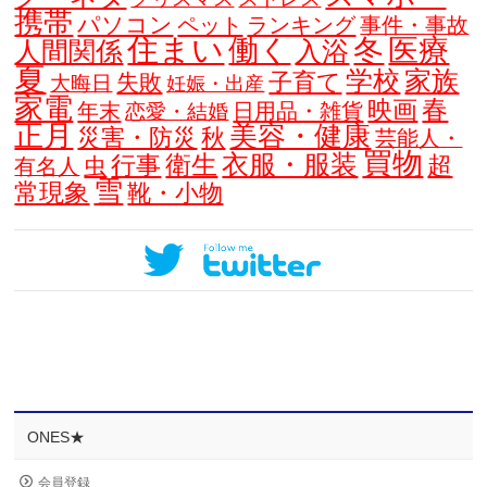
携帯
パソコン
ペット
ランキング
事件・事故
住まい
働く
冬
医療
人間関係
入浴
夏
学校
家族
子育て
失敗
大晦日
妊娠・出産
家電
春
映画
年末
日用品・雑貨
恋愛・結婚
正月
美容・健康
災害・防災
秋
芸能人・
買物
衣服・服装
衛生
行事
超
虫
有名人
雪
常現象
靴・小物
ONES★
会員登録