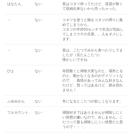
はなたん、
ない
昔はコタツ持ってたけど、賃貸が狭く
て収納出来ないから売っちゃった。
－
ない
コタツを使うと物をコタツの周りに集
めてしまうから。
コタツの半径50センチで生活が完結し
てしまうウチの旦那。。人をダメにし
ます。
－
ない
昔は、こたつでみかん食べたりしてま
したが（豆たんこたつ）
懐かしいですね
ぴよ
ない
布団敷くと掃除大変なのと、場所とる
のと、動かなくなるのがデメリットな
ので、、風情があってみんな好きなん
だけど、買ってはあるけど、踏み切れ
ません！
ふゆみかん
ない
冬になるとこたつが欲しくなります。
フルカウント
ない
掃除好きではありませんが掃除しにく
い状態が嫌いなので、出しません。こ
たつって最も掃除しにくい状態だと思
うので・・・。