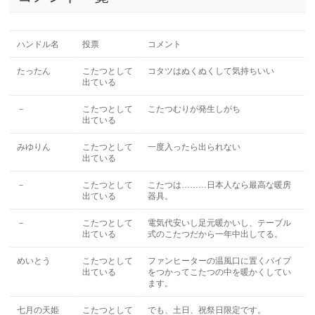
ハンドル名
投票
コメント
たったん
こたつとして
コタツはぬくぬくして気持ちいい
出ている
－
こたつとして
こたつむりが発生しがち
出ている
みゆりん
こたつとして
一度入ったら出られない
出ている
－
こたつとして
こたつは………日本人なら最高な暖房
出ている
器具。
－
こたつとして
電気代安いし足元暖かいし、テーブル
出ている
式のこたつだから一年中出してる。
めいとう
こたつとして
ファンヒーターの温風口に置くパイプ
出ている
をつかってこたつの中を暖かくしてい
ます。
七月の天姫
こたつとして
でも、土日、祝祭日限定です。