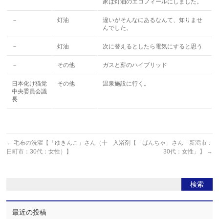
家は灯油のエコフィールにしました。
－
灯油
違いがそんなにあるなんて、知りませ
んでした。
－
灯油
次に替えるとしたら電気にすると思う
－
その他
ガスと薪のハイブリッド
日本化け猫党
その他
温泉施設に行く。
中央委員会議
長
←
毛布の洗濯【「ゆきんこ」さん（十
入浴剤【「ばんちゃ」さん「新潟市：
日町市：30代：女性）】
30代：女性」】
→
最近の投稿