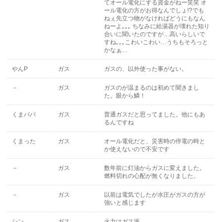
てオール電化にする資金がねー笑笑 オ
ール電化の方がお得なんでしょ!?でも
ねぇ先立つ物がなければどうにもなん
ねーよ｡｡｡ ちなみに給湯器が壊れた知り
合いに聞いたのですが…高いらしいで
すね｡｡｡こわいこわい…うちもそろっと
かなぁ…
やんP
ガス
ガスの、以外使った事がない。
－
ガス
ガスのが温まるのは初めて聞きまし
た。眼から鱗！
くまパパ
ガス
普通ガスだと思ってました。他にもあ
るんですね
くまった
ガス
オール電化だと、災害時の停電の時と
か使えないので不安です
－
ガス
数年前に灯油からガスに変えました。
燃料切れの心配が無くなりました。
－
ガス
以前は電気でしたが水圧がガスの方が
強いと感じます
シン
ガス
火力はガス派