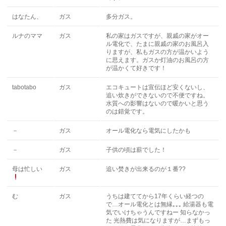
はなたん、
ガス
多分ガス。
ルナのママ
ガス
私の家はガスですが、親戚の家がオー
ル電化で、たまに親戚の家のお風呂入
りますが、私もガスの方が温かいよう
に思えます。ガスか灯油のお風呂の方
が温かくて好きです！
tabotabo
ガス
エコキュートは宣伝ほど安くないし、
追い炊きができないので不便ですね。
水質への影響はないので暖かいと思う
のは錯覚です。
－
ガス
オール電化なら電気にしたかも
－
ガス
子供の頃は薪でした！
母は忙しい
ガス
追い焚きが出来るのが１番??
む
ガス
うちは建ててから17年くらい経つの
で…オール電化とは無縁｡｡｡ 給湯器も電
気でいけちゃうんですねー 知らなかっ
た 光熱費は気になりますが…まずもっ