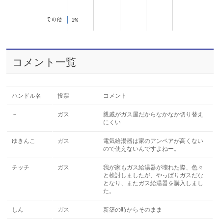
コメント一覧
ハンドル名
投票
コメント
－
ガス
親戚がガス屋だからなかなか切り替え
にくい
ゆきんこ
ガス
電気給湯器は家のアンペアが高くない
ので使えないんですよねー。
チッチ
ガス
我が家もガス給湯器が壊れた際、色々
と検討しましたが、やっぱりガスだな
となり、またガス給湯器を購入しまし
た。
しん
ガス
新築の時からそのまま