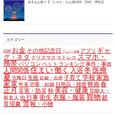
好きなお祭り【「ピカサ」さん(新潟市・50代・男性)】
カテゴリー
お金
ギャ
その他記念日
アプリ
GW
アニメ・特撮
スマホ・
グ・ネタ
クリスマス
ストレス
携帯
パソコン
ペット
ランキング
事件・事故
住まい
働く
冬
医療
人間関係
入浴
夏
学校
家族
子育て
失敗
大晦日
妊娠・出産
家電
春
映画
年末
日用品・雑貨
恋愛・結婚
正月
美容・健康
災害・防災
秋
芸能人・
買物
衣服・服装
衛生
行事
超
虫
有名人
雪
常現象
靴・小物