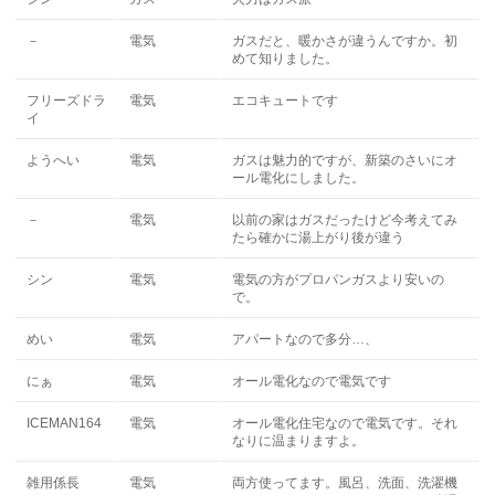
－
電気
ガスだと、暖かさが違うんですか。初
めて知りました。
フリーズドラ
電気
エコキュートです
イ
ようへい
電気
ガスは魅力的ですが、新築のさいにオ
ール電化にしました。
－
電気
以前の家はガスだったけど今考えてみ
たら確かに湯上がり後が違う
シン
電気
電気の方がプロパンガスより安いの
で。
めい
電気
アパートなので多分…、
にぁ
電気
オール電化なので電気です
ICEMAN164
電気
オール電化住宅なので電気です。それ
なりに温まりますよ。
雑用係長
電気
両方使ってます。風呂、洗面、洗濯機