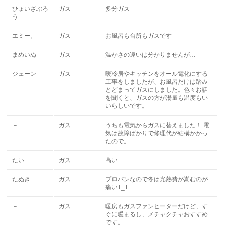
ひょいざぶろ
ガス
多分ガス
う
エミー。
ガス
お風呂も台所もガスです
まめいぬ
ガス
温かさの違いは分かりませんが…
ジェーン
ガス
暖冷房やキッチンをオール電化にする
工事をしましたが、お風呂だけは踏み
とどまってガスにしました。色々お話
を聞くと、ガスの方が湯量も温度もい
いらしいです。
－
ガス
うちも電気からガスに替えました！ 電
気は故障ばかりで修理代が結構かかっ
たので。
たい
ガス
高い
たぬき
ガス
プロパンなので冬は光熱費が嵩むのが
痛いT_T
－
ガス
暖房もガスファンヒーターだけど、す
ぐに暖まるし、メチャクチャおすすめ
です。