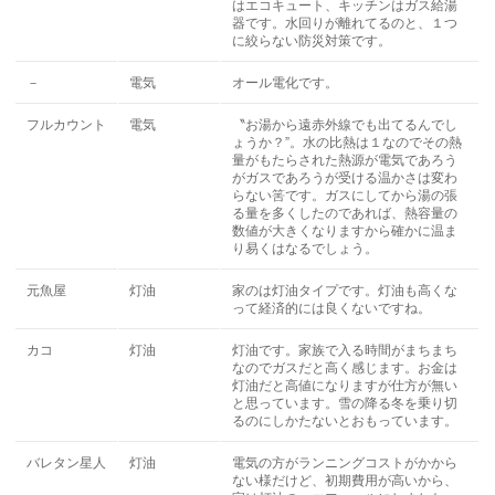
はエコキュート、キッチンはガス給湯
器です。水回りが離れてるのと、１つ
に絞らない防災対策です。
－
電気
オール電化です。
フルカウント
電気
〝お湯から遠赤外線でも出てるんでし
ょうか？”。水の比熱は１なのでその熱
量がもたらされた熱源が電気であろう
がガスであろうが受ける温かさは変わ
らない筈です。ガスにしてから湯の張
る量を多くしたのであれば、熱容量の
数値が大きくなりますから確かに温ま
り易くはなるでしょう。
元魚屋
灯油
家のは灯油タイプです。灯油も高くな
って経済的には良くないですね。
カコ
灯油
灯油です。家族で入る時間がまちまち
なのでガスだと高く感じます。お金は
灯油だと高値になりますが仕方が無い
と思っています。雪の降る冬を乗り切
るのにしかたないとおもっています。
バレタン星人
灯油
電気の方がランニングコストがかから
ない様だけど、初期費用が高いから、