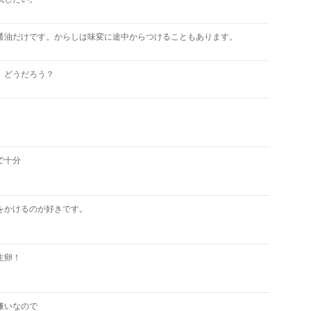
醤油だけです。からしは味変に途中からつけることもあります。
、どうだろう？
番
で十分
をかけるのが好きです。
生卵！
嫌いなので