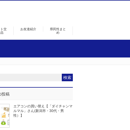
ント交
お友達紹介
県民性まと
景品
め
の投稿
エアコンの買い替え【「ダイチャンマ
ルマル」さん(新潟市・30代・男
性）】