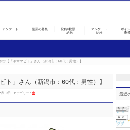
アンケート
副業の募集
投稿×投票
アンケート
ポイ
結果
結果
換
さび【「キママビト」さん（新潟市：60代：男性）】
ビト」さん（新潟市：60代：男性）】
2月10日
カテゴリー :
食
最近