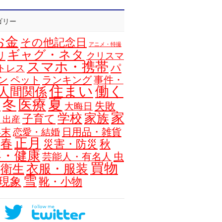
ゴリー
お金
その他記念日
アニメ・特撮
ギャグ・ネタ
リ
クリスマ
スマホ・携帯
パ
トレス
ン
ペット
ランキング
事件・
住まい
働く
人間関係
夏
冬
医療
浴
失敗
大晦日
家
学校
家族
子育て
・出産
年末
日用品・雑貨
恋愛・結婚
正月
春
災害・防災
秋
容・健康
虫
芸能人・有名人
買物
衣服・服装
衛生
雪
現象
靴・小物