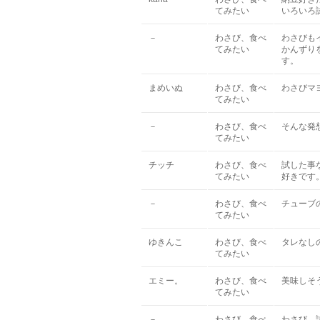
てみたい
いろいろ
－
わさび、食べ
わさびも
てみたい
かんずり
す。
まめいぬ
わさび、食べ
わさびマ
てみたい
－
わさび、食べ
そんな発
てみたい
チッチ
わさび、食べ
試した事
てみたい
好きです
－
わさび、食べ
チューブ
てみたい
ゆきんこ
わさび、食べ
タレなし
てみたい
エミー。
わさび、食べ
美味しそ
てみたい
－
わさび、食べ
わさび…