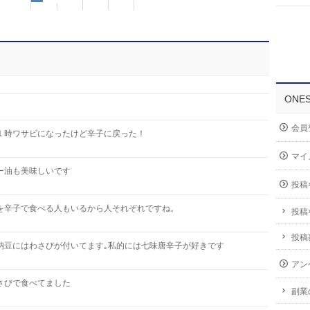
ONE
会員
１時ワサビになったけど辛子に戻った！
マイ
ー油も美味しいです
投稿
を辛子で食べる人もいるから人それぞれですね。
投稿
投稿
納豆にはわさびが付いてます｡私的には七味唐辛子が好きです
アン
さびで食べてました
副業