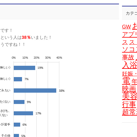
カテ
GW
うです！
アプ
」という人は
38％
いました！
ス
ス
そうですね！！
ソコ
事故
入
妊娠
電
映画
美
行事
超常