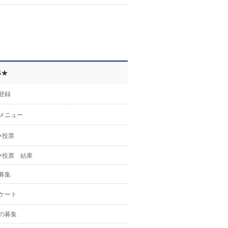
S★
登録
メニュー
×投票
×投票 結果
募集
ケート
の募集