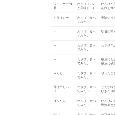
ウインナーの
わさび（の方
わさびが
君
が美味しい）
あれを食
くりぼぉー
わさび、食べ
美味いっ
てみたい
－
わさび、食べ
明日の朝
てみたい
－
わさび、食べ
わさび？
てみたい
－
わさび、食べ
納豆にわ
てみたい
納豆に砂
みんと
わさび、食べ
やったこ
てみたい
母は忙しい
わさび、食べ
どんな味
てみたい
ひきわり
はなたん、
わさび、食べ
わさびの
てみたい
野沢菜と
kana
わさび、食べ
納豆好き