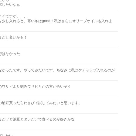
試したいなぁ
イイですが、、、
を少し入れると、寒い冬はgood！私はさらにオリーブオイルも入れま
ヨだと良いかも！
想はなかった
なかったです。やってみたいです。ちなみに私はケチャップ入れるのが
。
のワサビより刻みワサビとかの方が合いそう
の納豆買ったらわさびで試してみたいと思います。
うだけど納豆とタレだけで食べるのが好きかな
試したい。