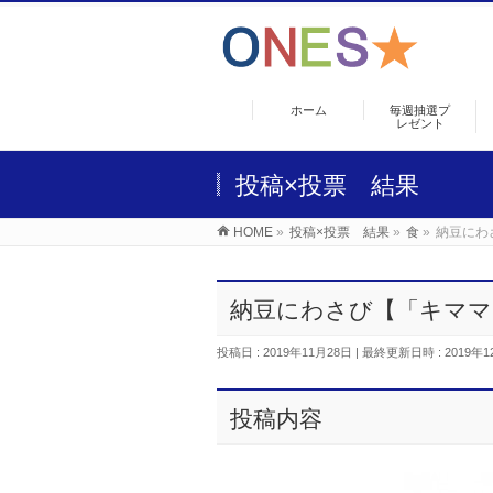
ホーム
毎週抽選プ
レゼント
投稿×投票 結果
HOME
»
投稿×投票 結果
»
食
»
納豆にわ
納豆にわさび【「キママ
投稿日 : 2019年11月28日
最終更新日時 : 2019年1
投稿内容