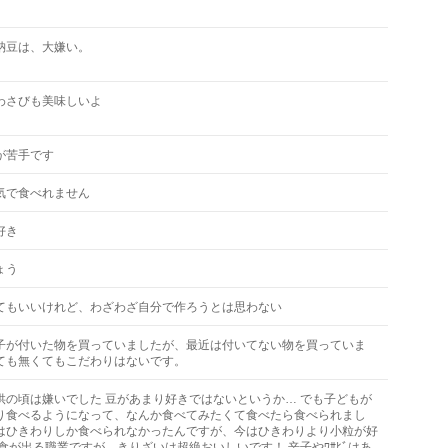
納豆は、大嫌い。
わさびも美味しいよ
が苦手です
気で食べれません
好き
ょう
てもいいけれど、わざわざ自分で作ろうとは思わない
子が付いた物を買っていましたが、最近は付いてない物を買っていま
ても無くてもこだわりはないです。
供の頃は嫌いでした 豆があまり好きではないというか… でも子どもが
り食べるようになって、なんか食べてみたくて食べたら食べられまし
はひきわりしか食べられなかったんですが、今はひきわりより小粒が好
給食が出る職業ですが、きりざいは超絶おいしいです！ 辛子やﾜｻﾋﾞはあ