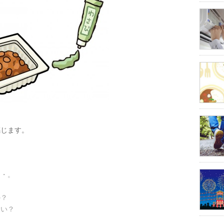
感じます。
・・。
か？
しい？