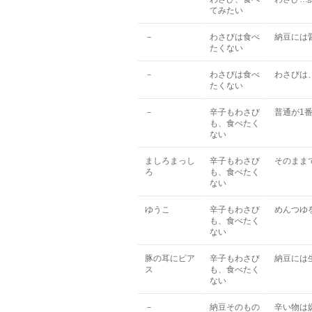
てみたい
－
わさびは食べ
納豆には
たくない
－
わさびは食べ
わさびは
たくない
－
辛子もわさび
普通が1
も、食べたく
ない
ましろまっし
辛子もわさび
そのまま
ろ
も、食べたく
ない
ゆうこ
辛子もわさび
めんつゆ
も、食べたく
ない
豚の耳にピア
辛子もわさび
納豆には
ス
も、食べたく
ない
－
納豆そのもの
辛い物は