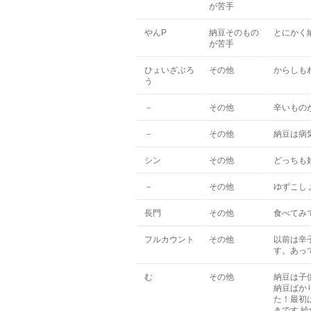
が苦手
やんP
納豆そのもの
とにかく
が苦手
ひょいざぶろ
その他
からしも
う
－
その他
辛いもの
－
その他
納豆は病
シン
その他
どっちも
－
その他
ゆずこし
長門
その他
食べてみ
フルカウント
その他
以前は辛
す。あっ
む
その他
納豆は子
納豆ばか
た！最初
きです 