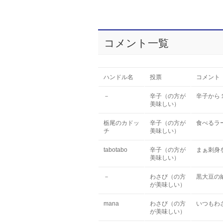
コメント一覧
ハンドル名
投票
コメント
－
辛子（の方が
辛子から
美味しい）
栃尾のカドッ
辛子（の方が
食べるラ
チ
美味しい）
tabotabo
辛子（の方が
まぁ刺身
美味しい）
－
わさび（の方
黒大豆の
が美味しい）
mana
わさび（の方
いつもわ
が美味しい）