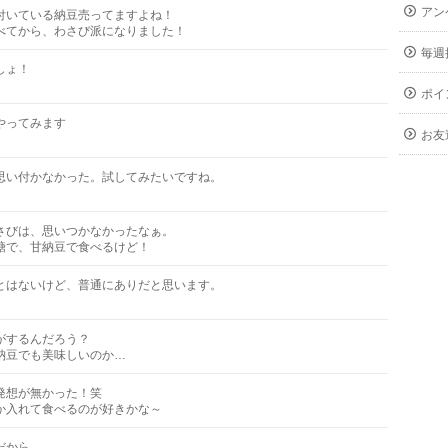
アン
付いている納豆売ってますよね！
べてから、わさび派になりました！
毎週
しょ！
ポイ
やってみます
お友
思い付かなかった。試してみたいですね。
さびは、思いつかなかったなぁ。
糖で、甘納豆で食べるけど！
とはないけど、普通にありだと思います。
がするんだろう？
納豆でも美味しいのか…
発想が無かった！笑
か入れて食べるのが好きかな～
だから