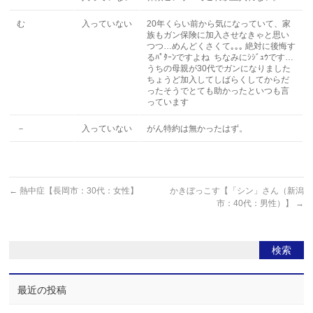
む
入っていない
20年くらい前から気になっていて、家
族もガン保険に加入させなきゃと思い
つつ…めんどくさくて｡｡｡ 絶対に後悔す
るﾊﾟﾀｰﾝですよね ちなみにｼｼﾞｭｳです…
うちの母親が30代でガンになりました
ちょうど加入してしばらくしてからだ
ったそうでとても助かったといつも言
っています
－
入っていない
がん特約は無かったはず。
←
熱中症【長岡市：30代：女性】
かきぼっこす【「シン」さん（新潟
市：40代：男性）】
→
最近の投稿