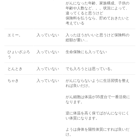
がんになった年齢、家族構成、子供の
年齢や人数など、。。状況によって、
違ってくると思うけど
保険料を払うなら、貯めておきたいと
考えている
エミー。
入っていない
入ったほうがいいと思うけど保険料の
総額が重い…
ひょいざぶろ
入っていない
生命保険にも入ってない
う
とんとき
入っていない
でも入ろうとは思っている。
ちゃき
入っていない
がんにならないように生活習慣を整え
れば良いだけ。
がん細胞は体温が35度台で一番活発に
なります。
逆に体温を高く保てばがんになりにく
い体質になります。
ようは身体を陽性体質にすれば良いだ
け。