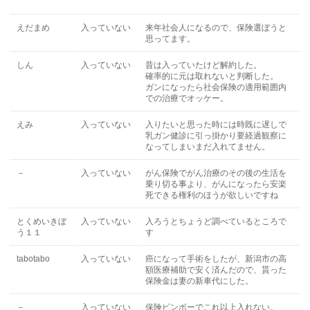
えだまめ
入っていない
来年社会人になるので、保険選ぼうと
思ってます。
しん
入っていない
昔は入っていたけど解約した。
確率的に元は取れないと判断した。
ガンになったら社会保険の適用範囲内
での治療でオッケー。
えみ
入っていない
入りたいと思った時には時既に遅しで
乳ガン健診に引っ掛かり要経過観察に
なってしまいまだ入れてません。
－
入っていない
がん保険でがん治療のその後の生活を
乗り切る事より、がんになったら安楽
死できる権利のほうが欲しいですね
とくめいきぼ
入っていない
入ろうとちょうど調べているところで
う１１
す
tabotabo
入っていない
癌になって手術をしたが、新潟市の高
額医療補助で安く済んだので、貰った
保険金は妻の新車代にした。
－
入っていない
保険ビンボーでこれ以上入れない。