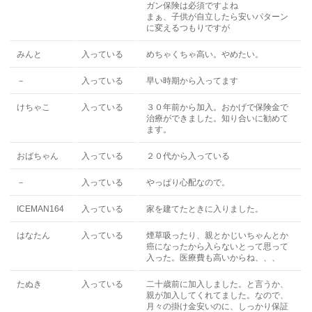
ガン保険は必須ですよね
まぁ、子供が自立したら安いパターン
に変えるつもりですが
みんと
入っている
めちゃくちゃ高い。やめたい。
－
入っている
早い時期から入ってます
けちゃこ
入っている
３０年前から加入。おかげで保険金で
治療ができました。知り合いに勧めて
ます。
おばちゃん
入っている
２０代から入っている
－
入っている
やっぱり心配なので。
ICEMAN164
入っている
家を建てたときに入りました。
はなたん
入っている
煙草吸ったり、親とかじいちゃんとか
癌になったから入らないとって思って
入った。医療費も高いからね、、、
たぬき
入っている
二十歳前に加入しました。と言うか、
親が加入してくれてました。なので、
月々の掛け金安いのに、しっかり保証