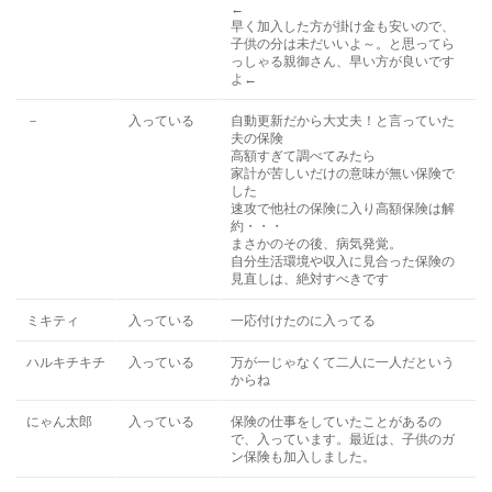
←
早く加入した方が掛け金も安いので、
子供の分は未だいいよ～。と思ってら
っしゃる親御さん、早い方が良いです
よ←
－
入っている
自動更新だから大丈夫！と言っていた
夫の保険
高額すぎて調べてみたら
家計が苦しいだけの意味が無い保険で
した
速攻で他社の保険に入り高額保険は解
約・・・
まさかのその後、病気発覚。
自分生活環境や収入に見合った保険の
見直しは、絶対すべきです
ミキティ
入っている
一応付けたのに入ってる
ハルキチキチ
入っている
万が一じゃなくて二人に一人だという
からね
にゃん太郎
入っている
保険の仕事をしていたことがあるの
で、入っています。最近は、子供のガ
ン保険も加入しました。