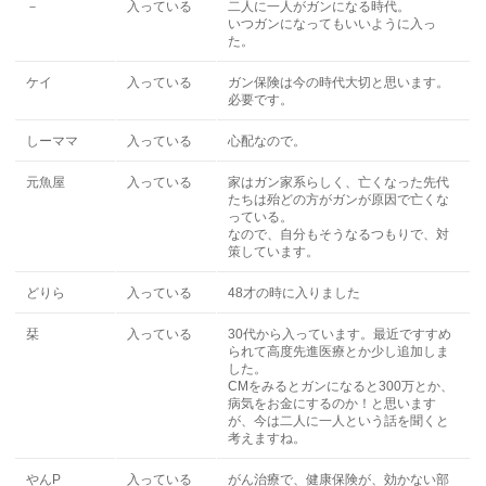
－
入っている
二人に一人がガンになる時代。
いつガンになってもいいように入っ
た。
ケイ
入っている
ガン保険は今の時代大切と思います。
必要です。
しーママ
入っている
心配なので。
元魚屋
入っている
家はガン家系らしく、亡くなった先代
たちは殆どの方がガンが原因で亡くな
っている。
なので、自分もそうなるつもりで、対
策しています。
どりら
入っている
48才の時に入りました
栞
入っている
30代から入っています。最近ですすめ
られて高度先進医療とか少し追加しま
した。
CMをみるとガンになると300万とか、
病気をお金にするのか！と思います
が、今は二人に一人という話を聞くと
考えますね。
やんP
入っている
がん治療で、健康保険が、効かない部