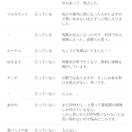
分もあって、加入した。
フルカウント
入っている
知人や身内に癌になった人がいますの
で思い出せないほどずっと前に入りま
した。
－
入っている
両親ががんになったので、33才でがん
保険に入った。必要だと思う。
ルーチェ
入っている
ちょうど先週はいりました！！
ゆきまろ
入っていない
同級生が癌で亡くなり、真剣に保険を
検討しています。
チッチ
入っていない
心配ではありますが、そこにお金を割
ける収入がない。辛いです。
－
入っていない
たぶん。。
あやの
入っていない
まだ20代だし…と思って最低限の保険
しか付けていません。
しかし若いから100%癌にならないとは
言い切れないので悩みどころです。
肩パッドの女
入っていない
入らない。