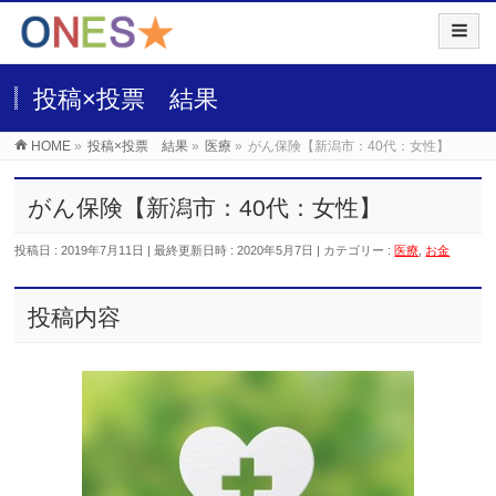
投稿×投票 結果
HOME
»
投稿×投票 結果
»
医療
»
がん保険【新潟市：40代：女性】
がん保険【新潟市：40代：女性】
投稿日 : 2019年7月11日
最終更新日時 : 2020年5月7日
カテゴリー :
医療
,
お金
投稿内容