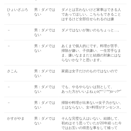
ひょいざぶろ
男：ダメでは
ダメとは言わないけど家事はできる人
う
ない
であってほしい。こちらもできること
はするけど全部任せられるのは嫌
－
男：ダメでは
ダメではないが無いのもちょっと…。
ない
－
男：ダメでは
あくまで個人的にです。料理が苦手、
ない
掃除が嫌い、子供嫌い、一生苦手なま
ま、嫌いなままだと結婚の対象にはな
らないかな？と思います。
さこん
男：ダメでは
家庭は女子だけのものではないので
ない
－
男：ダメでは
でも、やるやらないは別として、
ない
あった方がいいよねぇo(*^▽^*)o~♪?*ﾟ
－
男：ダメでは
掃除や料理が出来ない=女子力がない、
ない
とはならない。女=料理がナンセンス。
かすがやま
男：ダメでは
そんな完璧な人はいない。結婚して、
ない
初めはそう思っていたが20年経った今
ではお互いの得意な事をして補って