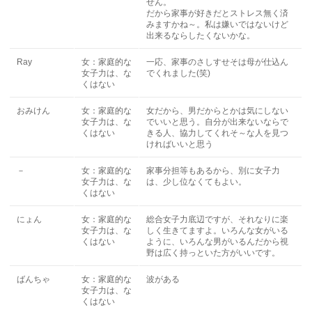
せん。
だから家事が好きだとストレス無く済
みますかね～。私は嫌いではないけど
出来るならしたくないかな。
Ray
女：家庭的な
一応、家事のさしすせそは母が仕込ん
女子力は、な
でくれました(笑)
くはない
おみけん
女：家庭的な
女だから、男だからとかは気にしない
女子力は、な
でいいと思う。自分が出来ないならで
くはない
きる人、協力してくれそ～な人を見つ
ければいいと思う
－
女：家庭的な
家事分担等もあるから、別に女子力
女子力は、な
は、少し位なくてもよい。
くはない
にょん
女：家庭的な
総合女子力底辺ですが、それなりに楽
女子力は、な
しく生きてますよ。いろんな女がいる
くはない
ように、いろんな男がいるんだから視
野は広く持っといた方がいいです。
ばんちゃ
女：家庭的な
波がある
女子力は、な
くはない