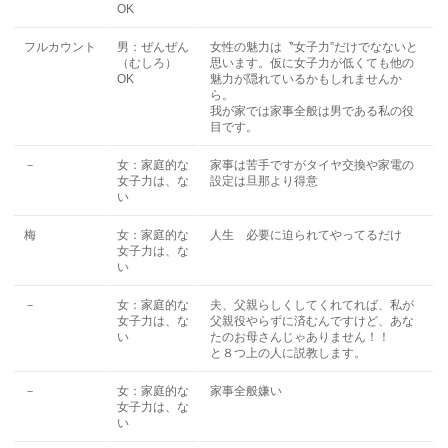
OK
フルカウント
男：ぜんぜん
女性の魅力は〝女子力”だけでなないと
（むしろ）
思います。仮に女子力が低くても他の
OK
魅力が隠れているかもしれませんか
ら。
我が家では家事全般は男である私の役
目です。
－
女：家庭的な
家事は苦手ですがタイヤ交換や家電の
女子力は、な
設定は旦那より得意
い
梅
女：家庭的な
人生 必要に迫られてやってるだけ
女子力は、な
い
－
女：家庭的な
夫、父親らしくしてくれてれば、私が
女子力は、な
父親役やらずに済むんですけど、あな
い
たのお母さんじゃありません！！
と８つ上の人に説教します。
－
女：家庭的な
家事全般嫌い
女子力は、な
い