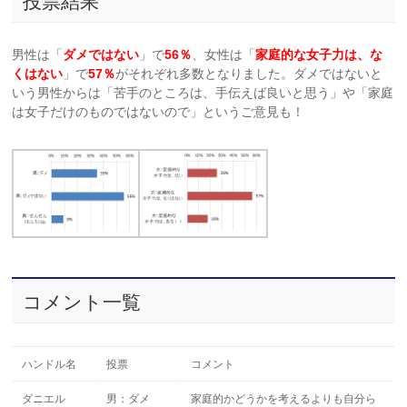
投票結果
男性は「
ダメではない
」で
56％
、女性は「
家庭的な女子力は、な
くはない
」で
57％
がそれぞれ多数となりました。ダメではないと
いう男性からは「
苦手のところは、手伝えば良いと思う」や「家庭
は女子だけのものではないので」というご意見も！
コメント一覧
ハンドル名
投票
コメント
ダニエル
男：ダメ
家庭的かどうかを考えるよりも自分ら