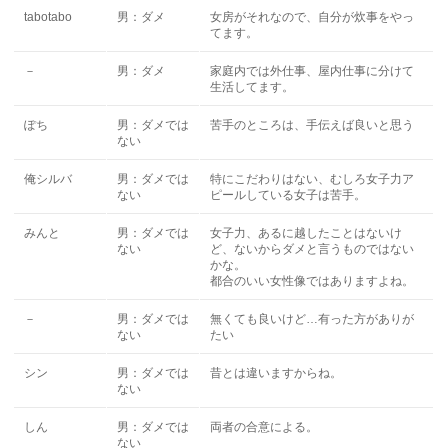
tabotabo
男：ダメ
女房がそれなので、自分が炊事をやっ
てます。
－
男：ダメ
家庭内では外仕事、屋内仕事に分けて
生活してます。
ぽち
男：ダメでは
苦手のところは、手伝えば良いと思う
ない
俺シルバ
男：ダメでは
特にこだわりはない、むしろ女子力ア
ない
ピールしている女子は苦手。
みんと
男：ダメでは
女子力、あるに越したことはないけ
ない
ど、ないからダメと言うものではない
かな。
都合のいい女性像ではありますよね。
－
男：ダメでは
無くても良いけど…有った方がありが
ない
たい
シン
男：ダメでは
昔とは違いますからね。
ない
しん
男：ダメでは
両者の合意による。
ない