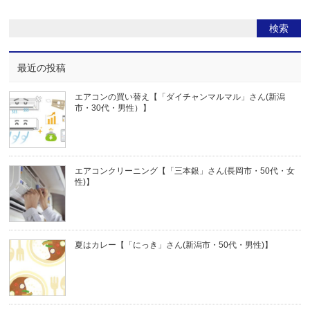
最近の投稿
エアコンの買い替え【「ダイチャンマルマル」さん(新潟
市・30代・男性）】
エアコンクリーニング【「三本銀」さん(長岡市・50代・女
性)】
夏はカレー【「にっき」さん(新潟市・50代・男性)】