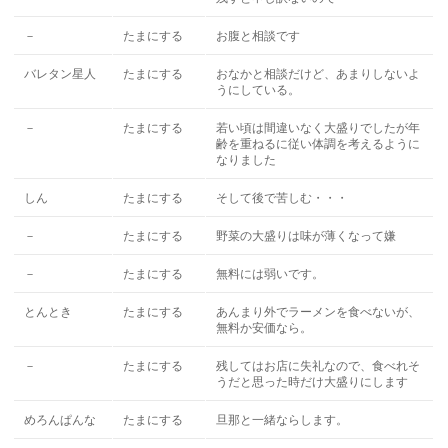
－
たまにする
お腹と相談です
バレタン星人
たまにする
おなかと相談だけど、あまりしないよ
うにしている。
－
たまにする
若い頃は間違いなく大盛りでしたが年
齢を重ねるに従い体調を考えるように
なりました
しん
たまにする
そして後で苦しむ・・・
－
たまにする
野菜の大盛りは味が薄くなって嫌
－
たまにする
無料には弱いです。
とんとき
たまにする
あんまり外でラーメンを食べないが、
無料か安価なら。
－
たまにする
残してはお店に失礼なので、食べれそ
うだと思った時だけ大盛りにします
めろんぱんな
たまにする
旦那と一緒ならします。