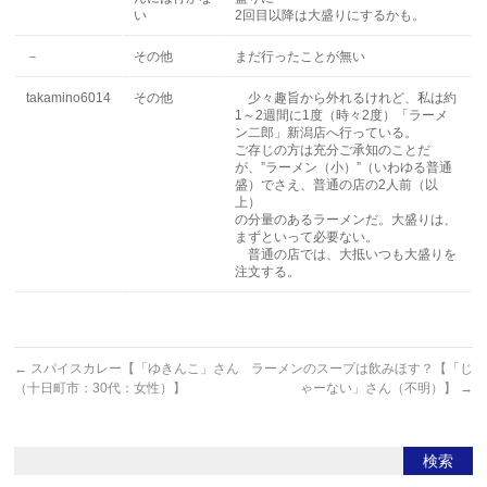
い
2回目以降は大盛りにするかも。
－
その他
まだ行ったことが無い
takamino6014
その他
少々趣旨から外れるけれど、私は約
1～2週間に1度（時々2度）「ラーメ
ン二郎」新潟店へ行っている。
ご存じの方は充分ご承知のことだ
が、”ラーメン（小）”（いわゆる普通
盛）でさえ、普通の店の2人前（以
上）
の分量のあるラーメンだ。大盛りは、
まずといって必要ない。
普通の店では、大抵いつも大盛りを
注文する。
←
スパイスカレー【「ゆきんこ」さん
ラーメンのスープは飲みほす？【「じ
（十日町市：30代：女性）】
ゃーない」さん（不明）】
→