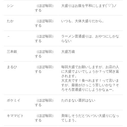
シン
（ほぼ毎回）
大盛りはお腹を平和にします(´▽`)ノ
する
たか
（ほぼ毎回）
いつも、大体大盛りだから。
する
－
（ほぼ毎回）
ラーメン普通盛りは、おやつにしかな
する
らない
三本銀
（ほぼ毎回）
大盛万歳
する
まるひ
（ほぼ毎回）
毎回大盛でお願いしますが、お店の人
する
に大盛でよいでしょうか？って聞き返
されます。
大丈夫です！食べれます！って言いま
すが、最後がけっこう苦しいかな？そ
ろそろ普通盛りにしようかなぁー。
ポケミイ
（ほぼ毎回）
たのまない選択はない
する
キママビト
（ほぼ毎回）
美味しそうだとついつい大盛りになっ
する
てしまう。