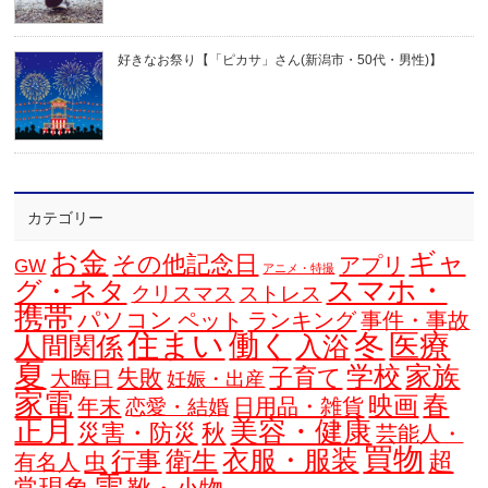
好きなお祭り【「ピカサ」さん(新潟市・50代・男性)】
カテゴリー
お金
ギャ
その他記念日
アプリ
GW
アニメ・特撮
スマホ・
グ・ネタ
クリスマス
ストレス
携帯
パソコン
ペット
ランキング
事件・事故
住まい
働く
冬
医療
人間関係
入浴
夏
学校
家族
子育て
失敗
大晦日
妊娠・出産
家電
春
映画
年末
日用品・雑貨
恋愛・結婚
正月
美容・健康
災害・防災
秋
芸能人・
買物
衣服・服装
衛生
行事
超
虫
有名人
雪