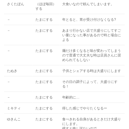
さくたぼん
（ほぼ毎回）
大食いなので頼んでしまいます。
する
－
たまにする
年とると、胃が受け付けなくなる?
－
たまにする
あまり行かない店で大盛りにしてすご
い量になった事があるので時と場合に
よる
－
たまにする
麺だけ多くなると味が変わってしまう
ので普通で大丈夫な時は店員さんに奨
められてもしない
たぬき
たまにする
子供とシェアする時は大盛りにします
－
たまにする
その日の調子によって、大盛りにす
る！
－
たまにする
年齢的に…
ミキティ
たまにする
得した感じでやりたくなるー
ゆきんこ
たまにする
食べきれる自身があるときだけ大盛り
にします。
残すと申し訳ないので