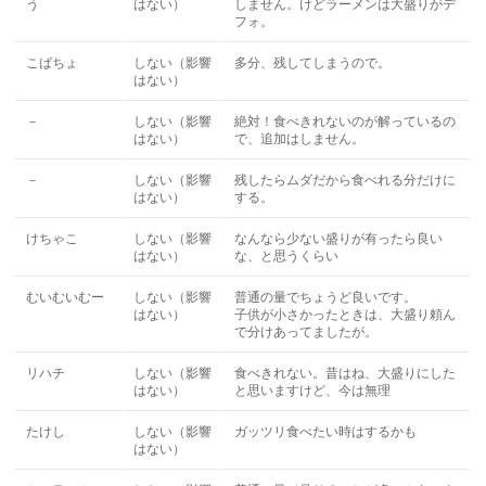
う
はない）
しません。けどラーメンは大盛りがデ
フォ。
こばちょ
しない（影響
多分、残してしまうので。
はない）
－
しない（影響
絶対！食べきれないのが解っているの
はない）
で、追加はしません。
－
しない（影響
残したらムダだから食べれる分だけに
はない）
する。
けちゃこ
しない（影響
なんなら少ない盛りが有ったら良い
はない）
な、と思うくらい
むいむいむー
しない（影響
普通の量でちょうど良いです。
はない）
子供が小さかったときは、大盛り頼ん
で分けあってましたが。
リハチ
しない（影響
食べきれない。昔はね、大盛りにした
はない）
と思いますけど、今は無理
たけし
しない（影響
ガッツリ食べたい時はするかも
はない）