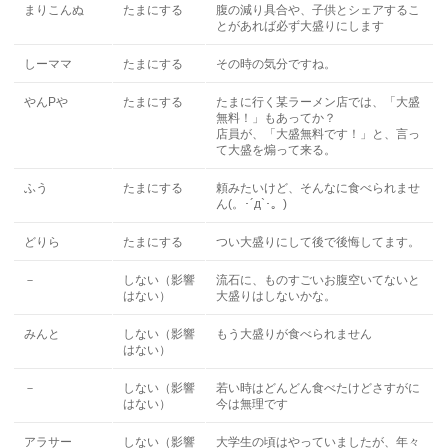
まりこんぬ
たまにする
腹の減り具合や、子供とシェアするこ
とがあれば必ず大盛りにします
しーママ
たまにする
その時の気分ですね。
やんPや
たまにする
たまに行く某ラーメン店では、「大盛
無料！」もあってか？
店員が、「大盛無料です！」と、言っ
て大盛を煽って来る。
ふう
たまにする
頼みたいけど、そんなに食べられませ
ん(。･´д`･。)
どりら
たまにする
つい大盛りにして後で後悔してます。
－
しない（影響
流石に、ものすごいお腹空いてないと
はない）
大盛りはしないかな。
みんと
しない（影響
もう大盛りが食べられません
はない）
－
しない（影響
若い時はどんどん食べたけどさすがに
はない）
今は無理です
アラサー
しない（影響
大学生の頃はやっていましたが、年々