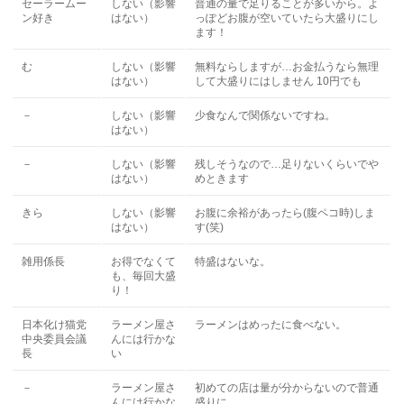
セーラームー
しない（影響
普通の量で足りることが多いから。よ
ン好き
はない）
っぽどお腹が空いていたら大盛りにし
ます！
む
しない（影響
無料ならしますが…お金払うなら無理
はない）
して大盛りにはしません 10円でも
－
しない（影響
少食なんで関係ないですね。
はない）
－
しない（影響
残しそうなので…足りないくらいでや
はない）
めときます
きら
しない（影響
お腹に余裕があったら(腹ペコ時)しま
はない）
す(笑)
雑用係長
お得でなくて
特盛はないな。
も、毎回大盛
り！
日本化け猫党
ラーメン屋さ
ラーメンはめったに食べない。
中央委員会議
んには行かな
長
い
－
ラーメン屋さ
初めての店は量が分からないので普通
んには行かな
盛りに