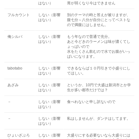
はない）
胃が弱くなり今はできません
フルカウント
しない（影響
別のテーマの時と答えが被りますが、
はない）
腹七分～八分が自分にとってベストな
ので満腹にはしません。
俺シルバ
しない（影響
もう年なので普通で充分。
はない）
あと今どきのラーメンは味が濃くてし
ょっぱいので
水をたくさん飲むので水でお腹がいっ
ぱいになります。
tabotabo
しない（影響
できるならば１０円引きで小盛りにし
はない）
てほしい。
あざみ
しない（影響
というか、10円で大盛は新潟市とか学
はない）
生が多い都市だけでは？
－
しない（影響
食べれないと申し訳ないので
はない）
－
しない（影響
私はしませんが、ダンナはしてます。
はない）
ひょいざぶろ
しない（影響
大盛りにする必要ないなら大盛りには