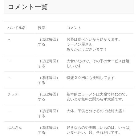
コメント一覧
ハンドル名
投票
コメント
－
（ほぼ毎回）
お昼は食べたいから助かります。
する
ラーメン屋さん
ありがとうございます！
－
（ほぼ毎回）
大食いなので、その手のサービスは嬉
する
しいです
－
（ほぼ毎回）
特盛２０円にも挑戦してます
する
チッチ
（ほぼ毎回）
基本的にラーメンは大盛で頼むので、
する
安いとか無料に関わらず大盛です。
－
（ほぼ毎回）
大体、子供と分けるので絶対大盛！
する
はんさん
（ほぼ毎回）
好きなものや美味しいものは、いっぱ
する
い食べたい。只、それだけです。