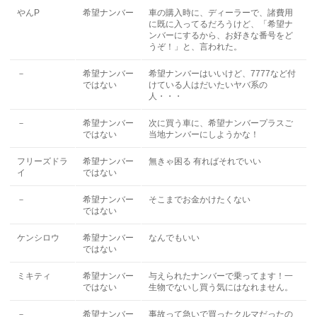
やんP
希望ナンバー
車の購入時に、ディーラーで、諸費用
に既に入ってるだろうけど、「希望ナ
ンバーにするから、お好きな番号をど
うぞ！」と、言われた。
－
希望ナンバー
希望ナンバーはいいけど、7777など付
ではない
けている人はだいたいヤバ系の
人・・・
－
希望ナンバー
次に買う車に、希望ナンバープラスご
ではない
当地ナンバーにしようかな！
フリーズドラ
希望ナンバー
無きゃ困る 有ればそれでいい
イ
ではない
－
希望ナンバー
そこまでお金かけたくない
ではない
ケンシロウ
希望ナンバー
なんでもいい
ではない
ミキティ
希望ナンバー
与えられたナンバーで乗ってます！一
ではない
生物でないし買う気にはなれません。
－
希望ナンバー
事故って急いで買ったクルマだったの