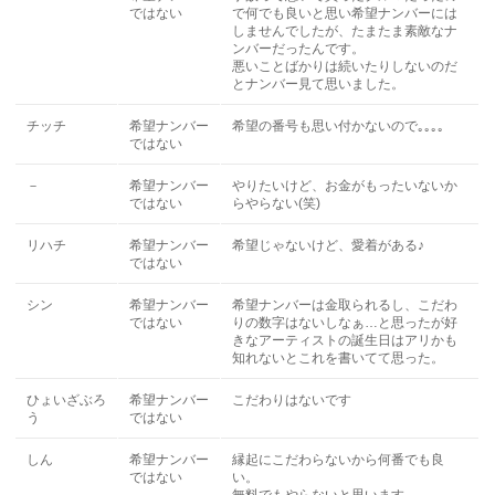
ではない
で何でも良いと思い希望ナンバーには
しませんでしたが、たまたま素敵なナ
ンバーだったんです。
悪いことばかりは続いたりしないのだ
とナンバー見て思いました。
チッチ
希望ナンバー
希望の番号も思い付かないので｡｡｡｡
ではない
－
希望ナンバー
やりたいけど、お金がもったいないか
ではない
らやらない(笑)
リハチ
希望ナンバー
希望じゃないけど、愛着がある♪
ではない
シン
希望ナンバー
希望ナンバーは金取られるし、こだわ
ではない
りの数字はないしなぁ…と思ったが好
きなアーティストの誕生日はアリかも
知れないとこれを書いてて思った。
ひょいざぶろ
希望ナンバー
こだわりはないです
う
ではない
しん
希望ナンバー
縁起にこだわらないから何番でも良
ではない
い。