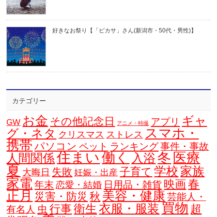
好きなお祭り【「ピカサ」さん(新潟市・50代・男性)】
カテゴリー
お金
ギャ
その他記念日
アプリ
GW
アニメ・特撮
スマホ・
グ・ネタ
クリスマス
ストレス
携帯
パソコン
ペット
ランキング
事件・事故
住まい
働く
冬
医療
人間関係
入浴
夏
学校
家族
子育て
失敗
大晦日
妊娠・出産
家電
春
映画
年末
日用品・雑貨
恋愛・結婚
正月
美容・健康
災害・防災
秋
芸能人・
買物
衣服・服装
衛生
行事
超
虫
有名人