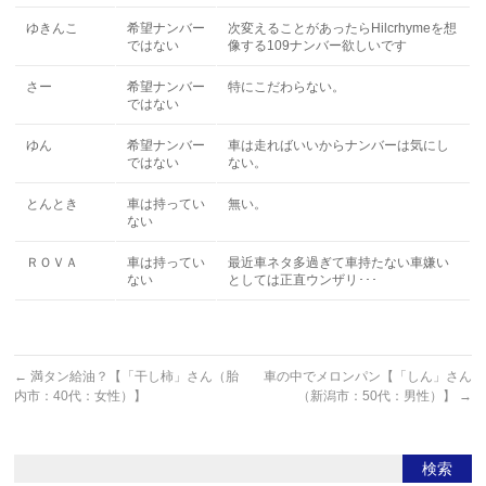
ゆきんこ
希望ナンバー
次変えることがあったらHilcrhymeを想
ではない
像する109ナンバー欲しいです
さー
希望ナンバー
特にこだわらない。
ではない
ゆん
希望ナンバー
車は走ればいいからナンバーは気にし
ではない
ない。
とんとき
車は持ってい
無い。
ない
ＲＯＶＡ
車は持ってい
最近車ネタ多過ぎて車持たない車嫌い
ない
としては正直ウンザリ･･･
←
満タン給油？【「干し柿」さん（胎
車の中でメロンパン【「しん」さん
内市：40代：女性）】
（新潟市：50代：男性）】
→