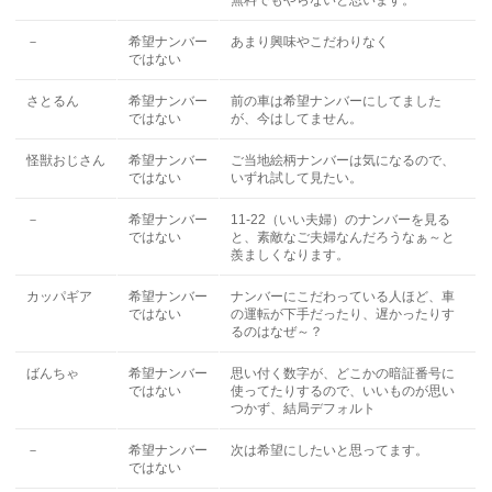
無料でもやらないと思います。
－
希望ナンバー
あまり興味やこだわりなく
ではない
さとるん
希望ナンバー
前の車は希望ナンバーにしてました
ではない
が、今はしてません。
怪獣おじさん
希望ナンバー
ご当地絵柄ナンバーは気になるので、
ではない
いずれ試して見たい。
－
希望ナンバー
11-22（いい夫婦）のナンバーを見る
ではない
と、素敵なご夫婦なんだろうなぁ～と
羨ましくなります。
カッパギア
希望ナンバー
ナンバーにこだわっている人ほど、車
ではない
の運転が下手だったり、遅かったりす
るのはなぜ～？
ばんちゃ
希望ナンバー
思い付く数字が、どこかの暗証番号に
ではない
使ってたりするので、いいものが思い
つかず、結局デフォルト
－
希望ナンバー
次は希望にしたいと思ってます。
ではない