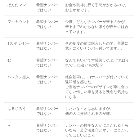
ぱんだママ
希望ナンバー
お金や取得に行く手間がかかるので、
ではない
おまかせです。
フルカウント
希望ナンバー
今度、どんなナンバーが来るのかが、
ではない
来るまでわからないほうが自分には合
っています。
むいむいむー
希望ナンバー
その制度の前に購入したので、普通に
ではない
覚えにくいナンバー付いてます。。
む
希望ナンバー
なんでもいいです笑笑 いただければそ
ではない
れで… 出会いも大切!?
バレタン星人
希望ナンバー
軽自動車に、白ナンバーが付いていて
ではない
違和感を感じた。
ご当地ナンバーのデザインが車に合っ
てない惜しい車を見ると残念な気持ち
になる。
はるじろう
希望ナンバー
したいな～とは思いますが。
ではない
他の人に推測されるのが嫌。
－
希望ナンバー
ナンバーの数字なんかにこだわるくら
ではない
いなら、道交法遵守とマナーにこだわ
ってほしいところ