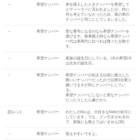
－
希望ナンバー
車を購入したときナンバーを希望して
とディーラーに言われましたが、特に
何も考えていなかったため、親の車の
ナンバーと同じにしてしまいました。
－
希望ナンバー
変な番号になるのなら希望ナンバーを
選びます。新車購入時なら希望ナンバ
ー代は車両代に比べれば微々たる物で
す。
－
希望ナンバー
家族の誕生日にしている。(夫の希望)今
は次女の誕生日。
－
希望ナンバー
希望ナンバーが始まる以前に購入した
際いいナンバーだったので以降3台乗り
継いでますが同じナンバーにしてい
る。
希望ナンバーにしないと変なナンバー
だったりしたら嫌だから
恋(レン)
希望ナンバー
わたしのNo.は、大好きなhideの命日に
しています。でも、ドン引きされるの
で、家族にも教えてはいません(笑)
－
希望ナンバー
覚えやすいですよ。