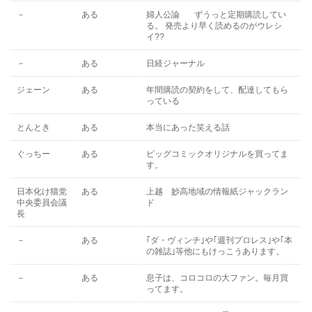
－
ある
婦人公論 ずうっと定期購読してい
る。 発売より早く読めるのがウレシ
イ??
－
ある
日経ジャーナル
ジェーン
ある
年間購読の契約をして、配達してもら
っている
とんとき
ある
本当にあった笑える話
ぐっちー
ある
ビッグコミックオリジナルを買ってま
す。
日本化け猫党
ある
上越 妙高地域の情報紙ジャックラン
中央委員会議
ド
長
－
ある
｢ダ・ヴィンチ｣や｢週刊プロレス｣や｢本
の雑誌｣等他にもけっこうあります。
－
ある
息子は、コロコロの大ファン。毎月買
ってます。