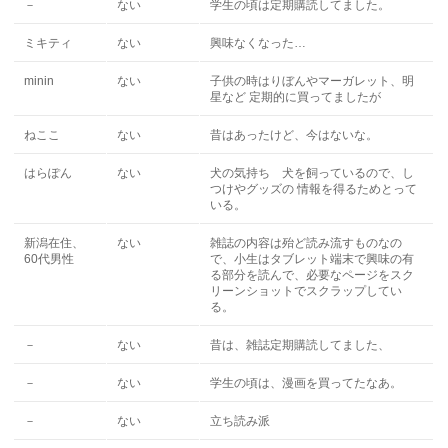
－
ない
学生の頃は定期購読してました。
ミキティ
ない
興味なくなった…
minin
ない
子供の時はりぼんやマーガレット、明
星など 定期的に買ってましたが
ねここ
ない
昔はあったけど、今はないな。
はらぽん
ない
犬の気持ち 犬を飼っているので、し
つけやグッズの 情報を得るためとって
いる。
新潟在住、
ない
雑誌の内容は殆ど読み流すものなの
60代男性
で、小生はタブレット端末で興味の有
る部分を読んで、必要なページをスク
リーンショットでスクラップしてい
る。
－
ない
昔は、雑誌定期購読してました、
－
ない
学生の頃は、漫画を買ってたなあ。
－
ない
立ち読み派