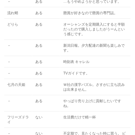
－
ある
…もうやめようかと思っています。
流れ蛸
ある
懸賞が好きなので懸賞の専門誌。
どりら
ある
オーシャンズを定期購入にすると半額
だったので購入しましたがうーんとい
う感じです。
－
ある
新潟日報。夕方配達の新聞も楽しみで
す。
－
ある
時刻表 キャレル
－
ある
TVガイドです。
七月の天姫
ある
Ｗ社の漢字パズル。さすがに立ち読み
は出来ません。
－
ある
やっぱり売り上げに貢献したいです
ね。
フリーズドラ
ない
生活費だけで精一杯
イ
－
ない
不定期で、見たくなった時に買う。 ビ