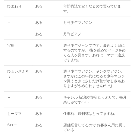
ひまわり
ある
年間購読で安くなるので買っていま
す。
－
ある
月刊少年マガジン
－
ある
月刊ピアノ
宝船
ある
週刊少年ジャンプです。最近よく目に
するのですが、 指を舐めてページをめ
くる人を見ます。あれは、マナー違反
ですよね。
ひょいざぶろ
ある
週刊少年マガジン、ヤングマガジン。
う
さすがにこの年代になると少年マガジ
ン買うときに少しだけ恥ずかしさもあ
りますがやめられません(^_^;)
－
ある
キャレル 新潟の情報 たっぷりて、毎月
楽しみです(^-^)
しーママ
ある
仕事柄、週刊誌はとってますね。
Sロー
ある
店舗経営してるので お客さん用に買っ
ている