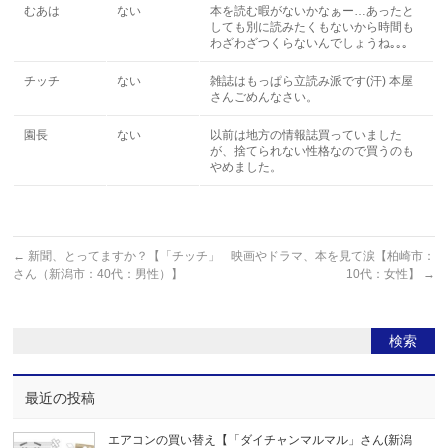
むあは
ない
本を読む暇がないかなぁー…あったと
しても別に読みたくもないから時間も
わざわざつくらないんでしょうね｡｡｡
チッチ
ない
雑誌はもっぱら立読み派です(汗) 本屋
さんごめんなさい。
園長
ない
以前は地方の情報誌買っていました
が、捨てられない性格なので買うのも
やめました。
←
新聞、とってますか？【「チッチ」
映画やドラマ、本を見て涙【柏崎市：
さん（新潟市：40代：男性）】
10代：女性】
→
最近の投稿
エアコンの買い替え【「ダイチャンマルマル」さん(新潟