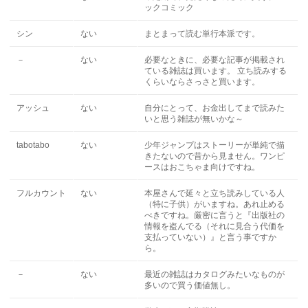
ックコミック
シン
ない
まとまって読む単行本派です。
－
ない
必要なときに、必要な記事が掲載され
ている雑誌は買います。 立ち読みする
くらいならさっさと買います。
アッシュ
ない
自分にとって、お金出してまで読みた
いと思う雑誌が無いかな～
tabotabo
ない
少年ジャンプはストーリーが単純で描
きたないので昔から見ません。ワンピ
ースはおこちゃま向けですね。
フルカウント
ない
本屋さんで延々と立ち読みしている人
（特に子供）がいますね。あれ止める
べきですね。厳密に言うと『出版社の
情報を盗んでる（それに見合う代価を
支払っていない）』と言う事ですか
ら。
－
ない
最近の雑誌はカタログみたいなものが
多いので買う価値無し。