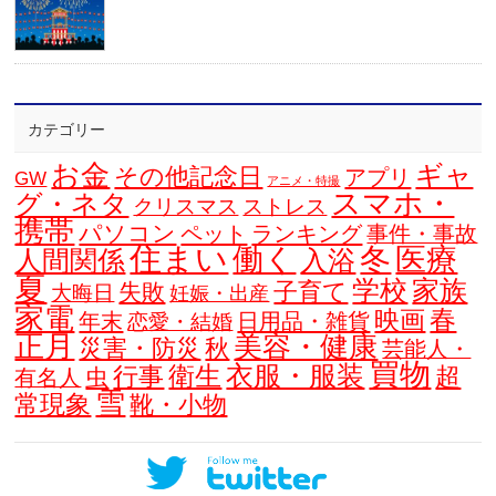
カテゴリー
お金
ギャ
その他記念日
アプリ
GW
アニメ・特撮
スマホ・
グ・ネタ
クリスマス
ストレス
携帯
パソコン
ペット
ランキング
事件・事故
住まい
働く
冬
医療
人間関係
入浴
夏
学校
家族
子育て
失敗
大晦日
妊娠・出産
家電
春
映画
年末
日用品・雑貨
恋愛・結婚
正月
美容・健康
災害・防災
秋
芸能人・
買物
衣服・服装
衛生
行事
超
虫
有名人
雪
常現象
靴・小物