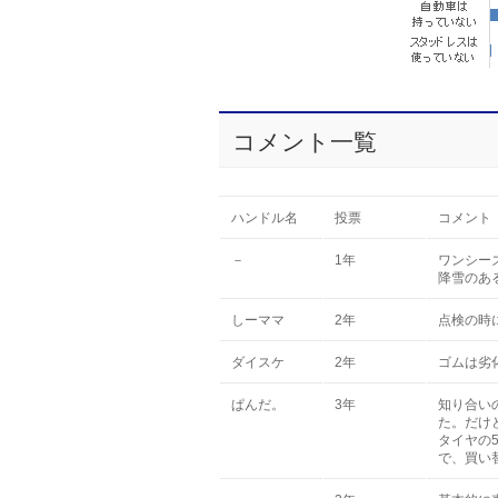
コメント一覧
ハンドル名
投票
コメント
－
1年
ワンシー
降雪のあ
しーママ
2年
点検の時
ダイスケ
2年
ゴムは劣
ぱんだ。
3年
知り合い
た。だけ
タイヤの
で、買い