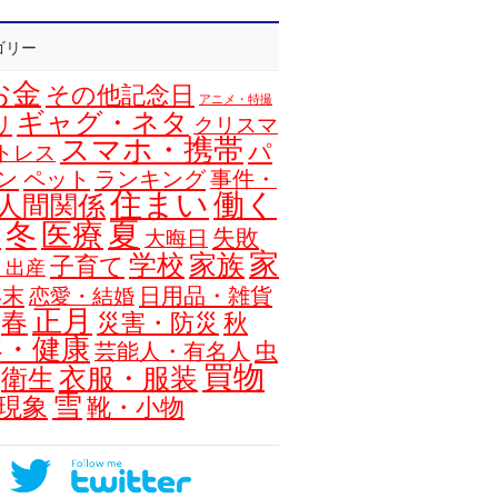
ゴリー
お金
その他記念日
アニメ・特撮
ギャグ・ネタ
リ
クリスマ
スマホ・携帯
パ
トレス
ン
ペット
ランキング
事件・
住まい
働く
人間関係
夏
冬
医療
浴
失敗
大晦日
家
学校
家族
子育て
・出産
年末
日用品・雑貨
恋愛・結婚
正月
春
災害・防災
秋
容・健康
虫
芸能人・有名人
買物
衣服・服装
衛生
雪
現象
靴・小物