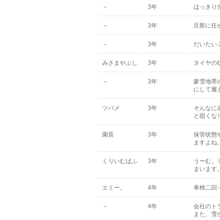
－
3年
はっきり
－
3年
旦那に任
－
3年
だいたい
みさまやぶし
3年
タイヤの
－
3年
豪雪地帯
にして履
ツバメ
3年
そんなに
と固くな
園長
3年
保管状態
ますよね
くりいむぱふ
3年
うーむ。
まいます
エミー。
4年
車検二回
－
4年
会社のト
また、雪