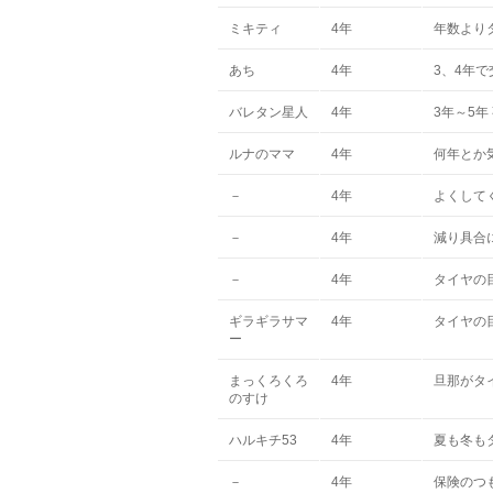
ミキティ
4年
年数より
あち
4年
3、4年
バレタン星人
4年
3年～5
ルナのママ
4年
何年とか
－
4年
よくして
－
4年
減り具合
－
4年
タイヤの
ギラギラサマ
4年
タイヤの
ー
まっくろくろ
4年
旦那がタ
のすけ
ハルキチ53
4年
夏も冬も
－
4年
保険のつ