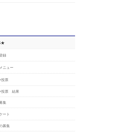
S★
登録
メニュー
×投票
×投票 結果
募集
ケート
の募集