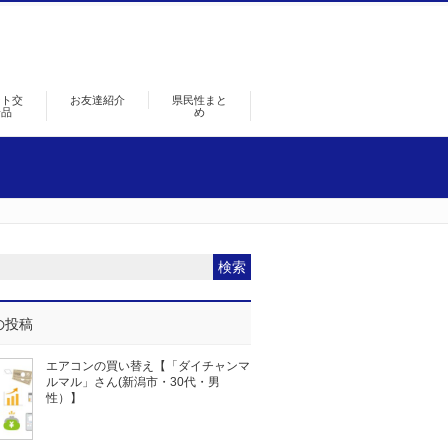
ント交
お友達紹介
県民性まと
景品
め
の投稿
エアコンの買い替え【「ダイチャンマ
ルマル」さん(新潟市・30代・男
性）】