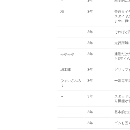
－
3年
基本的に
梅
3年
普通タイ
スタイヤ
まめに買
－
3年
それほど
－
3年
走行距離
みゆみゆ
3年
通勤だけ
ら3年く
細工郎
3年
グリップ
ひょいざぶろ
3年
一応毎年
う
－
3年
スタッド
り機能が
－
3年
基本的に
－
3年
ゴムも固