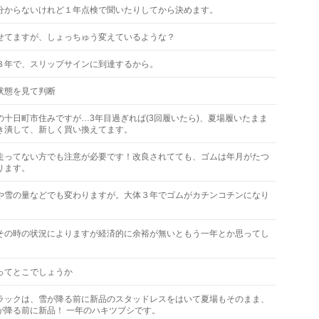
分からないけれど１年点検で聞いたりしてから決めます。
せてますが、しょっちゅう変えているような？
３年で、スリップサインに到達するから。
状態を見て判断
の十日町市住みですが…3年目過ぎれば(3回履いたら)、夏場履いたまま
き潰して、新しく買い換えてます。
走ってない方でも注意が必要です！改良されてても、ゴムは年月がたつ
ります。
や雪の量などでも変わりますが。大体３年でゴムがカチンコチンになり
。
その時の状況によりますが経済的に余裕が無いともう一年とか思ってし
。
ってとこでしょうか
ラックは、雪が降る前に新品のスタッドレスをはいて夏場もそのまま、
が降る前に新品！ 一年のハキツブシです。