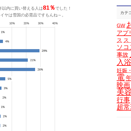
81％
年以内に買い替える人は
でした！
カテ
タイヤは雪国の必需品ですもんね～。
GW
アプ
ス
ス
ソコ
事故
入
妊娠
電
映画
美
行事
超常