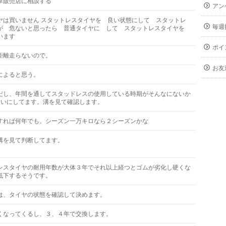
車販売店に相談する
アン
ヤは買いません スタットレスタイヤを 良い状態にして スタットレ
毎週
が 危ないと思ったら 普通タイヤに して スタットレスタイヤを
います
ポイ
距離走らないので。
お友
によると思う。
だし、年間を通してスタッドレスの使用している時期がそんなにないか
らいにしてます。溝を見て確認します。
すれば何年でも。シーズン一万キロなら２シーズンかな
溝を見て判断してます。
レスタイヤの耐用年数が大体３年でそれ以上経つとゴムが劣化し硬くな
低下するそうです。
は、タイヤの状態を確認して決めます。
くなってくるし、３、４年で交換します。