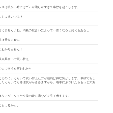
レスは暖かい時にはゴムが柔らかすぎて事故を起こします。
にもよるのでは？
言えませんよね。消耗の度合いによって‥古くなると劣化もあるし
道は乗りません
くわかりません！
減り具合いで買い替え
の人に交換を言われたら
えるのに」くらいで買い替えた方が結局は得な気がします。単独でちょ
したくらいでも修理代がかさみますから。相手にぶつけたらもっと大変
はないが、タイヤ交換の時に溝などを見て考えます。
にもよるかも。