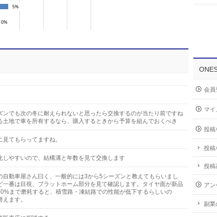
ONE
会員
マイ
ズンでも次の冬に耐えられないと思ったら交換するのが当たり前ですね
る土地で車を所有するなら、購入するときから予算を組んでおくべき
投稿
に見てもらってますね。
投稿
化しやすいので、結構溝と年数を見て交換します
投稿
の自動車屋さん曰く、一般的には3から5シーズンと教えてもらいまし
ど一番は目視、プラットホーム部分を見て確認します。タイヤ面が新品
アン
50%まで磨耗すると、積雪路・凍結路での性能が低下するらしいの
替えます。
副業