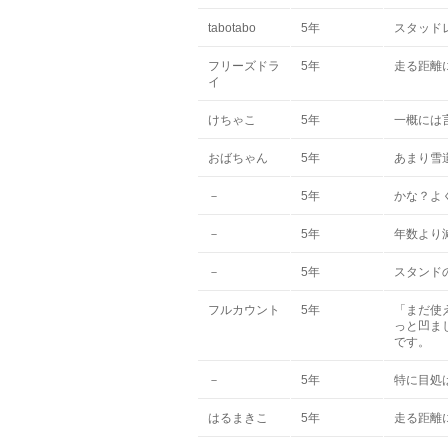
tabotabo
5年
スタッド
フリーズドラ
5年
走る距離
イ
けちゃこ
5年
一概には
おばちゃん
5年
あまり雪
－
5年
かな？よ
－
5年
年数より
－
5年
スタンド
フルカウント
5年
「まだ使
っと凹ま
です。
－
5年
特に目処
はるまきこ
5年
走る距離