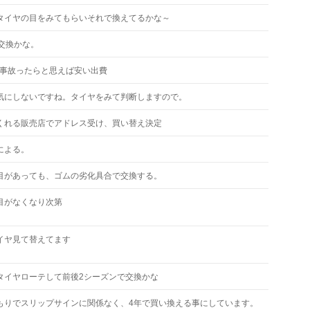
タイヤの目をみてもらいそれで換えてるかな～
で交換かな。
年 事故ったらと思えば安い出費
気にしないですね。タイヤをみて判断しますので。
くれる販売店でアドレス受け、買い替え決定
による。
目があっても、ゴムの劣化具合で交換する。
目がなくなり次第
イヤ見て替えてます
タイヤローテして前後2シーズンで交換かな
もりでスリップサインに関係なく、4年で買い換える事にしています。