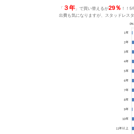
３
年
29％
「
」で買い替えるが
！！5
出費も気になりますが、スタッドレス