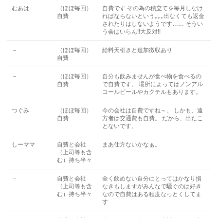
むあは
（ほぼ毎回）
自費です その為の積立てを毎月しなけ
自費
ればならないという｡｡｡出なくても返金
されたりはしないようです…… そうい
う会はいらん!!大反対!!
－
（ほぼ毎回）
給料天引きと追加徴収あり
自費
－
（ほぼ毎回）
自分も飲みませんが食べ物を食べるの
自費
で自費です。 場所によってはノンアル
コールビールやカクテルもあります。
つぐみ
（ほぼ毎回）
今の会社は自費ですね～。 しかも、遠
自費
方者は交通費も自費。 だから、出たこ
とないです。
しーママ
自費と会社
まあ仕方ないかなぁ。
（上司等も含
む）持ち半々
－
自費と会社
全く飲めない自分にとってはかなり損
（上司等も含
なきもしますがみんなで騒ぐのは好き
む）持ち半々
なので自費はある程度なっとくしてま
す