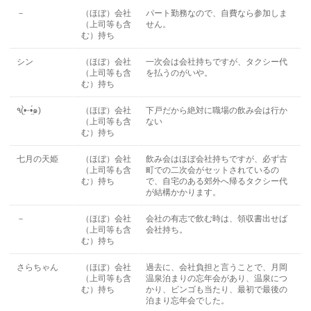
－
（ほぼ）会社
パート勤務なので、自費なら参加しま
（上司等も含
せん。
む）持ち
シン
（ほぼ）会社
一次会は会社持ちですが、タクシー代
（上司等も含
を払うのがいや。
む）持ち
٩(•̤̀ᵕ•̤́๑)
（ほぼ）会社
下戸だから絶対に職場の飲み会は行か
（上司等も含
ない
む）持ち
七月の天姫
（ほぼ）会社
飲み会はほぼ会社持ちですが、必ず古
（上司等も含
町での二次会がセットされているの
む）持ち
で、自宅のある郊外へ帰るタクシー代
が結構かかります。
－
（ほぼ）会社
会社の有志で飲む時は、領収書出せば
（上司等も含
会社持ち。
む）持ち
さらちゃん
（ほぼ）会社
過去に、会社負担と言うことで、月岡
（上司等も含
温泉泊まりの忘年会があり、温泉につ
む）持ち
かり、ビンゴも当たり、最初で最後の
泊まり忘年会でした。