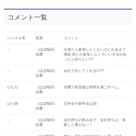
コメント一覧
ハンドル名
投票
コメント
－
（ほぼ毎回）
出来たら参加したくないのにお金まで
自費
徴収 何とか参加しなくていい方法があ
ったら知りたい??
－
（ほぼ毎回）
会社で出してくれるの??
自費
びんち
（ほぼ毎回）
自費で有意義な時間を過ごすべし。
自費
はり師
（ほぼ毎回）
忘年会や新年会は別
自費
－
（ほぼ毎回）
会社持ちの飲み会で、会社持ちは、体
自費
験した事がない！