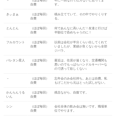
－
（ほぼ毎回）
年に一回なので仕方ないと思ってま
自費
す。
きぃまぁ
（ほぼ毎回）
積み立てていて、その中でやりくりす
自費
る。
とんとん
（ほぼ毎回）
何であんなに高いんだ！友達と行けば
自費
半額位で呑めちゃうのに！
フルカウント
（ほぼ毎回）
以前は会社が半分くらい出してくれて
自費
いましたが、業績が良くないから全部
ジバラ。
バレタン星人
（ほぼ毎回）
最近は、住居が遠くなり、交通機関も
自費
悪いのでもっぱらハンドルキーパーな
ので誘って欲しくない↓
－
（ほぼ毎回）
忘年会のみ会社持ち。あとは自費。私
自費
もげこだから元はとった試しがない。
かんらんうる
（ほぼ毎回）
残念ながら、自腹です。
いん
自費
シン
（ほぼ毎回）
会社全体の飲み会は無いです。職場単
自費
位でやります。