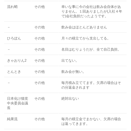
流れ蛸
その他
幸いな事に今の会社は飲み会自体があ
りません。１回ありましたが(入社４年
で)会社負担だったようです。
－
その他
飲み会はほとんどありません
ひろぽん
その他
月々の積立てから支出してる。
－
その他
名目はむりょうだが、全て自己負担。
きゃおりん2
その他
出てない。
とんとき
その他
飲み会が無い。
－
その他
毎月積み立ててます。欠席の場合はそ
の分返金されます
日本化け猫党
その他
絶対出ない
中央委員会議
長
純果流
その他
毎月の積立金でまかない、欠席の場合
は返ってきます。