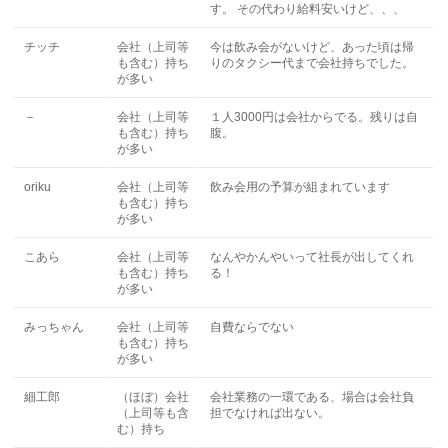
す。 その代わり給料安いけど、、、
チッチ
会社（上司等
今は飲み会がないけど、あった頃は帰
も含む）持ち
りのタクシー代まで会社持ちでした。
が多い
－
会社（上司等
１人3000円は会社からでる。残りは自
も含む）持ち
腹。
が多い
oriku
会社（上司等
飲み会用の予算が組まれています
も含む）持ち
が多い
こあら
会社（上司等
なんやかんやいって社長が出してくれ
も含む）持ち
る！
が多い
みっちゃん
会社（上司等
自費ならでない
も含む）持ち
が多い
細工郎
（ほぼ）会社
会社業務の一環である、場合は会社負
（上司等も含
担でなければ出ない。
む）持ち