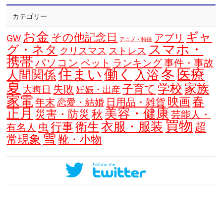
カテゴリー
お金
ギャ
その他記念日
アプリ
GW
アニメ・特撮
スマホ・
グ・ネタ
クリスマス
ストレス
携帯
パソコン
ペット
ランキング
事件・事故
住まい
働く
冬
医療
人間関係
入浴
夏
学校
家族
子育て
失敗
大晦日
妊娠・出産
家電
春
映画
年末
日用品・雑貨
恋愛・結婚
正月
美容・健康
災害・防災
秋
芸能人・
買物
衣服・服装
衛生
行事
超
虫
有名人
雪
常現象
靴・小物