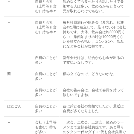
－
自費と会社
飲めなくても食べたり会話したりで参
（上司等も含
加する人は多い。飲めるからと言って
む）持ち半々
元が取れるわけでもない。
－
自費と会社
毎月社員旅行や飲み会（夏忘れ、歓迎
（上司等も含
会etc)用に積立して、足りない分は会社
む）持ち半々
持ちです。大体、飲み会は約3000円く
らい、旅館泊まりの時は10000円くら
いを積立から払い、コンパ代や、飲み
代などを会社が負担です。
－
自費のことが
新年会だけは、組合からお金が出るの
多い
で支払いなしです。
薊
自費のことが
積み立てなので、どうなのかな。
多い
－
自費のことが
会社の呑み会は、会社で会費を持って
多い
欲しいですよね。
はだごん
自費のことが
昔は殆ど会社の負担でしたが、最近は
多い
自費が多くなりました
－
会社（上司等
一次会、二次会、三次会、締めのラー
も含む）持ち
メンまで全額会社負担です。あと帰り
が多い
のタクシー代やダイコｰ代も会社負担で