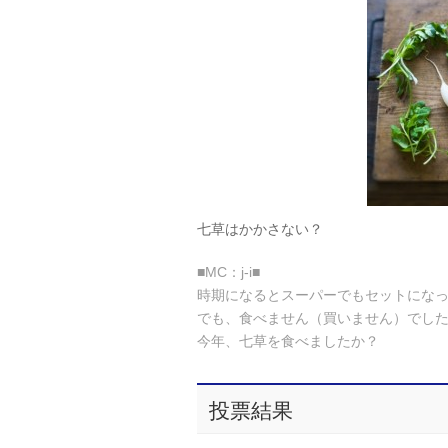
七草はかかさない？
■MC：j-i■
時期になるとスーパーでもセットにな
でも、食べません（買いません）でし
今年、七草を食べましたか？
投票結果