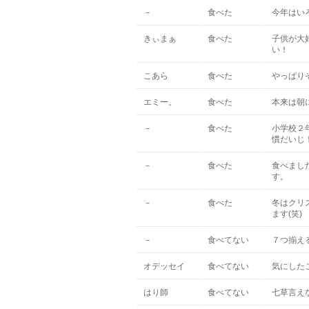
－
食べた
今年はい
きぃまぁ
食べた
子供が大
い！
こあら
食べた
やっぱり
エミー。
食べた
本来は朝
－
食べた
小学校２
慣だいじ
－
食べた
食べまし
す。
－
食べた
冬はクリ
ます(笑)
－
食べてない
７つ揃え
オデッセイ
食べてない
気にした
はり師
食べてない
七草言え