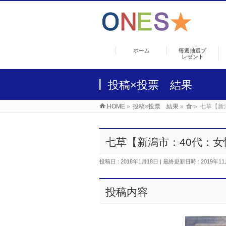
ホーム
毎週抽選プ
レゼント
投稿×投票 結果
HOME
»
投稿×投票 結果
»
食
»
七草【新
七草【新潟市：40代：女
投稿日 : 2018年1月18日
最終更新日時 : 2019年11
投稿内容