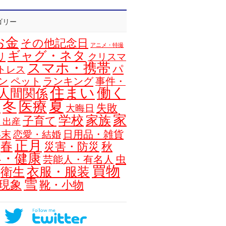
ゴリー
お金
その他記念日
アニメ・特撮
ギャグ・ネタ
リ
クリスマ
スマホ・携帯
パ
トレス
ン
ペット
ランキング
事件・
住まい
働く
人間関係
夏
冬
医療
浴
失敗
大晦日
家
学校
家族
子育て
・出産
年末
日用品・雑貨
恋愛・結婚
正月
春
災害・防災
秋
容・健康
虫
芸能人・有名人
買物
衣服・服装
衛生
雪
現象
靴・小物