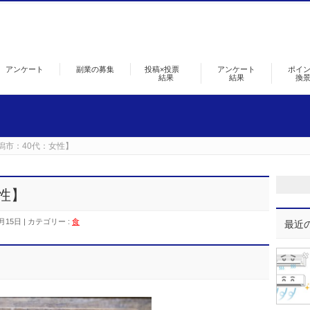
アンケート
副業の募集
投稿×投票
アンケート
ポイ
結果
結果
換
潟市：40代：女性】
性】
月15日
カテゴリー :
食
最近