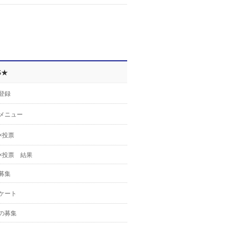
S★
登録
メニュー
×投票
×投票 結果
募集
ケート
の募集