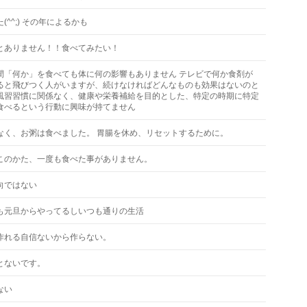
(^^;) その年によるかも
とありません！！食べてみたい！
間「何か」を食べても体に何の影響もありません テレビで何か食剤が
ると飛びつく人がいますが、続けなければどんなものも効果はないのと
風習習慣に関係なく、健康や栄養補給を目的とした、特定の時期に特定
食べるという行動に興味が持てません
なく、お粥は食べました。 胃腸を休め、リセットするために。
このかた、一度も食べた事がありません。
向ではない
も元旦からやってるしいつも通りの生活
作れる自信ないから作らない。
とないです。
ない