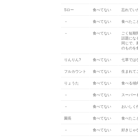
Sロー
食べてない
忘れていた
－
食べてない
食べたこ
－
食べてない
ごく短期
話題にな
同じで、
のものを
りんりん?
食べてない
七草では
フルカウント
食べてない
生まれて
りょうた
食べてない
食べる傾
－
食べてない
スーパー
－
食べてない
おいしく
園長
食べてない
食べたこ
－
食べてない
好きじゃ