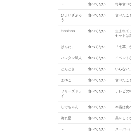
－
食べてない
毎年食べ
ひょいざぶろ
食べてない
食べたこ
う
tabotabo
食べてない
生まれて
セットは
ぱんだ。
食べてない
「七草」
バレタン星人
食べてない
イベント
とんとき
食べてない
いらない
まゆこ
食べてない
食べたこと
フリーズドラ
食べてない
テレビの
イ
しでちゃん
食べてない
本当は食
流れ星
食べてない
美味しく
－
食べてない
スーパー