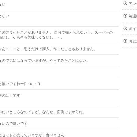
アン
ない
とない
毎週
ポイ
この方食べたことがありません。 自分で揃えられないし、スーパーの
高いし、そもそも美味しくないし・・。
お友
かあ・・・と、思うだけで購入、作ったこともありません。
なので気にはなっていますが、やってみたことはない。
。
無いですねー(´・c_・`)
中の話しです
べたいところなのですが、なんせ、面倒ですからね。
ないので嫌いです
にセットが売っていますが、食べません