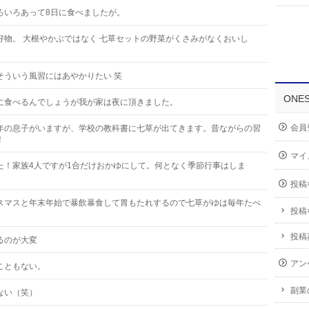
ろいろあって8日に食べましたが。
好物。 大根やかぶではなく 七草セットの野菜がくさみがなくおいし
そういう風習にはあやかりたい 笑
ONE
に食べるんでしょうが我が家は夜に頂きました。
会員
年の息子がいますが、学校の教科書に七草が出てきます。昔ながらの習
！
マイ
た！家族4人ですが1合だけおかゆにして。何となく季節行事はしま
投稿
スマスと年末年始で暴飲暴食して胃もたれするので七草がゆは毎年たべ
投稿
投稿
るのが大変
アン
こともない。
副業
ない（笑）