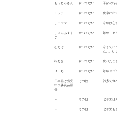
もうじゃさん
食べてない
季節の行
チッチ
食べてない
食卓に出
しーママ
食べてない
今年は忘
しゅんあすま
食べてない
毎年、セ
ま
むあは
食べてない
今までに
た｡｡｡ 
福あき
食べてない
食べたこ
りっち
食べてない
毎年セブ
日本化け猫党
その他
雑煮で食
中央委員会議
長
－
その他
七草粥は
－
その他
七草粥も