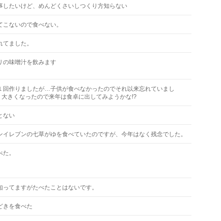
事したいけど、めんどくさいしつくり方知らない
てこないので食べない。
れてました。
リの味噌汁を飲みます
１回作りましたが…子供が食べなかったのでそれ以来忘れていまし
もう大きくなったので来年は食卓に出してみようかな!?
とない
ンイレブンの七草がゆを食べていたのですが、今年はなく残念でした。
べた。
知ってますがたべたことはないです。
どきを食べた