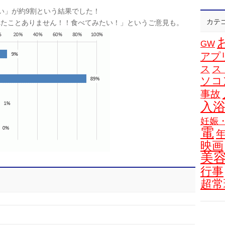
い」が約9割という結果でした！
カテ
べたことありません！！食べてみたい！」というご意見も。
GW
アプ
ス
ス
ソコ
事故
入
妊娠
電
映画
美
行事
超常