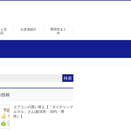
ント交
お友達紹介
県民性まと
景品
め
の投稿
エアコンの買い替え【「ダイチャンマ
ルマル」さん(新潟市・30代・男
性）】