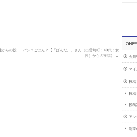
ONE
性からの投
パン？ごはん？【「ぱんだ。」さん（出雲崎町：40代：女
性）からの投稿】
→
会員
マイ
投稿
投稿
投稿
アン
副業