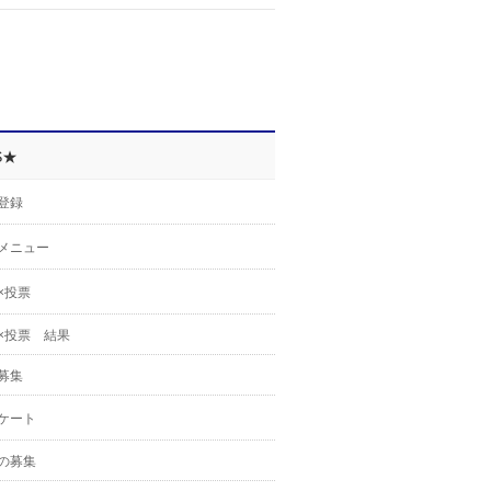
S★
登録
メニュー
×投票
×投票 結果
募集
ケート
の募集