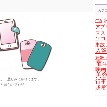
カテ
GW
アプ
ス
ス
ソコ
事故
入
妊娠
電
映画
美
した、、悲しみに暮れてます。
行事
いと思うのですが、
超常