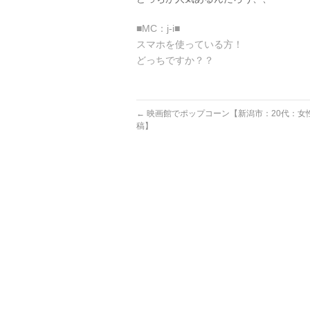
■MC：j-i■
スマホを使っている方！
どっちですか？？
←
映画館でポップコーン【新潟市：20代：女
稿】