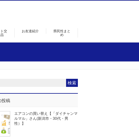
ント交
お友達紹介
県民性まと
景品
め
の投稿
エアコンの買い替え【「ダイチャンマ
ルマル」さん(新潟市・30代・男
性）】