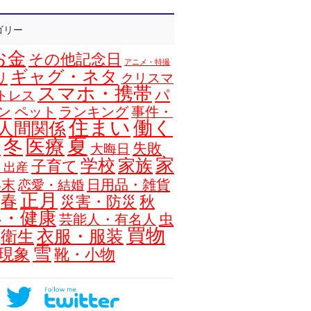
ゴリー
お金
その他記念日
アニメ・特撮
ギャグ・ネタ
リ
クリスマ
スマホ・携帯
パ
トレス
ン
ペット
ランキング
事件・
住まい
働く
人間関係
夏
冬
医療
浴
失敗
大晦日
家
学校
家族
子育て
・出産
年末
日用品・雑貨
恋愛・結婚
正月
春
災害・防災
秋
容・健康
虫
芸能人・有名人
買物
衣服・服装
衛生
雪
現象
靴・小物