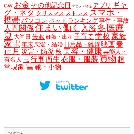
お金
ギャ
その他記念日
アプリ
GW
アニメ・特撮
スマホ・
グ・ネタ
クリスマス
ストレス
携帯
パソコン
ペット
ランキング
事件・事故
住まい
働く
冬
医療
人間関係
入浴
夏
学校
家族
子育て
失敗
大晦日
妊娠・出産
家電
春
映画
年末
日用品・雑貨
恋愛・結婚
正月
美容・健康
災害・防災
秋
芸能人・
買物
衣服・服装
衛生
行事
超
虫
有名人
雪
常現象
靴・小物