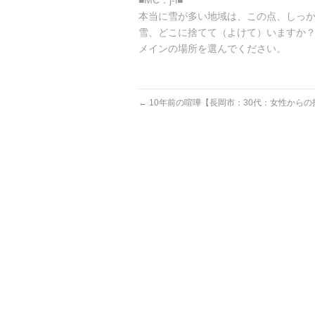
■MC：j-i■
本当に雪が多い地域は、この点、しっ
雪、どこに捨てて（よけて）いますか
メインの場所を選んでください。
←
10年前の喧嘩【長岡市：30代：女性からの