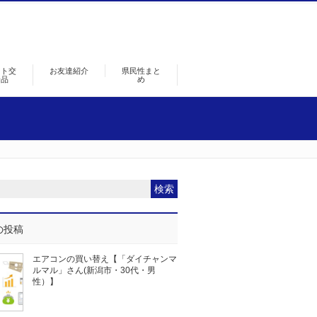
ント交
お友達紹介
県民性まと
景品
め
の投稿
エアコンの買い替え【「ダイチャンマ
ルマル」さん(新潟市・30代・男
性）】