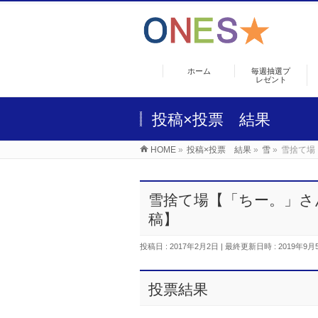
ホーム
毎週抽選プ
レゼント
投稿×投票 結果
HOME
»
投稿×投票 結果
»
雪
»
雪捨て場
雪捨て場【「ちー。」さ
稿】
投稿日 : 2017年2月2日
最終更新日時 : 2019年9月
投票結果