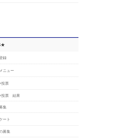
S★
登録
メニュー
×投票
×投票 結果
募集
ケート
の募集