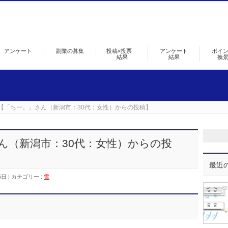
アンケート
副業の募集
投稿×投票
アンケート
ポイ
結果
結果
換
【「ちー。」さん（新潟市：30代：女性）からの投稿】
ん（新潟市：30代：女性）からの投
最近
5日
カテゴリー :
雪