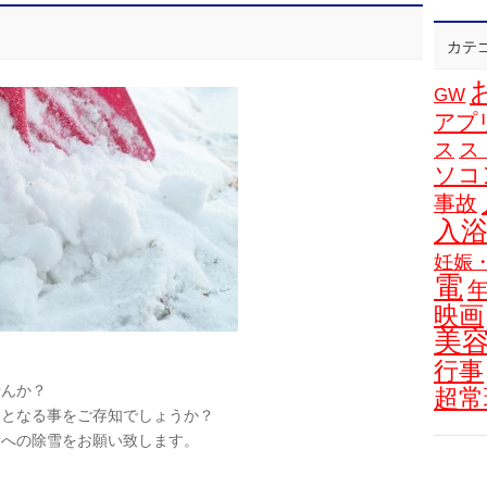
カテ
GW
アプ
ス
ス
ソコ
事故
入
妊娠
電
映画
美
行事
せんか？
超常
為となる事をご存知でしょうか？
所への除雪をお願い致します。