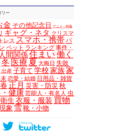
ゴリー
お金
その他記念日
アニメ・特撮
ギャグ・ネタ
リ
クリスマ
スマホ・携帯
パ
トレス
ン
ペット
ランキング
事件・
住まい
働く
人間関係
夏
冬
医療
浴
失敗
大晦日
家
学校
家族
子育て
・出産
年末
日用品・雑貨
恋愛・結婚
正月
春
災害・防災
秋
容・健康
虫
芸能人・有名人
買物
衣服・服装
衛生
雪
現象
靴・小物