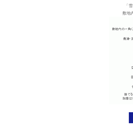
「雪
敷地