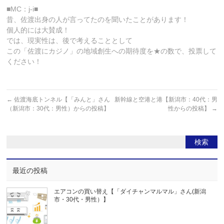
■MC：j-i■
昔、佐渡出身の人が言ってたのを聞いたことがあります！
個人的には大賛成！
では、現実性は、後で考えることとして
この「佐渡にカジノ」の地域創生への期待度を★の数で、投票して
ください！
←
佐渡海底トンネル【「みんと」さん
新幹線と空港と港【新潟市：40代：男
（新潟市：30代：男性）からの投稿】
性からの投稿】
→
最近の投稿
エアコンの買い替え【「ダイチャンマルマル」さん(新潟
市・30代・男性）】