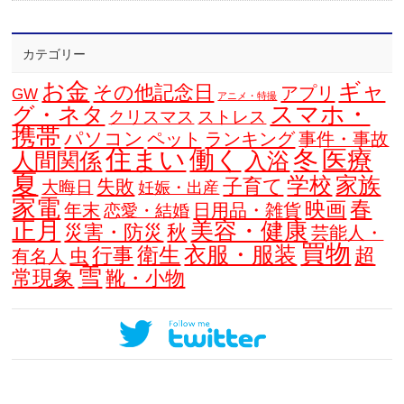
カテゴリー
お金
ギャ
その他記念日
アプリ
GW
アニメ・特撮
スマホ・
グ・ネタ
クリスマス
ストレス
携帯
パソコン
ペット
ランキング
事件・事故
住まい
働く
冬
医療
人間関係
入浴
夏
学校
家族
子育て
失敗
大晦日
妊娠・出産
家電
春
映画
年末
日用品・雑貨
恋愛・結婚
正月
美容・健康
災害・防災
秋
芸能人・
買物
衣服・服装
衛生
行事
超
虫
有名人
雪
常現象
靴・小物