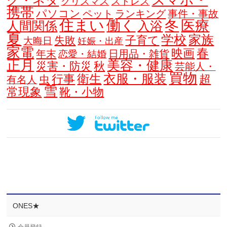
スマホ・
グ・ネタ
クリスマス
ストレス
携帯
パソコン
ペット
ランキング
事件・事故
住まい
働く
冬
医療
人間関係
入浴
夏
学校
家族
子育て
失敗
大晦日
妊娠・出産
家電
春
映画
年末
日用品・雑貨
恋愛・結婚
正月
美容・健康
災害・防災
秋
芸能人・
買物
衣服・服装
衛生
行事
超
虫
有名人
雪
常現象
靴・小物
ONES★