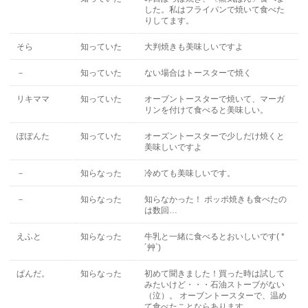
した。私はフライパンで焼いて食べた
りしてます。
そら
知っていた
大判焼きも美味しいですよ
－
知っていた
ない場合はトースターで焼く
リキママ
知っていた
オーブントースターで焼いて、マーガ
リンを付けて食べると美味しい。
ぽぽんた
知っていた
オーズントースターで少しだけ焼くと
美味しいですよ
－
知らなった
冷めても美味しいです。
－
知らなった
知らなかった！ ポッポ焼きも食べたの
は数回…
えふと
知らなった
牛乳と一緒に食べるとおいしいです( *
´艸`)
ぱんだ。
知らなった
初めて聞きました！買った時は試して
みたいけど・・・石油ストーブがない
（泣）。 オーブントースターで、温め
て食べたことならあります。