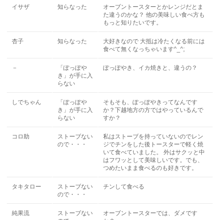
イサザ
知らなった
オーブントースターとかレンジだとま
た違うのかな？ 他の美味しい食べ方も
もっと知りたいです。
杏子
知らなった
大好きなので 大抵は冷たくなる前には
食べて無くなっちゃいます^_^;
－
「ぽっぽや
ぽっぽやき、イカ焼きと、違うの？
き」が手に入
らない
しでちゃん
「ぽっぽや
そもそも、ぽっぽやきってなんです
き」が手に入
か？下越地方の方ではやっているんで
らない
すか？
コロ助
ストーブない
私はストーブを持っていないのでレン
ので・・・
ジでチンをした後トースターで軽く焼
いて食べていました。 外はサクッと中
はフワッとして美味しいです。でも、
つめたいまま食べるのも好きです。
タキタロー
ストーブない
チンして食べる
ので・・・
純果流
ストーブない
オーブントースターでは、ダメです