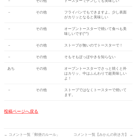
－
その他
トースターでチンしても美味しい
－
その他
フライパンでもできますよ。少し表面
がカリッとなると美味しい
－
その他
オーブントースターで焼いて食べも美
味しいです(^^)
－
その他
ストーブが無いのでトースターで！
－
その他
そもそもぽっぽやきを知らない
あち
その他
オーブントースターでさっと焼くと外
はカリッ、中はふんわりで超美味しい
よ！
－
その他
ストーブではなくトースターで焼いて
ます。
投稿ページへ戻る
←
コメント一覧「郵便のルール」
コメント一覧【みかんの剥き方】
→