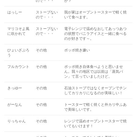
ので・・・
か？
はっしー
ストーブない
我が家はオーブントースターで軽く焼
ので・・・
いて食べます。
マリコそよ風
ストーブない
電子レンジで温めなおしてあっつあつ
に吹かれて
ので・・・
の状態でバニラアイスと一緒に食べる
のが好きです～。
ひょいざぶろ
その他
ポッポ焼き嫌い
う
フルカウント
その他
ポッポ焼き自体食べようと思いませ
ん。我々の地区では以前は「蒸気パ
ン」て言っていましたけど。
きっゆー
その他
石油ストーブではなくオーブンでチン
してカリカリになるのが美味しい！
がーなん
その他
トースターで軽く焼くと外カリ中ふあ
で美味しいです。
りっちゃん
その他
レンジで温めオーブントースターで焼
いてもいけます！