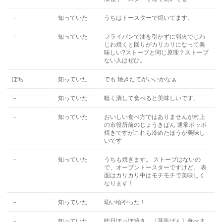
－
知っていた
うちはトースターで焼いてます。
－
知っていた
フライパンで油を引かずに弱火でじわ
じわ焼くと回りがカリカリになって美
味しい?ストーブと同じ原理？ストーブ
ない人はぜひ。
ぽち
知っていた
でも 焼きたてがいいかなぁ
－
知っていた
軽く潰して食べると美味しいです。
－
知っていた
おいしい食べ方ではありませんが村上
の市役所前のじょうきぱん 通常ポッポ
焼きですがこれも冷めたほうが美味し
いです
－
知っていた
うちも焼きます。 ストーブはないの
で、オーブントースターですけど。 表
面はカリカリ中はモチモチで美味しく
なります！
－
知っていた
幼い頃やった！
－
知っていた
昨日ぽっぽ焼き、〔蒸気ぱん〕食べま