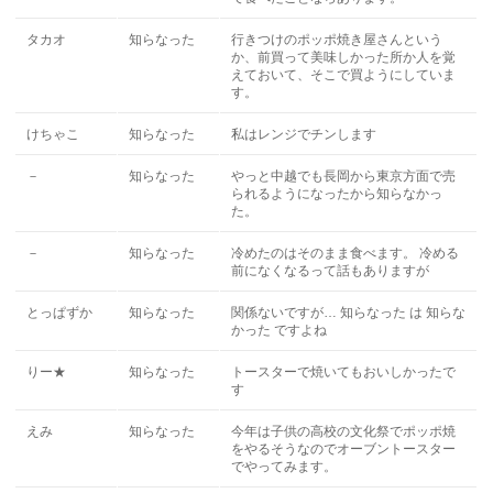
タカオ
知らなった
行きつけのポッポ焼き屋さんという
か、前買って美味しかった所か人を覚
えておいて、そこで買ようにしていま
す。
けちゃこ
知らなった
私はレンジでチンします
－
知らなった
やっと中越でも長岡から東京方面で売
られるようになったから知らなかっ
た。
－
知らなった
冷めたのはそのまま食べます。 冷める
前になくなるって話もありますが
とっぱずか
知らなった
関係ないですが… 知らなった は 知らな
かった ですよね
りー★
知らなった
トースターで焼いてもおいしかったで
す
えみ
知らなった
今年は子供の高校の文化祭でポッポ焼
をやるそうなのでオーブントースター
でやってみます。