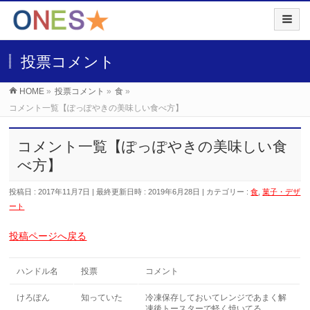
投票コメント
HOME
»
投票コメント
»
食
»
コメント一覧【ぽっぽやきの美味しい食べ方】
コメント一覧【ぽっぽやきの美味しい食
べ方】
投稿日 : 2017年11月7日
最終更新日時 : 2019年6月28日
カテゴリー :
食
,
菓子・デザ
ート
投稿ページへ戻る
ハンドル名
投票
コメント
けろぽん
知っていた
冷凍保存しておいてレンジであまく解
凍後トースターで軽く焼いてる