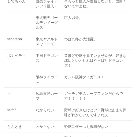
しでちゃん
読売ジャイア
そろっと巨人が優勝しないと、面白く
ンツ（巨人）
ないですよね。
－
東北楽天ゴー
巨人以外。
ルデンイーグ
ルス
tabotabo
東京ヤクルト
つば九郎が大活躍。
スワローズ
ボナペティ
中日ドラゴン
昔ほど野球を見ていませんが、好きな
ズ
球団といわれればやっぱりドラゴン
ズ！
－
阪神タイガー
ガンバ阪神タイガース！
ス
－
広島東洋カー
ガッチガチのカープファンだからで
プ
す！！！！！
tar***
わからない
野球は好きだけどプロ野球はあまり興
味がわかないんですよねぇ・・・
とんとき
わからない
野球に何一つも興味がない！