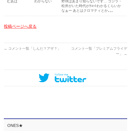
むあは
わからない
野球はあまり知らないです… ゴジラ・
松井がいた時代がﾁｮｯﾄわかるくらいか
なぁー あとはクロマティとか｡｡｡
投稿ページへ戻る
←
コメント一覧「しんだ？アザ？」
コメント一覧「プレミアムフライデ
ー」
→
ONES★