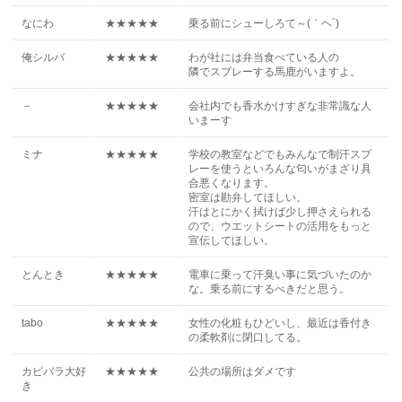
なにわ
★★★★★
乗る前にシューしろて～(｀ヘ´)
俺シルバ
★★★★★
わが社には弁当食べている人の
隣でスプレーする馬鹿がいますよ。
－
★★★★★
会社内でも香水かけすぎな非常識な人
いまーす
ミナ
★★★★★
学校の教室などでもみんなで制汗スプ
レーを使うといろんな匂いがまざり具
合悪くなります。
密室は勘弁してほしい。
汗はとにかく拭けば少し押さえられる
ので、ウエットシートの活用をもっと
宣伝してほしい。
とんとき
★★★★★
電車に乗って汗臭い事に気づいたのか
な。乗る前にするべきだと思う。
tabo
★★★★★
女性の化粧もひどいし、最近は香付き
の柔軟剤に閉口してる。
カピバラ大好
★★★★★
公共の場所はダメです
き