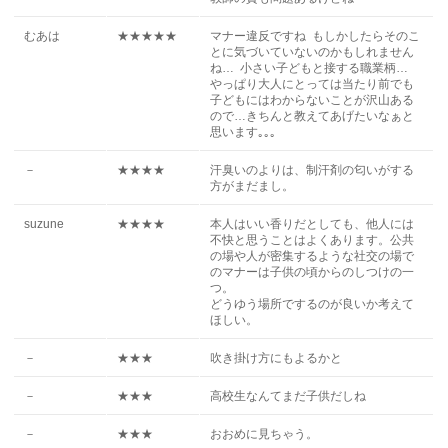
むあは
★★★★★
マナー違反ですね もしかしたらそのこ
とに気づいていないのかもしれません
ね… 小さい子どもと接する職業柄…
やっぱり大人にとっては当たり前でも
子どもにはわからないことが沢山ある
ので…きちんと教えてあげたいなぁと
思います｡｡｡
－
★★★★
汗臭いのよりは、制汗剤の匂いがする
方がまだまし。
suzune
★★★★
本人はいい香りだとしても、他人には
不快と思うことはよくあります。公共
の場や人が密集するような社交の場で
のマナーは子供の頃からのしつけの一
つ。
どうゆう場所でするのが良いか考えて
ほしい。
－
★★★
吹き掛け方にもよるかと
－
★★★
高校生なんてまだ子供だしね
－
★★★
おおめに見ちゃう。