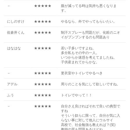
－
★★★★★
腹が減ってる時は気持ち悪くなりま
す。
にしのすけ
★★★★★
やるなら、外でやってもらいたい。
佐倉井くん
★★★★★
制汗スプレーも問題だが、化粧のニオ
イがプンプンするのも問題あり
はなはな
★★★★★
若い子多いですよね。
多分私もその中の一人。
いつからか迷惑を考えてましたね。
子供産まれてからかな。
－
★★★★★
更衣室やトイレでやるべき
アデル
★★★★★
周りのことを気にして欲しいですね。
ふう
★★★★★
トイレでやって！！
－
★★★★★
自分さえ良ければそれで良いの典型で
すね
そういう奴らに限って、自分が気に入
らない事に対して他人にウルサイ
高校で、社会勉強も教えれば？(笑)
教師の質も問題あるけどね