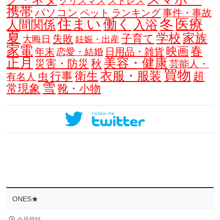
クリスマス
ストレス
携帯
パソコン
ペット
ランキング
事件・事故
住まい
働く
冬
医療
人間関係
入浴
夏
学校
家族
子育て
失敗
大晦日
妊娠・出産
家電
春
映画
年末
日用品・雑貨
恋愛・結婚
正月
美容・健康
災害・防災
秋
芸能人・
買物
衣服・服装
衛生
行事
超
虫
有名人
雪
常現象
靴・小物
ONES★
会員登録