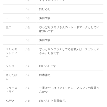
－
いる
マイケルジャクソン
－
いる
舘ひろし
－
いる
浜田省吾
圭二
いる
やっぱりタモリさんのトレードマークとして印
象強いです。
－
いる
浜田省吾
ベルガモ
いる
ずっとサングラスしてる有名人は、スガシカオ
ットティ
さん。好きです。
ー
ワンコ
いる
舘ひろしです。
さくたぼ
いる
鈴木雅之
ん
フリーズ
いる
一番はやっぱりタモリさん アルフィの桜井さ
ドライ
んかな
KUMA
いる
舘ひろしと柴田恭兵。