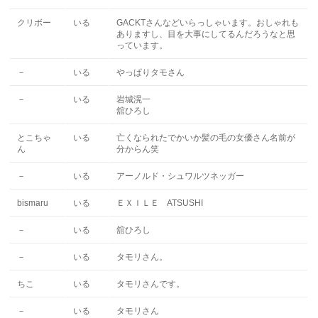
クリボー
いる
GACKTさんなどいらっしゃいます。おしゃれも
ありますし、目を大事にしてるんだろうなと思
っています。
－
いる
やっぱりタモさん
－
いる
岩城滉一
舘ひろし
とこちゃ
いる
亡くなられたでかいか髪の毛の女優さん名前が
ん
分からん笑
－
いる
アーノルド・シュワルツネッガー
bismaru
いる
ＥＸＩＬＥ ATSUSHI
－
いる
舘ひろし
－
いる
タモリさん。
ちこ
いる
タモリさんです。
－
いる
タモリさん