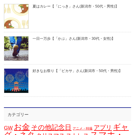
夏はカレー【「にっき」さん(新潟市・50代・男性)】
一日一万歩【「かぶ」さん(新潟市・30代・女性)】
好きなお祭り【「ピカサ」さん(新潟市・50代・男性)】
カテゴリー
お金
ギャ
その他記念日
アプリ
GW
アニメ・特撮
スマホ・
グ・ネタ