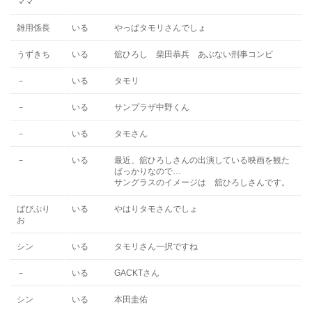
ママ
雑用係長
いる
やっぱタモリさんでしょ
うずきち
いる
舘ひろし 柴田恭兵 あぶない刑事コンビ
－
いる
タモリ
－
いる
サンプラザ中野くん
－
いる
タモさん
－
いる
最近、舘ひろしさんの出演している映画を観た
ばっかりなので…
サングラスのイメージは 舘ひろしさんです。
ぱぴぷり
いる
やはりタモさんでしょ
お
シン
いる
タモリさん一択ですね
－
いる
GACKTさん
シン
いる
本田圭佑