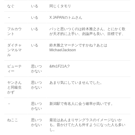
なぐ
いる
同じくタモリ
－
いる
X JAPANのトムさん
フルカウ
いる
パッと思いつくのは鈴木雅之さん、とにかく歌
ント
が天才的に上手い、勿論声も良い、目標です、
ダイチャ
いる
鈴木雅之マーチンですかね？あとは
ンマルマ
MichaelJackson
ル
ビューテ
思いつ
&#x1F21A;?
ィー
かない
ヤンさん
思いつ
あまり気にしていませんでした。
と同級生
かない
かず
－
思いつ
新潟駅で有名人に会う確率が高いです。
かない
ねここ
思いつ
最近はあんまりサングラスのイメージないか
かない
も。昔かけてた人も外すようになった人も多い
し。