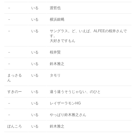
－
いる
渡哲也
－
いる
横浜銀蝿
－
いる
サングラス。ど、いえば、ALFEEの桜井さんで
す。
大好きですもん
－
いる
桜井賢
－
いる
鈴木雅之
まっさる
いる
タモリ
ん
すきのー
いる
違う違うそうじゃない、のひと
－
いる
レイザーラモンHG
－
いる
やっぱり鈴木雅之さん
ぽんころ
いる
鈴木雅之