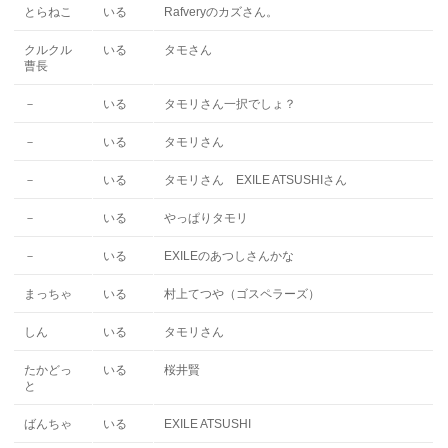
とらねこ
いる
Rafveryのカズさん。
クルクル
いる
タモさん
曹長
－
いる
タモリさん一択でしょ？
－
いる
タモリさん
－
いる
タモリさん EXILE ATSUSHIさん
－
いる
やっぱりタモリ
－
いる
EXILEのあつしさんかな
まっちゃ
いる
村上てつや（ゴスペラーズ）
しん
いる
タモリさん
たかどっ
いる
桜井賢
と
ばんちゃ
いる
EXILE ATSUSHI