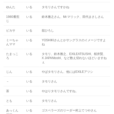
ゆんた
いる
タモリさんですかね
1980番煎
いる
鈴木雅之さん、Mr.マリック、田代まさしさん
じ
ピカサ
いる
舘ひろし
ミーちゃ
いる
YOSHIKIさんとかサングラスのイメージですよ
んママ
ね
たまっこ
いる
タモリ、鈴木雅之、EXILEATSUSHI、桜井賢、
ろ
X JAPANtoshl、など数え切れないほどいますね
ぇ
じん
いる
やぱタモリさん、他にはEXILEアツシ
－
いる
タモリさん
茶
いる
やはりタモリさんですね。
とも
いる
タモリさん
あっくん
いる
ゴスペラーズのリーダー村上てつやさん