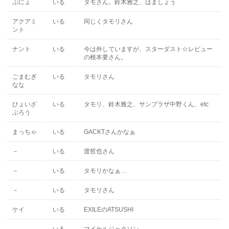
ぷにょ
いる
タモさん。鈴木雅之、はましょう
アクアミ
いる
同じくタモリさん
ント
ナント
いる
今は外していますが、スターダスト☆レビュー
の根本要さん。
ごまむぎ
いる
タモリさん
なな
ひょいざ
いる
タモリ、鈴木雅之、サンプラザ中野くん、etc
ぶろう
まっちゃ
いる
GACKTさんかなぁ
－
いる
渡哲也さん
－
いる
タモリかなぁ…
－
いる
タモリさん
ケイ
いる
EXILEのATSUSHI