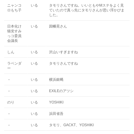
ニャンコ
いる
タモリさんですね。いいともやMステをよく見
ロもち子
ていたので真っ先にタモリさんが思い浮かびま
した。
日本化け
いる
因幡晃さん
猫党すみ
っコ委員
会議長
しん
いる
沢山いすぎますね
ラベンダ
いる
タモリさんですね
ー
－
いる
横浜銀蝿
－
いる
EXILEのアツシ
のり
いる
YOSHIKI
－
いる
浜田省吾
－
いる
タモリ、GACKT、YOSHIKI