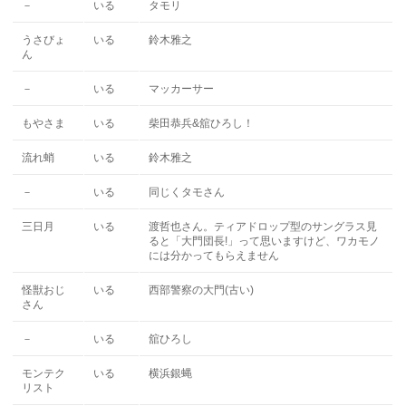
－
いる
タモリ
うさびょ
いる
鈴木雅之
ん
－
いる
マッカーサー
もやさま
いる
柴田恭兵&舘ひろし！
流れ蛸
いる
鈴木雅之
－
いる
同じくタモさん
三日月
いる
渡哲也さん。ティアドロップ型のサングラス見
ると「大門団長!」って思いますけど、ワカモノ
には分かってもらえません
怪獣おじ
いる
西部警察の大門(古い)
さん
－
いる
舘ひろし
モンテク
いる
横浜銀蝿
リスト