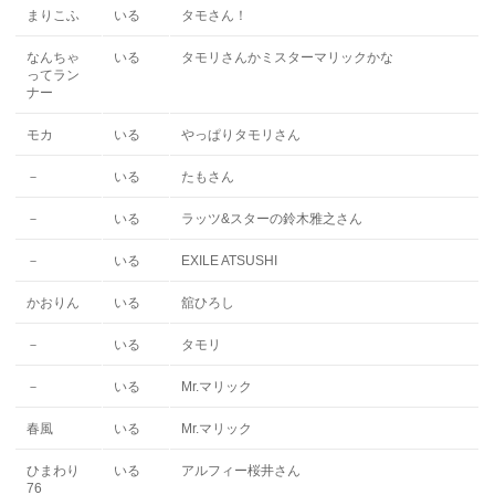
まりこふ
いる
タモさん！
なんちゃ
いる
タモリさんかミスターマリックかな
ってラン
ナー
モカ
いる
やっぱりタモリさん
－
いる
たもさん
－
いる
ラッツ&スターの鈴木雅之さん
－
いる
EXILE ATSUSHI
かおりん
いる
舘ひろし
－
いる
タモリ
－
いる
Mr.マリック
春風
いる
Mr.マリック
ひまわり
いる
アルフィー桜井さん
76