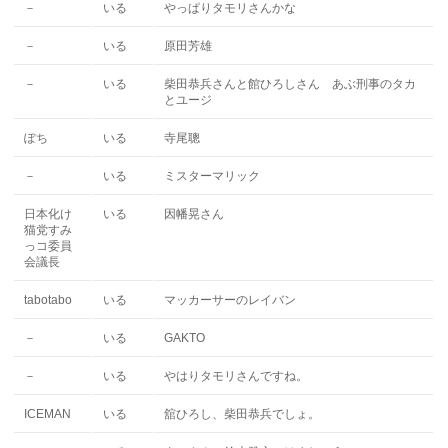
－
いる
やっぱりタモリさんかな
－
いる
原田芳雄
－
いる
柴田恭兵さんと館ひろしさん あぶ刑事のタカ
とユージ
ぽち
いる
寺尾聰
－
いる
ミスターマリック
日本化け
いる
因幡晃さん
猫党すみ
っコ委員
会議長
tabotabo
いる
マッカーサーのレイバン
－
いる
GAKTO
－
いる
やはりタモリさんですね。
ICEMAN
いる
舘ひろし、柴田恭兵でしょ。