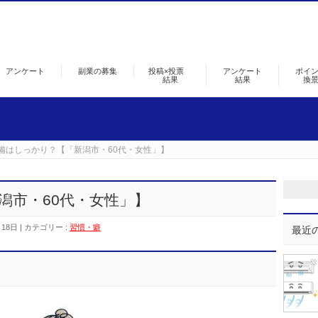
アンケート
副業の募集
投稿×投票
アンケート
ポイ
結果
結果
換
備はしっかり？【「新潟市・60代・女性」】
潟市・60代・女性」】
月18日
カテゴリー :
習慣・癖
最近