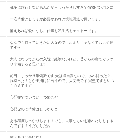
滅多に旅行しないもんだからしっかりしすぎて荷物パンパンに
一応準備はしますが必要があれば現地調達で買います。
備えあれば憂いなし。仕事も私生活もモットーです。
なんでも持っていきたい人なので 泊まりじゃなくても大荷物
ですw
大人になってからの入院は経験ないけど、昔からの癖でガッツ
リ準備すると思います
前日にしっかり準備派です 夫は適当派なので、あれ持った？こ
れ持った？とか出掛けに言うので、大丈夫です 完璧ですといつ
も応えてます
心配症でついつい、つめこむ
心配なので準備はしっかりと
ある程度しっかりします！でも、大事なものを忘れたりもする
んですよ！うだかりだね
備えあれば憂いなし