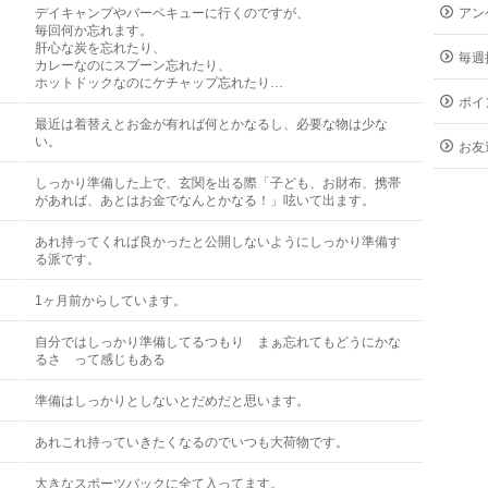
デイキャンプやバーベキューに行くのですが、
アン
毎回何か忘れます。
肝心な炭を忘れたり、
毎週
カレーなのにスプーン忘れたり、
ホットドックなのにケチャップ忘れたり…
ポイ
最近は着替えとお金が有れば何とかなるし、必要な物は少な
い。
お友
しっかり準備した上で、玄関を出る際「子ども、お財布、携帯
があれば、あとはお金でなんとかなる！」呟いて出ます。
あれ持ってくれば良かったと公開しないようにしっかり準備す
る派です。
1ヶ月前からしています。
自分ではしっかり準備してるつもり まぁ忘れてもどうにかな
るさ って感じもある
準備はしっかりとしないとだめだと思います。
あれこれ持っていきたくなるのでいつも大荷物です。
大きなスポーツバックに全て入ってます。