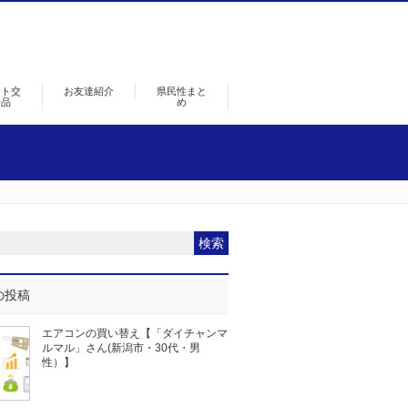
ント交
お友達紹介
県民性まと
景品
め
の投稿
エアコンの買い替え【「ダイチャンマ
ルマル」さん(新潟市・30代・男
性）】