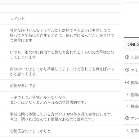
コメント
可能な限りどんなトラブルにも対処できるように準備しつつ
帰ってきて荷ほどきするときに、使わずに済んだことを喜びつ
つ片付けます
ONE
いつも一泊なのに何泊する気だと言われるくらいの大荷物にな
ってしまいます
会員
自分の中ではしっかり準備してます。けど忘れても買えばいっ
マイ
かと思ってます。
投稿
荷物が多いです
投稿
一泊でもつい荷物が多くなりがち。
ダンナは少なくまとめられるので対照的です。
投稿
事前に同じ体験している方のYouTube等を見て参考にします。
アン
今は、調べればなんでも情報があるので便利です。
副業
心配症なのでしっかりと