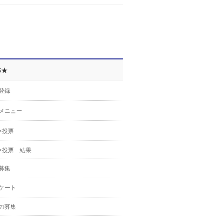
S★
登録
メニュー
×投票
×投票 結果
募集
ケート
の募集