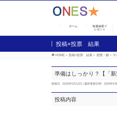
ホーム
毎週抽選プ
レゼント
投稿×投票 結果
HOME
»
投稿×投票 結果
»
習慣・癖
»
準
準備はしっかり？【「新
投稿日 : 2026年5月12日
最終更新日時 : 2026年5
投稿内容