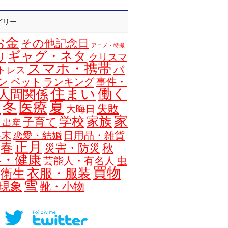
ゴリー
お金
その他記念日
アニメ・特撮
ギャグ・ネタ
リ
クリスマ
スマホ・携帯
パ
トレス
ン
ペット
ランキング
事件・
住まい
働く
人間関係
夏
冬
医療
浴
失敗
大晦日
家
学校
家族
子育て
・出産
年末
日用品・雑貨
恋愛・結婚
正月
春
災害・防災
秋
容・健康
虫
芸能人・有名人
買物
衣服・服装
衛生
雪
現象
靴・小物