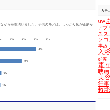
カテ
GW
きながら毎晩洗いました。子供のモノは、しっかりめが正解か
アプ
ス
ス
ソコ
事故
入
妊娠
電
映画
美
行事
超常