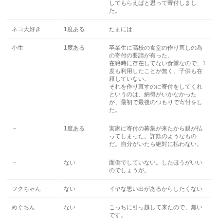
してもらえばと思って寄付しまし
た。
ネコ大好き
1度ある
たまには
小生
1度ある
卒業生に高校の食堂の作り直しの為
の寄付の要請が有った。
在籍時に存在してない食堂なので、1
度も利用したことが無く、子供も在
籍していない。
それを作り直すのに寄付をしてくれ
というのは、納得がいかなかった
が、最初で最後のつもりで寄付をし
た。
－
1度ある
実家に寄付の募集が来たから親が払
ってしまった。詐欺のようなもの
だ。自分がいたら絶対に払わない。
－
ない
面倒でしていない。したほうがいい
のでしょうが。
フクちゃん
ない
イヤな思い出があるからしたくない
めぐちん
ない
こっちに引っ越して来たので、無い
です。