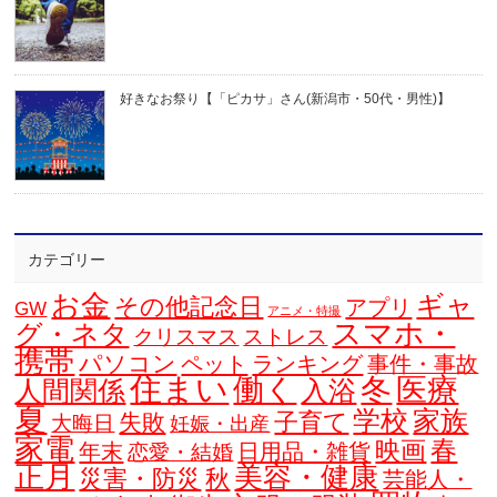
好きなお祭り【「ピカサ」さん(新潟市・50代・男性)】
カテゴリー
お金
ギャ
その他記念日
アプリ
GW
アニメ・特撮
スマホ・
グ・ネタ
クリスマス
ストレス
携帯
パソコン
ペット
ランキング
事件・事故
住まい
働く
冬
医療
人間関係
入浴
夏
学校
家族
子育て
失敗
大晦日
妊娠・出産
家電
春
映画
年末
日用品・雑貨
恋愛・結婚
正月
美容・健康
災害・防災
秋
芸能人・