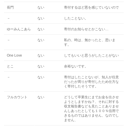
長門
ない
寄付するほど恩を感じていないので
－
ない
したことない。
ゆーみんこあら
ない
寄付のお知らせとかこない…
－
ない
私の、時は、無かったと、思いま
す。
One Love
ない
してもいいと思うがしたことがない
とこ
ない
余裕ないです。
－
ない
寄付はしたことないが、知人が任意
だったが周りが寄付したため仕方な
く寄付したそうです。
フルカウント
ない
どうして卒業生にまでお金を出させ
ようとしますかね？、それに対する
収支報告書なども見たことありませ
んしあったとしても１００％信用で
きるものではありません、なのでし
ません、