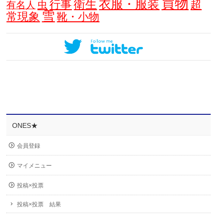
買物
衣服・服装
衛生
行事
超
虫
有名人
雪
常現象
靴・小物
ONES★
会員登録
マイメニュー
投稿×投票
投稿×投票 結果