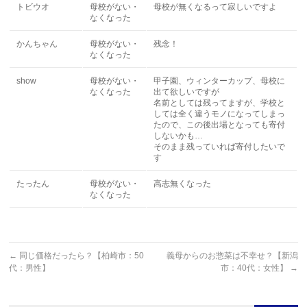
トビウオ
母校がない・
母校が無くなるって寂しいですよ
なくなった
かんちゃん
母校がない・
残念！
なくなった
show
母校がない・
甲子園、ウィンターカップ、母校に
なくなった
出て欲しいですが
名前としては残ってますが、学校と
しては全く違うモノになってしまっ
たので、この後出場となっても寄付
しないかも…
そのまま残っていれば寄付したいで
す
たったん
母校がない・
高志無くなった
なくなった
←
同じ価格だったら？【柏崎市：50
義母からのお惣菜は不幸せ？【新潟
代：男性】
市：40代：女性】
→