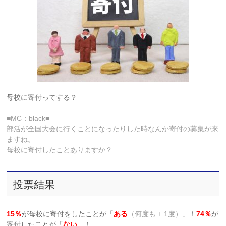
母校に寄付ってする？
■MC：black■
部活が全国大会に行くことになったりした時なんか寄付の募集が来
ますね。
母校に寄付したことありますか？
投票結果
15％
が母校に寄付をしたことが「
ある
（何度も + 1度）
」！
74％
が
寄付したことが「
ない
」！