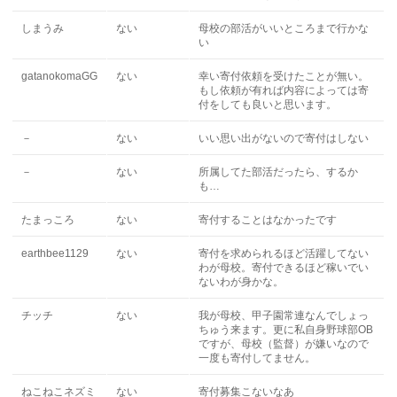
しまうみ
ない
母校の部活がいいところまで行かな
い
gatanokomaGG
ない
幸い寄付依頼を受けたことが無い。
もし依頼が有れば内容によっては寄
付をしても良いと思います。
－
ない
いい思い出がないので寄付はしない
－
ない
所属してた部活だったら、するか
も…
たまっころ
ない
寄付することはなかったです
earthbee1129
ない
寄付を求められるほど活躍してない
わが母校。寄付できるほど稼いでい
ないわが身かな。
チッチ
ない
我が母校、甲子園常連なんでしょっ
ちゅう来ます。更に私自身野球部OB
ですが、母校（監督）が嫌いなので
一度も寄付してません。
ねこねこネズミ
ない
寄付募集こないなあ