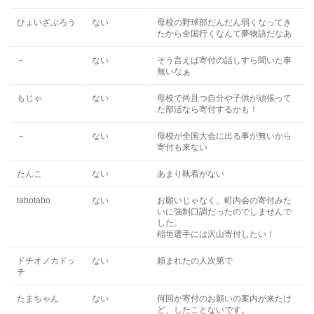
ひょいざぶろう
ない
母校の野球部だんだん弱くなってき
たから全国行くなんて夢物語だなあ
－
ない
そう言えば寄付の話しすら聞いた事
無いなぁ
もじゃ
ない
母校で尚且つ自分や子供が頑張って
た部活なら寄付するかも！
－
ない
母校が全国大会に出る事が無いから
寄付も来ない
たんこ
ない
あまり執着がない
tabotabo
ない
お願いじゃなく、町内会の寄付みた
いに強制口調だったのでしませんで
した。
稲垣選手には沢山寄付したい！
ドチオノカドッ
ない
頼まれたの人次第で
チ
たまちゃん
ない
何回か寄付のお願いの案内が来たけ
ど、したことないです。