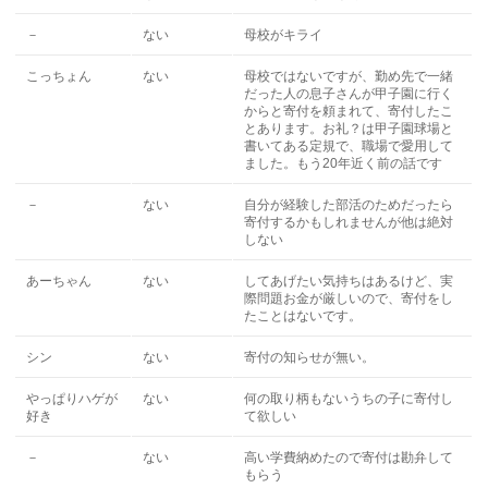
－
ない
母校がキライ
こっちょん
ない
母校ではないですが、勤め先で一緒
だった人の息子さんが甲子園に行く
からと寄付を頼まれて、寄付したこ
とあります。お礼？は甲子園球場と
書いてある定規で、職場で愛用して
ました。もう20年近く前の話です
－
ない
自分が経験した部活のためだったら
寄付するかもしれませんが他は絶対
しない
あーちゃん
ない
してあげたい気持ちはあるけど、実
際問題お金が厳しいので、寄付をし
たことはないです。
シン
ない
寄付の知らせが無い。
やっぱりハゲが
ない
何の取り柄もないうちの子に寄付し
好き
て欲しい
－
ない
高い学費納めたので寄付は勘弁して
もらう