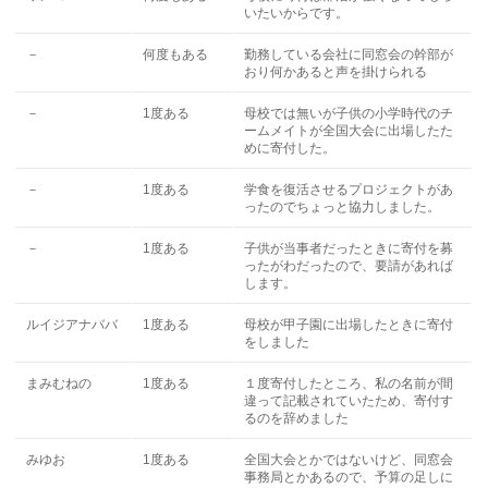
いたいからです。
－
何度もある
勤務している会社に同窓会の幹部が
おり何かあると声を掛けられる
－
1度ある
母校では無いが子供の小学時代のチ
ームメイトが全国大会に出場したた
めに寄付した。
－
1度ある
学食を復活させるプロジェクトがあ
ったのでちょっと協力しました。
－
1度ある
子供が当事者だったときに寄付を募
ったがわだったので、要請があれば
します。
ルイジアナババ
1度ある
母校が甲子園に出場したときに寄付
をしました
まみむねの
1度ある
１度寄付したところ、私の名前が間
違って記載されていたため、寄付す
るのを辞めました
みゆお
1度ある
全国大会とかではないけど、同窓会
事務局とかあるので、予算の足しに