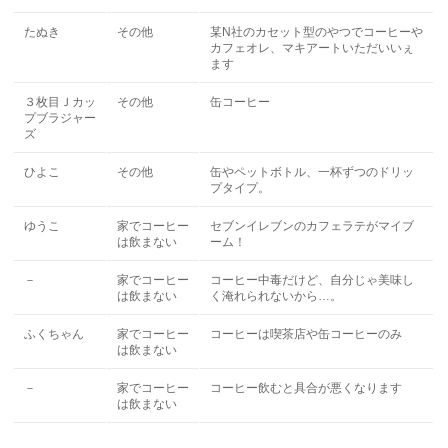
たぬき
その他
某N社のカセット型のやつでコーヒーや
カフェオレ、マキアートいただいいぇ
ます
３枚目Ｊカッ
その他
缶コーヒー
プブラジャー
ズ
ひよこ
その他
缶やペットボトル、一杯ずつのドリッ
プタイプ。
ゆうこ
家でコーヒー
セブンイレブンのカフェラテがマイブ
は飲まない
ーム！
－
家でコーヒー
コーヒー中毒だけど、自分じゃ美味し
は飲まない
く淹れられないから…。
ふくちゃん
家でコーヒー
コーヒーは喫茶店や缶コーヒーのみ
は飲まない
－
家でコーヒー
コーヒー飲むと具合が悪くなります
は飲まない