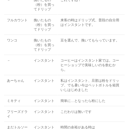
－
挽いたもの
これですね！
（粉）を買っ
てドリップ
フルカウント
挽いたもの
来客の時はドリップ式、普段の自分用
（粉）を買っ
はインスタントです。
てドリップ
ワンコ
挽いたもの
豆を選んで、挽いてもらっています。
（粉）を買っ
てドリップ
－
インスタント
コーヒーはインスタント家では。コー
ヒーショップで美味しいのを飲むか
ら。
あーちゃん
インスタント
私はインスタント、旦那は粉をドリッ
プ、でも暑い今はペットボトルを箱買
いしはじめました
ミキティ
インスタント
簡単に…となったら粉にした
フリーズドラ
インスタント
こだわりは無いです
イ
まだトルソー
インスタント
時間の余裕がある時は