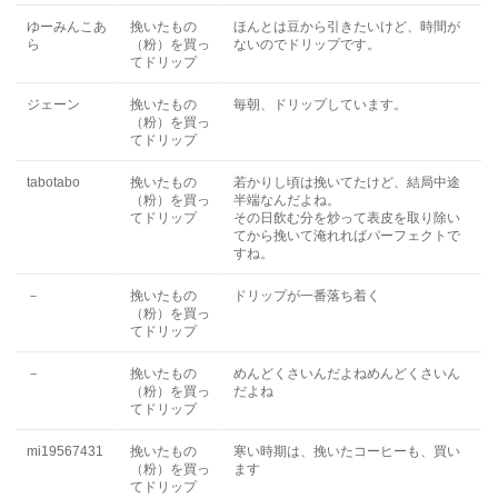
ゆーみんこあ
挽いたもの
ほんとは豆から引きたいけど、時間が
ら
（粉）を買っ
ないのでドリップです。
てドリップ
ジェーン
挽いたもの
毎朝、ドリップしています。
（粉）を買っ
てドリップ
tabotabo
挽いたもの
若かりし頃は挽いてたけど、結局中途
（粉）を買っ
半端なんだよね。
てドリップ
その日飲む分を炒って表皮を取り除い
てから挽いて淹れればパーフェクトで
すね。
－
挽いたもの
ドリップが一番落ち着く
（粉）を買っ
てドリップ
－
挽いたもの
めんどくさいんだよねめんどくさいん
（粉）を買っ
だよね
てドリップ
mi19567431
挽いたもの
寒い時期は、挽いたコーヒーも、買い
（粉）を買っ
ます
てドリップ