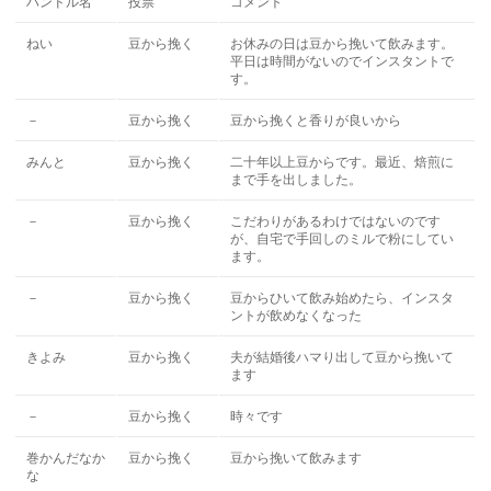
ハンドル名
投票
コメント
ねい
豆から挽く
お休みの日は豆から挽いて飲みます。
平日は時間がないのでインスタントで
す。
－
豆から挽く
豆から挽くと香りが良いから
みんと
豆から挽く
二十年以上豆からです。最近、焙煎に
まで手を出しました。
－
豆から挽く
こだわりがあるわけではないのです
が、自宅で手回しのミルで粉にしてい
ます。
－
豆から挽く
豆からひいて飲み始めたら、インスタ
ントが飲めなくなった
きよみ
豆から挽く
夫が結婚後ハマり出して豆から挽いて
ます
－
豆から挽く
時々です
巻かんだなか
豆から挽く
豆から挽いて飲みます
な