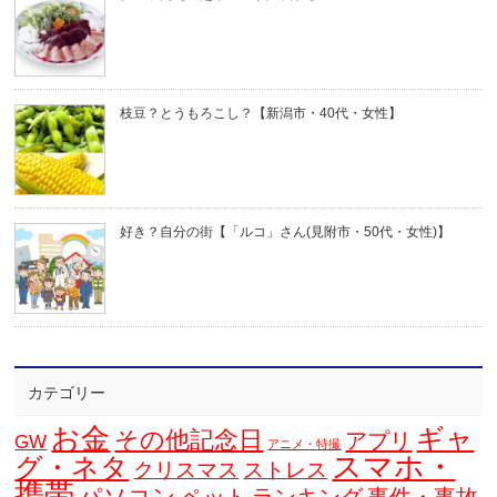
枝豆？とうもろこし？【新潟市・40代・女性】
好き？自分の街【「ルコ」さん(見附市・50代・女性)】
カテゴリー
お金
ギャ
その他記念日
アプリ
GW
アニメ・特撮
スマホ・
グ・ネタ
クリスマス
ストレス
携帯
パソコン