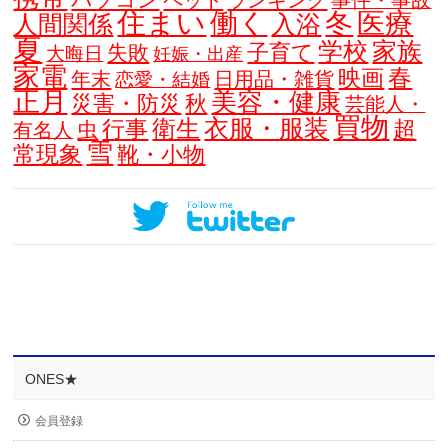
ペット
ランキング
事件・事故
住まい
働く
冬
医療
人間関係
入浴
夏
学校
家族
子育て
失敗
大晦日
妊娠・出産
家電
春
映画
年末
日用品・雑貨
恋愛・結婚
正月
美容・健康
災害・防災
秋
芸能人・
買物
衣服・服装
衛生
行事
超
虫
有名人
雪
常現象
靴・小物
ONES★
会員登録