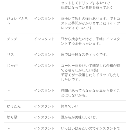
セットしてドリップするやつで
個装になっている物を買っておく
ひょいざぶろ
インスタント
豆挽いて飲むの憧れあります。でもコ
う
ストと手間がかかりますよね（汗）ブ
レンディでいいです。
チッチ
インスタント
豆から挽きたいけど、手軽にインスタ
ントで済ませちゃいます。
リス
インスタント
家では手軽なスティックです。
じゃが
インスタント
コーヒー豆をひいて朝楽しむ余裕が持
てる暮らしがしたい(笑)
子育てが一段落したらドリップしたり
したいです。
－
インスタント
時間があってもなかなか豆から挽くこ
とはしないかも。
ゆうたん
インスタント
簡単でいい
塗り壁
インスタント
豆からが美味しいけど。
－
インスタント
いっぱい飲みたいのでインスタントで