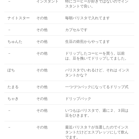
－
インスタント
特にコーヒーが好きではないのでイン
スタントで良い。
ナイトスター
その他
毎朝バリスタで入れてます
－
その他
カプセルです
ちゅんた
その他
生豆の焙煎からやってます
－
その他
ドリップしたコーヒーを買う。以前
は、豆を挽いてドリップしてました。
ぽち
その他
バリスタでいれるけど、それは インス
タントかな？
たまる
その他
一つづつパックになってるドリップ式
ちゃき
その他
ドリップパック
－
その他
いつもはバリスタで、週に２、３回は
豆をひきます。
－
その他
最近バリスタ？が当選したのでインス
タントだけどエスプレッソにして飲ん
でます。