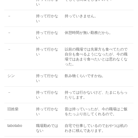
い
－
持って行かな
持っていきません。
い
－
持って行かな
休憩時間が無い勤務だから。
い
－
持って行かな
以前の職場では先輩方も食べてたので
い
自分も食べるようになったが、今の職
場ではあまり食べたいとは思わなくな
った。
シン
持って行かな
飲み物くらいですかね。
い
－
持って行かな
持っては行かないけど、たまにもらっ
い
たりします。
旧姓柴
持って行かな
昔は持っていったが、今の職場はご飯
い
をたっぷり出してくれるので。
tabotabo
職場勤めでは
自宅で仕事しているのでおやつは机の
ない
わきに積んであります。