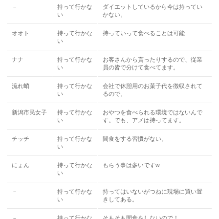
－
持って行かな
ダイエットしているから今は持ってい
い
かない。
オオト
持って行かな
持っていって食べることは可能
い
ナナ
持って行かな
お客さんから貰ったりするので、従業
い
員の皆で分けて食べてます。
流れ蛸
持って行かな
会社で休憩用のお菓子代を徴収されて
い
るので。
新潟市民女子
持って行かな
おやつを食べられる環境ではないんで
い
す。でも、アメは持ってます。
チッチ
持って行かな
間食をする習慣がない。
い
にょん
持って行かな
もらう事は多いですw
い
－
持って行かな
持ってはいないがつねに現場に買い置
い
きしてある。
－
持って行かな
そもそも間食をしないので！