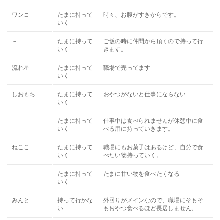
ワンコ
たまに持って
時々、お腹がすきからです。
いく
－
たまに持って
ご飯の時に仲間から頂くので持って行
いく
きます。
流れ星
たまに持って
職場で売ってます
いく
しおもち
たまに持って
おやつがないと仕事にならない
いく
－
たまに持って
仕事中は食べられませんが休憩中に食
いく
べる用に持っていきます。
ねここ
たまに持って
職場にもお菓子はあるけど、自分で食
いく
べたい物持っていく。
－
たまに持って
たまに甘い物を食べたくなる
いく
みんと
持って行かな
外回りがメインなので、職場にそもそ
い
もおやつ食べるほど長居しません。