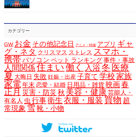
カテゴリー
お金
ギャ
その他記念日
アプリ
GW
アニメ・特撮
スマホ・
グ・ネタ
クリスマス
ストレス
携帯
パソコン
ペット
ランキング
事件・事故
住まい
働く
冬
医療
人間関係
入浴
夏
学校
家族
子育て
失敗
大晦日
妊娠・出産
家電
春
映画
年末
日用品・雑貨
恋愛・結婚
正月
美容・健康
災害・防災
秋
芸能人・
買物
衣服・服装
衛生
行事
超
虫
有名人
雪
常現象
靴・小物