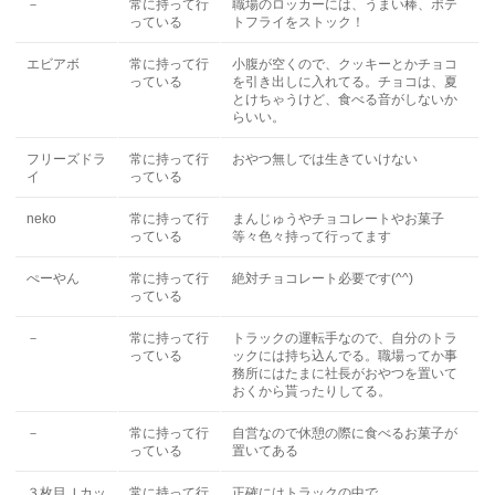
－
常に持って行
職場のロッカーには、うまい棒、ポテ
っている
トフライをストック！
エビアボ
常に持って行
小腹が空くので、クッキーとかチョコ
っている
を引き出しに入れてる。チョコは、夏
とけちゃうけど、食べる音がしないか
らいい。
フリーズドラ
常に持って行
おやつ無しでは生きていけない
イ
っている
neko
常に持って行
まんじゅうやチョコレートやお菓子
っている
等々色々持って行ってます
ぺーやん
常に持って行
絶対チョコレート必要です(^^)
っている
－
常に持って行
トラックの運転手なので、自分のトラ
っている
ックには持ち込んでる。職場ってか事
務所にはたまに社長がおやつを置いて
おくから貰ったりしてる。
－
常に持って行
自営なので休憩の際に食べるお菓子が
っている
置いてある
３枚目Ｊカッ
常に持って行
正確にはトラックの中で。