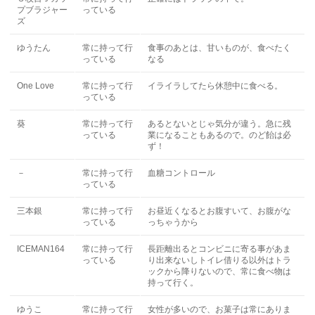
プブラジャー
っている
ズ
ゆうたん
常に持って行
食事のあとは、甘いものが、食べたく
っている
なる
One Love
常に持って行
イライラしてたら休憩中に食べる。
っている
葵
常に持って行
あるとないとじゃ気分が違う。急に残
っている
業になることもあるので。のど飴は必
ず！
－
常に持って行
血糖コントロール
っている
三本銀
常に持って行
お昼近くなるとお腹すいて、お腹がな
っている
っちゃうから
ICEMAN164
常に持って行
長距離出るとコンビニに寄る事があま
っている
り出来ないしトイレ借りる以外はトラ
ックから降りないので、常に食べ物は
持って行く。
ゆうこ
常に持って行
女性が多いので、お菓子は常にありま