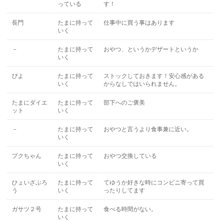
っている
す！
長門
たまに持って
仕事中に買う事はあります
いく
－
たまに持って
おやつ、というかデザートというか
いく
ぴよ
たまに持って
ストックしておきます！安心感がある
いく
からなしではいられません。
たまにダイエ
たまに持って
部下へのご褒美
ット
いく
－
たまに持って
おやつと言うより食事兼に近い。
いく
プクちゃん
たまに持って
おやつ交換している
いく
ひょいざぶろ
たまに持って
てゆうか好きな時にコンビニ寄って買
う
いく
ったりしてます
ガサツ２号
たまに持って
食べる時間がない。
いく