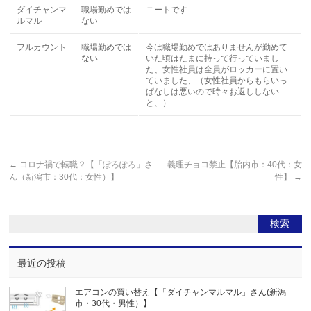
ダイチャンマ
職場勤めでは
ニートです
ルマル
ない
フルカウント
職場勤めでは
今は職場勤めではありませんが勤めて
ない
いた頃はたまに持って行っていまし
た、女性社員は全員がロッカーに置い
ていました、（女性社員からもらいっ
ぱなしは悪いので時々お返ししない
と、）
←
コロナ禍で転職？【「ぽろぽろ」さ
義理チョコ禁止【胎内市：40代：女
ん（新潟市：30代：女性）】
性】
→
最近の投稿
エアコンの買い替え【「ダイチャンマルマル」さん(新潟
市・30代・男性）】