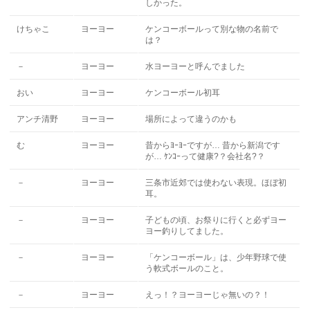
しかった。
けちゃこ
ヨーヨー
ケンコーボールって別な物の名前で
は？
－
ヨーヨー
水ヨーヨーと呼んでました
おい
ヨーヨー
ケンコーボール初耳
アンチ清野
ヨーヨー
場所によって違うのかも
む
ヨーヨー
昔からﾖｰﾖｰですが… 昔から新潟です
が… ｹﾝｺｰって健康?？会社名?？
－
ヨーヨー
三条市近郊では使わない表現。ほぼ初
耳。
－
ヨーヨー
子どもの頃、お祭りに行くと必ずヨー
ヨー釣りしてました。
－
ヨーヨー
「ケンコーボール」は、少年野球で使
う軟式ボールのこと。
－
ヨーヨー
えっ！？ヨーヨーじゃ無いの？！