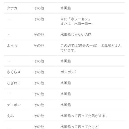
タナカ
その他
水風船
－
その他
単に「水フーセン」
または「水ヨーヨー」
－
その他
水風船じゃないの!?
よっち
その他
この辺では(県央の一部)、水風船とよん
でいます。
－
その他
水風船
さくら４
その他
ボンボン?
むぎねこ
その他
水風船
－
その他
水風船
デコポン
その他
水風船
えみ
その他
水風船って言ってた気がする。
－
その他
水風船って言ってたけど