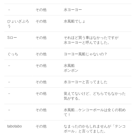
－
その他
水ヨーヨー
ひょいざぶろ
その他
水風船でしょ
う
Sロー
その他
それほど買う事はなかったですが
水ヨーヨーと呼んでました。
ぐっち
その他
ヨーヨー風船じゃないの？
－
その他
水風船
ボンボン
－
その他
水ヨーヨーと言ってました
－
その他
覚えてないけど、どちらでもなかった
気がする。
－
その他
水風船…ケンコーボールは全くの初め
て！
tabotabo
その他
なまったのかもしれませんが「テンコ
ボール」と言ってました。