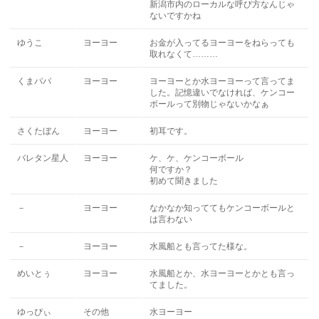
新潟市内のローカルな呼び方なんじゃ
ないですかね
ゆうこ
ヨーヨー
お金が入ってるヨーヨーをねらっても
取れなくて………
くまパパ
ヨーヨー
ヨーヨーとか水ヨーヨーって言ってま
した。記憶違いでなければ、ケンコー
ボールって別物じゃないかなぁ
さくたぼん
ヨーヨー
初耳です。
バレタン星人
ヨーヨー
ケ、ケ、ケンコーボール
何ですか？
初めて聞きました
－
ヨーヨー
なかなか知っててもケンコーボールと
は言わない
－
ヨーヨー
水風船とも言ってた様な。
めいとぅ
ヨーヨー
水風船とか、水ヨーヨーとかとも言っ
てました。
ゆっぴぃ
その他
水ヨーヨー