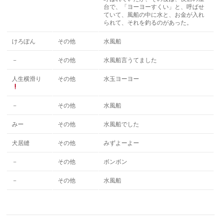
台で、「ヨーヨーすくい」と、呼ばせ
ていて、風船の中に水と、お金が入れ
られて、それを釣るのがあった。
けろぽん
その他
水風船
－
その他
水風船言うてました
人生横滑り
その他
水玉ヨーヨー
－
その他
水風船
みー
その他
水風船でした
犬居縫
その他
みずよーよー
－
その他
ボンボン
－
その他
水風船