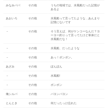
みなみパパ
その他
うちの地域では、水風船だった記憶が
あるよ
あおいろ
その他
水風船って言ってたような…あんまり
記憶にないです
－
その他
そう言えば、何がケンコーなんだ？ヨ
ーヨー釣りって言ってたけど単体だと
水風船だな！
－
その他
水風船、だったような
－
その他
あっ！ボンボン。
あざみ
その他
ぽんぽん
－
その他
水風船!
－
その他
ボンボン
俺シルバ
その他
バヨンバヨン
とんとき
その他
何だったっけ忘れた