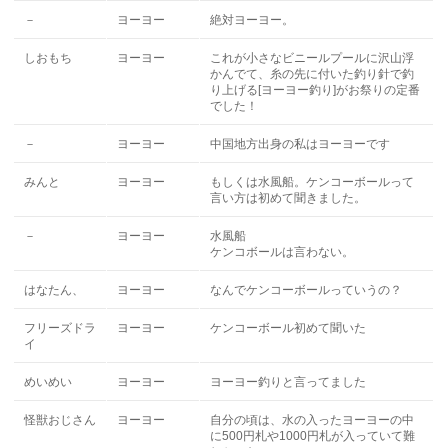
－
ヨーヨー
絶対ヨーヨー。
しおもち
ヨーヨー
これが小さなビニールプールに沢山浮
かんでて、糸の先に付いた釣り針で釣
り上げる[ヨーヨー釣り]がお祭りの定番
でした！
－
ヨーヨー
中国地方出身の私はヨーヨーです
みんと
ヨーヨー
もしくは水風船。ケンコーボールって
言い方は初めて聞きました。
－
ヨーヨー
水風船
ケンコボールは言わない。
はなたん、
ヨーヨー
なんでケンコーボールっていうの？
フリーズドラ
ヨーヨー
ケンコーボール初めて聞いた
イ
めいめい
ヨーヨー
ヨーヨー釣りと言ってました
怪獣おじさん
ヨーヨー
自分の頃は、水の入ったヨーヨーの中
に500円札や1000円札が入っていて難