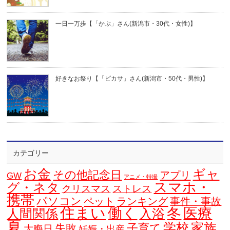
一日一万歩【「かぶ」さん(新潟市・30代・女性)】
好きなお祭り【「ピカサ」さん(新潟市・50代・男性)】
カテゴリー
お金
ギャ
その他記念日
アプリ
GW
アニメ・特撮
スマホ・
グ・ネタ
クリスマス
ストレス
携帯
パソコン
ペット
ランキング
事件・事故
住まい
働く
冬
医療
人間関係
入浴
夏
学校
家族
子育て
失敗
大晦日
妊娠・出産