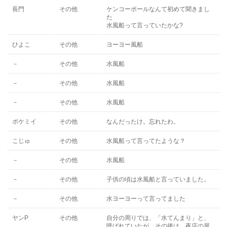
長門
その他
ケンコーボールなんて初めて聞きまし
た
水風船って言っていたかな?
ひよこ
その他
ヨーヨー風船
－
その他
水風船
－
その他
水風船
－
その他
水風船
ポケミイ
その他
なんだったけ。忘れたわ。
こじゅ
その他
水風船って言ってたような？
－
その他
水風船
－
その他
子供の頃は水風船と言っていました。
－
その他
水ヨーヨーって言ってました
ヤンP
その他
自分の周りでは、「水てんまり」と、
呼ばれていたが、その後は、夜店の屋