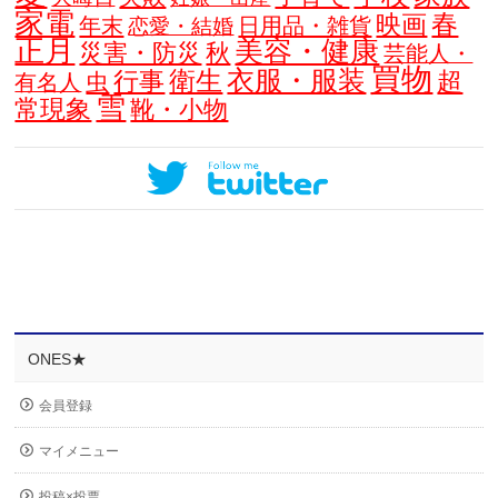
家電
春
映画
年末
日用品・雑貨
恋愛・結婚
正月
美容・健康
災害・防災
秋
芸能人・
買物
衣服・服装
衛生
行事
超
虫
有名人
雪
常現象
靴・小物
ONES★
会員登録
マイメニュー
投稿×投票