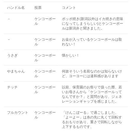
ハンドル名
投票
コメント
－
ケンコーボー
ポッポ焼き(新潟以外はイカ焼きの意味
ル
になってしまうらしい)とケンコーボー
ルは新潟弁と聞きました。
－
ケンコーボー
お金が入っているケンコーボールは取
ル
れない！
うさぎ
ケンコーボー
懐かしい！
ル
やまちゃん
ケンコーボー
何故そういう名前なのかは知らないけ
ル
ど、ヨーヨーには違和感があります
チッチ
ケンコーボー
以前、保育園のお祭りで扱った際、若
ル
いお母さんから「ケンコーボールって
なんですか？」と質問があり、ジェネ
レーションギャップを感じました。
フルカウント
ケンコーボー
「けんこぼーる」で過ごしました、
ル
「よーよー」は糸の先に丸くて回転す
るおもりがあり、重さで回転しながら
上下するものです、