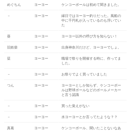
めぐちん
ヨーヨー
ケンコーボールは初めて聞きました。
－
ヨーヨー
縁日ではヨーヨー釣りだった。風船の
中に千円札が入っているのも浮いてい
た
葵
ヨーヨー
ヨーヨー以外の呼び方を知らない！
旧姓柴
ヨーヨー
出身神奈川だけど、ヨーヨーでしょ。
栞
ヨーヨー
職場で祭りを開催する時に、作ってま
した。
－
ヨーヨー
お祭りでよく買っていました
つん
ヨーヨー
ヨーヨーとしか知らず、ケンコーボー
ルは野球ボールなどのボールメーカー
と言う認識
－
ヨーヨー
買った覚えがない
－
ヨーヨー
水ヨーヨーとか言ってたような？？
真葛
ヨーヨー
ケンコーボール、聞いたことないなあ