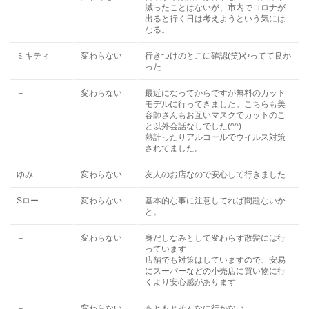
減ったことはないが、市内でコロナが
出ると行く日は考えようという気には
なる。
ミキティ
変わらない
行きつけのとこに確認(笑)やってて良か
った
－
変わらない
最近になってからですが無料のカット
モデルに行ってきました。こちらも美
容師さんもお互いマスクでカットのこ
と以外会話なしでした(^^)
熱計ったりアルコールでウイルス対策
されてました。
ゆみ
変わらない
友人のお店なので安心して行きました
Sロー
変わらない
基本的な事に注意してれば問題ないか
と。
－
変わらない
身だしなみとして変わらず散髪には行
っています
店舗でも対策はしていますので、安易
にスーパーなどの小売店に買い物に行
くより安心感があります
－
変わらない
もともとそんなに行かない。