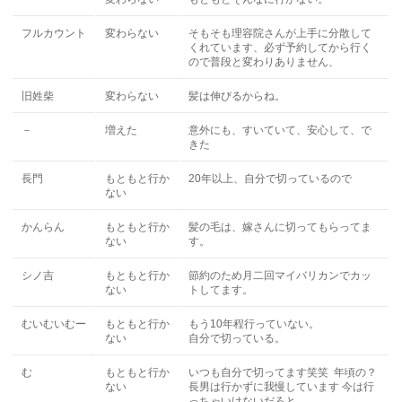
フルカウント
変わらない
そもそも理容院さんが上手に分散して
くれています、必ず予約してから行く
ので普段と変わりありません、
旧姓柴
変わらない
髪は伸びるからね。
－
増えた
意外にも、すいていて、安心して、で
きた
長門
もともと行か
20年以上、自分で切っているので
ない
かんらん
もともと行か
髪の毛は、嫁さんに切ってもらってま
ない
す。
シノ吉
もともと行か
節約のため月二回マイバリカンでカッ
ない
トしてます。
むいむいむー
もともと行か
もう10年程行っていない。
ない
自分で切っている。
む
もともと行か
いつも自分で切ってます笑笑 年頃の？
ない
長男は行かずに我慢しています 今は行
っちゃいけないだろと。。。