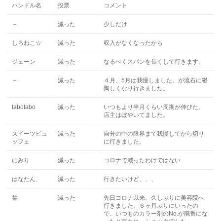
ハンドル名
投票
コメント
－
減った
少しだけ
しろねこ☆
減った
収入がなくなったから
ジェーン
減った
なるべくスパンを長くして行きます。
－
減った
４月、5月は我慢しました。が流石に鬱
陶しくなり行きました。
tabotabo
減った
いつもより半月くらい周期が伸びた。
店主はぼやいてました。
スイーツビュ
減った
自分の中の限界まで我慢してから切り
ッフェ
に行きました。
にみり
減った
コロナで減ったわけではない
はなたん、
減った
行きたいけど、、、
栞
減った
先日コロナ以来、久しぶりに美容院へ
行きました。６ヶ月ぶりにいったの
で、いつものカラー剤のNo.が廃番にな