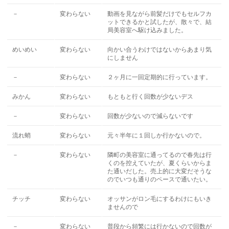
－
変わらない
動画を見ながら前髪だけでもセルフカ
ットできるかと試したが、散々で、結
局美容室へ駆け込みました。
めいめい
変わらない
向かい合うわけではないからあまり気
にしません
－
変わらない
２ヶ月に一回定期的に行っています。
みかん
変わらない
もともと行く回数が少ないデス
－
変わらない
回数が少ないので減らないです
流れ蛸
変わらない
元々半年に１回しか行かないので。
－
変わらない
隣町の美容室に通ってるので春先は行
くのを控えていたが、夏くらいからま
た通いだした。売上的に大変だそうな
のでいつも通りのペースで通いたい。
チッチ
変わらない
オッサンがロン毛にするわけにもいき
ませんので
－
変わらない
普段から頻繁には行かないので回数が