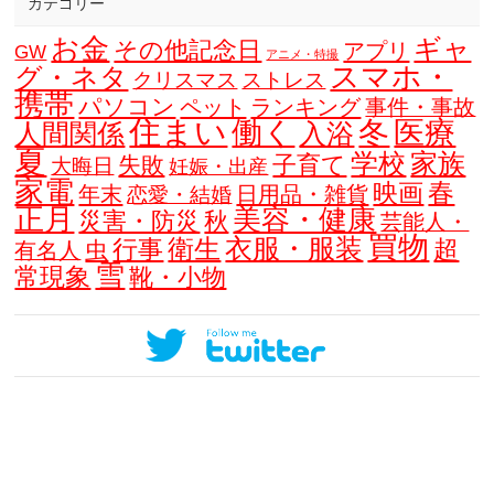
カテゴリー
お金
ギャ
その他記念日
アプリ
GW
アニメ・特撮
スマホ・
グ・ネタ
クリスマス
ストレス
携帯
パソコン
ペット
ランキング
事件・事故
住まい
働く
冬
医療
人間関係
入浴
夏
学校
家族
子育て
失敗
大晦日
妊娠・出産
家電
春
映画
年末
日用品・雑貨
恋愛・結婚
正月
美容・健康
災害・防災
秋
芸能人・
買物
衣服・服装
衛生
行事
超
虫
有名人
雪
常現象
靴・小物