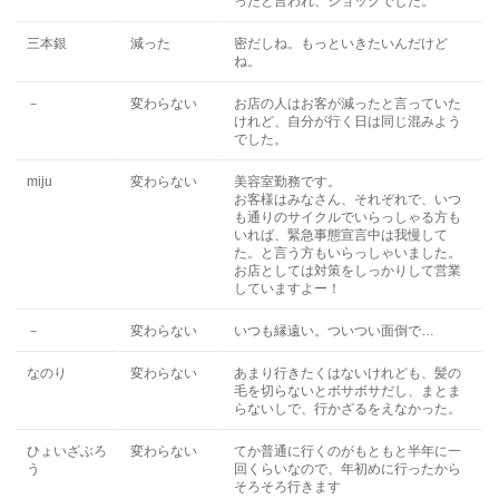
ったと言われ、ショックでした。
三本銀
減った
密だしね。もっといきたいんだけど
ね。
－
変わらない
お店の人はお客が減ったと言っていた
けれど、自分が行く日は同じ混みよう
でした。
miju
変わらない
美容室勤務です。
お客様はみなさん、それぞれで、いつ
も通りのサイクルでいらっしゃる方も
いれば、緊急事態宣言中は我慢して
た。と言う方もいらっしゃいました。
お店としては対策をしっかりして営業
していますよー！
－
変わらない
いつも縁遠い。ついつい面倒で…
なのり
変わらない
あまり行きたくはないけれども、髪の
毛を切らないとボサボサだし、まとま
らないしで、行かざるをえなかった。
ひょいざぶろ
変わらない
てか普通に行くのがもともと半年に一
う
回くらいなので、年初めに行ったから
そろそろ行きます