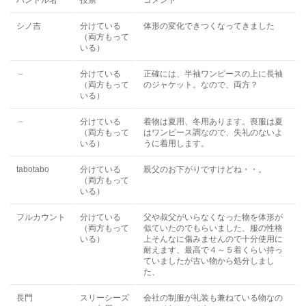
ハンドル名
投票
コメント
シノ吉
分けている
体形の変化できつくなってきました
（両方もって
いる）
－
分けている
正確には、半袖ワンピースの上に長袖
（両方もって
のジャケット。なので、両方？
いる）
－
分けている
着物は夏用、冬用あります。喪服は夏
（両方もって
はワンピース調なので、失礼のないよ
いる）
うに着用します。
tabotabo
分けている
親父のお下がりですけどね・・。
（両方もって
いる）
フルカウント
分けている
父や叔父がいらなくなった物を体形が
（両方もって
似ていたのでもらいました、服の性格
いる）
上そんなに傷みませんので十分使用に
耐えます、最高で４～５着くらい持っ
ていましたが古い物から処分しまし
た、
長門
スリーシーズ
会社の制服が礼装も兼ねている物なの