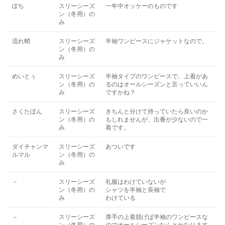
ぽち
スリーシーズ
一年中オッケーのものです
ン（冬用）の
み
流れ蛸
スリーシーズ
半袖ワンピースにジャケットなので。
ン（冬用）の
み
めいとぅ
スリーシーズ
半袖タイプのワンピースで、上着があ
ン（冬用）の
るのはオールシーズンと言っていいん
み
ですかね？
さくたぼん
スリーシーズ
きちんと分けて持っていたら良いのか
ン（冬用）の
もしれませんが、出番が少ないので一
み
着です。
ダイチャンマ
スリーシーズ
あついです
ルマル
ン（冬用）の
み
－
スリーシーズ
礼服はわけていないが
ン（冬用）の
シャツを半袖と長袖で
み
わけている
－
スリーシーズ
厚手の上着脱げば半袖のワンピースな