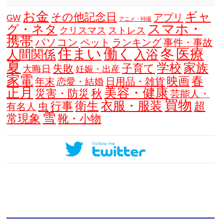
お金
ギャ
その他記念日
アプリ
GW
アニメ・特撮
スマホ・
グ・ネタ
クリスマス
ストレス
携帯
パソコン
ペット
ランキング
事件・事故
住まい
働く
冬
医療
人間関係
入浴
夏
学校
家族
子育て
失敗
大晦日
妊娠・出産
家電
春
映画
年末
日用品・雑貨
恋愛・結婚
正月
美容・健康
災害・防災
秋
芸能人・
買物
衣服・服装
衛生
行事
超
虫
有名人
雪
常現象
靴・小物