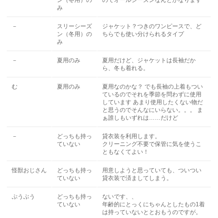
ン（冬用）の
のでオールシーズンなんとかなります
み
－
スリーシーズ
ジャケット？つきのワンピースで、ど
ン（冬用）の
ちらでも使い分けられるタイプ
み
－
夏用のみ
夏用だけど、ジャケットは長袖だか
ら、冬も着れる。
む
夏用のみ
夏用なのかな？ でも長袖の上着もつい
ているのでそれを季節を問わずに使用
しています あまり使用したくない物だ
と思うのでそんなにいらない。。。 ま
ぁ誰しもいずれは……だけど
－
どっちも持っ
貸衣装を利用します。
ていない
クリーニング不要で保管に気を使うこ
ともなくてよい！
怪獣おじさん
どっちも持っ
用意しようと思っていても、ついつい
ていない
貸衣装で済ましてしまう。
ぷうぶう
どっちも持っ
ないです、、
ていない
年齢的にとっくにちゃんとしたもの1着
は持っていないととおもうのですが。