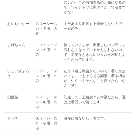
ズンか、この時期着るのが嫌になるの
で、ワイシャツに黒タイだけで済ます
かな！
むいむいむー
スリーシーズ
まだあまり出席する機会もないので、
ン（冬用）の
一着のみ。
み
まげちゃん
スリーシーズ
持っていますが、出産したので肥って
ン（冬用）の
着れなくなっているかもしれないの
み
で、必要なときはレンタルを利用しよ
うと思っています。
ひょいざぶろ
スリーシーズ
あまり着る機会がないので一着しか無
う
ン（冬用）の
いです。でもそろそろ頻繁に着る機会
み
が…いやいやそんなこと言ったらいか
ん（笑）
旧姓柴
スリーシーズ
礼服って、上着脱ぐと半袖だから、夏
ン（冬用）の
は上着脱いで着てます。
み
チッチ
スリーシーズ
滅多に着ないし一着です。
ン（冬用）の
み