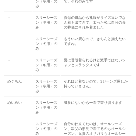
ン（冬用）の
で、それのみです
み
－
スリーシーズ
義母の遺品から礼服がサイズ違いでな
ン（冬用）の
ん着も出てきて、太った私は自分の母
み
の葬儀にそれを着ました
－
スリーシーズ
もういい歳なので、きちんと揃えたい
ン（冬用）の
ですね。
み
－
スリーシーズ
夏は普段着られるけど派手ではないシ
ン（冬用）の
ャツとスラックスです
み
めぐちん
スリーシーズ
それほど着ないので、3ジーンズ用しか
ン（冬用）の
持っていません。
み
めいめい
スリーシーズ
滅多にないから一着で乗り切ります
ン（冬用）の
み
－
スリーシーズ
自分の仕立てたのは、オールシーズ
ン（冬用）の
ン、親父の形見で着てるのもオールシ
み
ーズン、兄貴のオサガリもオールシー