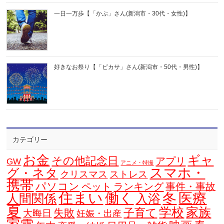
一日一万歩【「かぶ」さん(新潟市・30代・女性)】
好きなお祭り【「ピカサ」さん(新潟市・50代・男性)】
カテゴリー
お金
ギャ
その他記念日
アプリ
GW
アニメ・特撮
スマホ・
グ・ネタ
クリスマス
ストレス
携帯
パソコン
ペット
ランキング
事件・事故
住まい
働く
冬
医療
人間関係
入浴
夏
学校
家族
子育て
失敗
大晦日
妊娠・出産