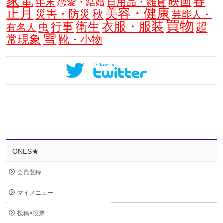
家電
春
映画
年末
日用品・雑貨
恋愛・結婚
正月
美容・健康
災害・防災
秋
芸能人・
買物
衣服・服装
衛生
行事
超
虫
有名人
雪
常現象
靴・小物
ONES★
会員登録
マイメニュー
投稿×投票