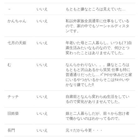
－
いいえ
もともと嫌なところは見えていた…
かんちゃん
いいえ
私以外家族全員通常に仕事をしている
ので、家の中でもソーシャルディスタ
ンです。
七月の天姫
いいえ
年老いた母と二人暮らし。いつも(？)自
粛生活みたいなものなので、何ひとつ
変わったことはありませんでした。
む
いいえ
なんらかわりない。。。嫌なところは
もともと沢山あるから笑笑 仕事も特に
普通通りだったし… ﾊﾟﾁやが休みだと家
にいるやつがいるからそこはﾁｮｯﾄいや
かなり嫌でした!!
チッチ
いいえ
自粛前となんら変わらぬ生活をしてい
るので変化がありませんでした。
旧姓柴
いいえ
娘と二人暮らしだが、前々から怠け者
で働かないのはわかってるので。
長門
いいえ
元々だから今更・・・