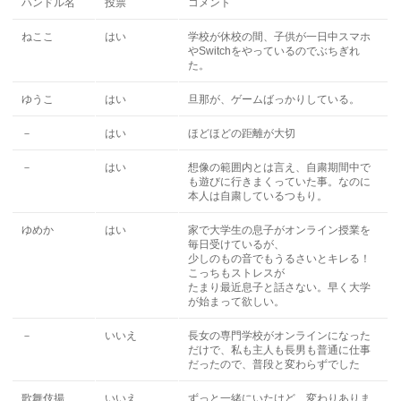
ハンドル名
投票
コメント
ねここ
はい
学校が休校の間、子供が一日中スマホ
やSwitchをやっているのでぶちぎれ
た。
ゆうこ
はい
旦那が、ゲームばっかりしている。
－
はい
ほどほどの距離が大切
－
はい
想像の範囲内とは言え、自粛期間中で
も遊びに行きまくっていた事。なのに
本人は自粛しているつもり。
ゆめか
はい
家で大学生の息子がオンライン授業を
毎日受けているが、
少しのもの音でもうるさいとキレる！
こっちもストレスが
たまり最近息子と話さない。早く大学
が始まって欲しい。
－
いいえ
長女の専門学校がオンラインになった
だけで、私も主人も長男も普通に仕事
だったので、普段と変わらずでした
歌舞伎揚
いいえ
ずっと一緒にいたけど、変わりありま