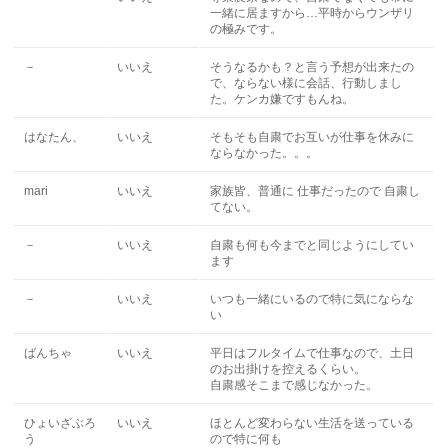
一緒に居ますから…平時からウンザリ
の極みです。
－
いいえ
そうなるかも？と言う予想が出来たの
で、ならない様に会話、行動しまし
た。ケンカ嫌ですもんね。
はなたん、
いいえ
そもそも自粛でお互いが仕事を休みに
ならなかった。。。
mari
いいえ
家族皆、普通に 仕事だったので 自粛し
てない。
－
いいえ
自粛も何も今までと同じようにしてい
ます
－
いいえ
いつも一緒にいるので特に気にならな
い
ばんちゃ
いいえ
平日はフルタイムで仕事なので、土日
のお出掛けを控えるくらい。
自粛感そこまで感じなかった。
ひょいざぶろ
いいえ
ほとんど変わらない生活を送っている
う
ので特に何も