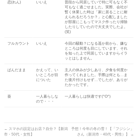
恋(れん)
いいえ
普段から同居していて特に可もなく不
可もなく過ごせました。実際、会社が
暫く休業した時は「家に居ることに耐
えられるだろうか？」と心配しました
が部屋にこもってマスク作ったり掃除
したりしていたので大丈夫でしたよ。
(笑)
フルカウント
いいえ
今回の騒動？になる遥か前から、嫌な
ところは何度も目にしています、それ
を知った上で同居していますからイラ
ッとはしません。
ぱんだまま
かえって、い
主人の休みが少しあり、夕食を何度か
いところが目
作ってくれました。手際は何とも…ま
についた
た後片付けもせず…でしたが、ありが
たかったです。
葵
一人暮らしな
一人暮らしは快適です(^O^)
ので・・・
←
スマホの設定はお店？自分？【新潟
予想！今年の冬の雪！【「フジシン」
市・50代・女性】
さん（新潟市・40代・男性）】
→