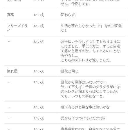
せん。仲良しです。
真葛
いいえ
変わらず。
フリーズドラ
いいえ
生活が変わらなかった です なので変化
イ
なし
－
いいえ
お手伝いを少しずつしてもらうように
してました。手伝う方は、ずっと自宅
で悪いと思うのか、ちょっとのことな
らやるし…
こちらのストレスが減りました。
流れ星
いいえ
普段と同じ
－
いいえ
普段から旦那はいないので…
強いて言えば、子供のダラダラ感には
ストレスが溜まりっぱなしでしたが、
でも、いつもの事だなーと。
－
いいえ
色々有るけど嫌な事は無いかな
－
いいえ
元からイラついていたのでw
－
いいえ
専業農家なので、自粛でなくても常に