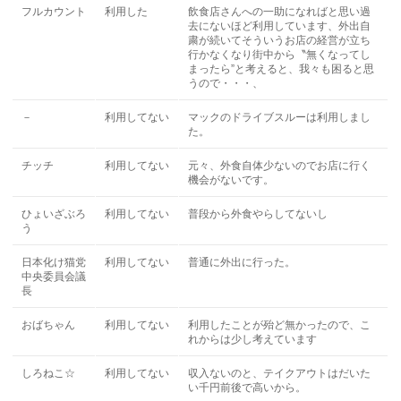
フルカウント
利用した
飲食店さんへの一助になればと思い過
去にないほど利用しています、外出自
粛が続いてそういうお店の経営が立ち
行かなくなり街中から〝無くなってし
まったら”と考えると、我々も困ると思
うので・・・、
－
利用してない
マックのドライブスルーは利用しまし
た。
チッチ
利用してない
元々、外食自体少ないのでお店に行く
機会がないです。
ひょいざぶろ
利用してない
普段から外食やらしてないし
う
日本化け猫党
利用してない
普通に外出に行った。
中央委員会議
長
おばちゃん
利用してない
利用したことが殆ど無かったので、こ
れからは少し考えています
しろねこ☆
利用してない
収入ないのと、テイクアウトはだいた
い千円前後で高いから。