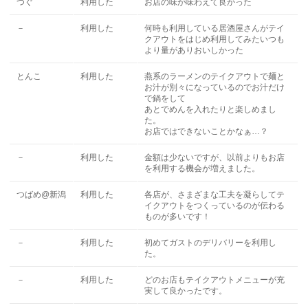
つぐ
利用した
お店の味が味わえて良かった
－
利用した
何時も利用している居酒屋さんがテイ
クアウトをはじめ利用してみたいつも
より量がありおいしかった
とんこ
利用した
燕系のラーメンのテイクアウトで麺と
お汁が別々になっているのでお汁だけ
で鍋をして
あとでめんを入れたりと楽しめまし
た。
お店ではできないことかなぁ…？
－
利用した
金額は少ないですが、以前よりもお店
を利用する機会が増えました。
つばめ@新潟
利用した
各店が、さまざまな工夫を凝らしてテ
イクアウトをつくっているのが伝わる
ものが多いです！
－
利用した
初めてガストのデリバリーを利用し
た。
－
利用した
どのお店もテイクアウトメニューが充
実して良かったです。