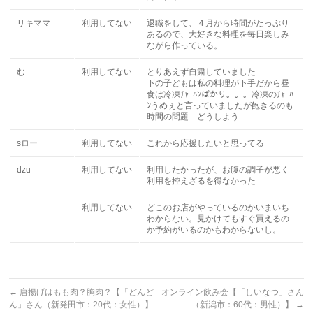
リキママ
利用してない
退職をして、４月から時間がたっぷり
あるので、大好きな料理を毎日楽しみ
ながら作っている。
む
利用してない
とりあえず自粛していました
下の子どもは私の料理が下手だから昼
食は冷凍ﾁｬｰﾊﾝばかり。。。冷凍のﾁｬｰﾊ
ﾝうめぇと言っていましたが飽きるのも
時間の問題…どうしよう……
sロー
利用してない
これから応援したいと思ってる
dzu
利用してない
利用したかったが、お腹の調子が悪く
利用を控えざるを得なかった
－
利用してない
どこのお店がやっているのかいまいち
わからない。見かけてもすぐ買えるの
か予約がいるのかもわからないし。
←
唐揚げはもも肉？胸肉？【「どんど
オンライン飲み会【「しいなつ」さん
ん」さん（新発田市：20代：女性）】
（新潟市：60代：男性）】
→