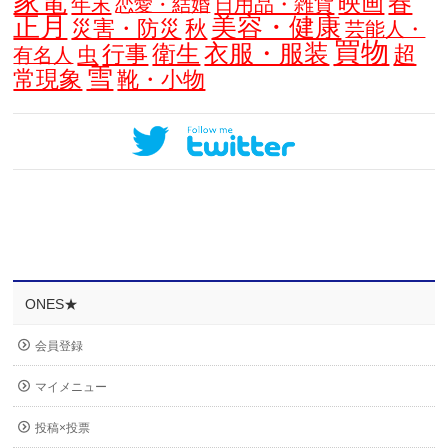
家電
春
映画
年末
日用品・雑貨
恋愛・結婚
正月
美容・健康
災害・防災
秋
芸能人・
買物
衣服・服装
衛生
行事
超
虫
有名人
雪
常現象
靴・小物
ONES★
会員登録
マイメニュー
投稿×投票