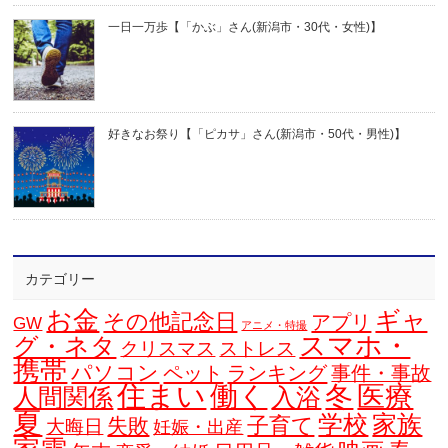
一日一万歩【「かぶ」さん(新潟市・30代・女性)】
好きなお祭り【「ピカサ」さん(新潟市・50代・男性)】
カテゴリー
お金
ギャ
その他記念日
アプリ
GW
アニメ・特撮
スマホ・
グ・ネタ
クリスマス
ストレス
携帯
パソコン
ペット
ランキング
事件・事故
住まい
働く
冬
医療
人間関係
入浴
夏
学校
家族
子育て
失敗
大晦日
妊娠・出産