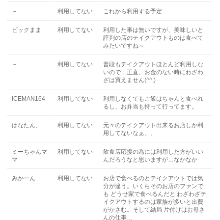
－
利用してない
これから利用する予定
ビックまま
利用してない
利用した事は無いですが、美味しいと
評判の店のテイクアウトものは食べて
みたいですね～
－
利用してない
普段もテイクアウトほとんど利用しな
いので…正直、お金のない時にわざわ
ざは買えません(^^;)
ICEMAN164
利用してない
利用しなくてもご飯はちゃんと食べれ
るし、お弁当も持って行ってます。
はなたん、
利用してない
元々のテイクアウト出来るお店しか利
用してないなぁ。。
ミーちゃんマ
利用してない
飲食店応援の為には利用した方がいい
マ
んだろうなと思いますが…なかなか
みかーん
利用してない
お店で食べるのとテイクアウトでは気
分が違う。いくらそのお店のファンで
も どうせ家で食べるんだと わざわざテ
イクアウトするのは家族が多いと出費
がかさむ。そして結局 片付けはお母さ
んの仕事…