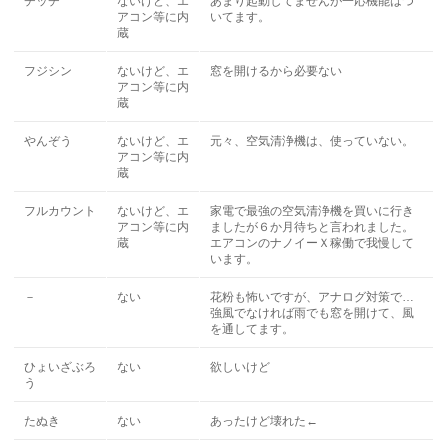
チッチ
ないけど、エ
あまり起動してませんが一応機能はつ
アコン等に内
いてます。
蔵
フジシン
ないけど、エ
窓を開けるから必要ない
アコン等に内
蔵
やんぞう
ないけど、エ
元々、空気清浄機は、使っていない。
アコン等に内
蔵
フルカウント
ないけど、エ
家電で最強の空気清浄機を買いに行き
アコン等に内
ましたが６か月待ちと言われました。
蔵
エアコンのナノイーＸ稼働で我慢して
います。
－
ない
花粉も怖いですが、アナログ対策で…
強風でなければ雨でも窓を開けて、風
を通してます。
ひょいざぶろ
ない
欲しいけど
う
たぬき
ない
あったけど壊れた←