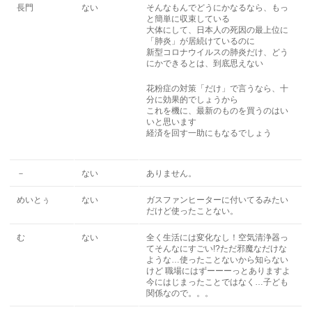
長門
ない
そんなもんでどうにかなるなら、もっ
と簡単に収束している
大体にして、日本人の死因の最上位に
「肺炎」が居続けているのに
新型コロナウイルスの肺炎だけ、どう
にかできるとは、到底思えない
花粉症の対策「だけ」で言うなら、十
分に効果的でしょうから
これを機に、最新のものを買うのはい
いと思います
経済を回す一助にもなるでしょう
－
ない
ありません。
めいとぅ
ない
ガスファンヒーターに付いてるみたい
だけど使ったことない。
む
ない
全く生活には変化なし！空気清浄器っ
てそんなにすごい!?ただ邪魔なだけな
ような…使ったことないから知らない
けど 職場にはずーーーっとありますよ
今にはじまったことではなく…子ども
関係なので。。。