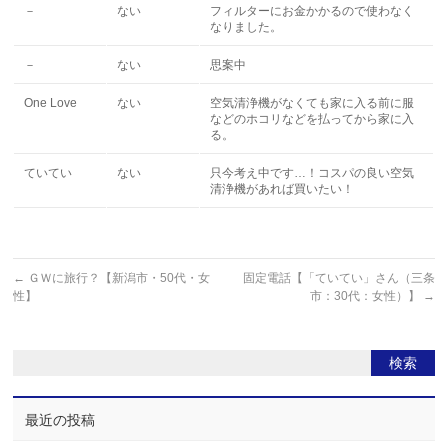
－
ない
フィルターにお金かかるので使わなく
なりました。
－
ない
思案中
One Love
ない
空気清浄機がなくても家に入る前に服
などのホコリなどを払ってから家に入
る。
ていてい
ない
只今考え中です…！コスパの良い空気
清浄機があれば買いたい！
←
ＧＷに旅行？【新潟市・50代・女
固定電話【「ていてい」さん（三条
性】
市：30代：女性）】
→
最近の投稿