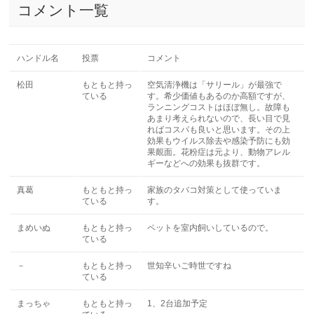
コメント一覧
ハンドル名
投票
コメント
松田
もともと持っ
空気清浄機は「サリール」が最強で
ている
す。希少価値もあるのか高額ですが、
ランニングコストはほぼ無し。故障も
あまり考えられないので、長い目で見
ればコスパも良いと思います。その上
効果もウイルス除去や感染予防にも効
果覿面。花粉症は元より、動物アレル
ギーなどへの効果も抜群です。
真葛
もともと持っ
家族のタバコ対策として使っていま
ている
す。
まめいぬ
もともと持っ
ペットを室内飼いしているので。
ている
－
もともと持っ
世知辛いご時世ですね
ている
まっちゃ
もともと持っ
1、2台追加予定