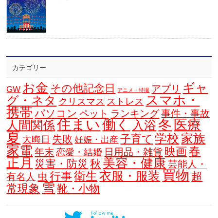
カテゴリー
お金
ギャ
その他記念日
アプリ
GW
アニメ・特撮
スマホ・
グ・ネタ
クリスマス
ストレス
携帯
パソコン
ペット
ランキング
事件・事故
住まい
働く
冬
医療
人間関係
入浴
夏
学校
家族
子育て
失敗
大晦日
妊娠・出産
家電
春
映画
年末
日用品・雑貨
恋愛・結婚
正月
美容・健康
災害・防災
秋
芸能人・
買物
衣服・服装
衛生
行事
超
虫
有名人
雪
常現象
靴・小物