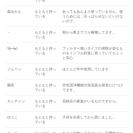
ている
柴みかん
もともと持っ
あってもあんまり使っていません。使
ている
うためには、出っぱらせないといけな
いので。
－
もともと持っ
朝から晩までフル稼働してます。
ている
٩(•̤̀ᵕ•̤́๑)
もともと持っ
フィルター無いタイプの掃除が楽なも
ている
のをインフル対策に買っていてちょっ
と安心
ジェーン
もともと持っ
ほとんど年中使用しています
ている
園長
もともと持っ
空気清浄機能付加湿器を寝室だけつけ
ている
てます。
カンチャン
もともと持っ
花粉症の家族がいるものですから。
ている
ゆうこ
もともと持っ
子供を出産してから買いました。
ている