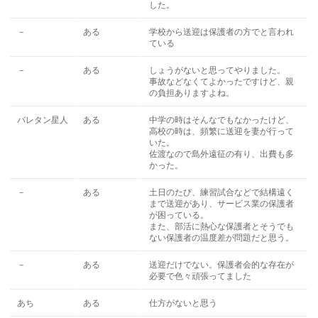
した。
－
ある
学校から送迎は保護者の方でと言われ
ている
－
ある
しょうがないと思ってやりました。
事故などなくてよかったですけど、親
の負担ありますよね。
バレタン星人
ある
中学の時はそんなでもなかったけど、
高校の時は、頻繁に送迎を妻が行って
いた。
佐渡なので島外遠征の有り、出費も多
かった。
－
ある
土日のたび、練習試合などで結構遠く
まで送迎があり、サービス業の保護者
が困っている。
また、部活に熱心な保護者とそうでも
ない保護者の温度差が問題だと思う。
－
ある
送迎だけでない。保護者会的な存在が
必要で色々頑張ってました
あち
ある
仕方がないと思う