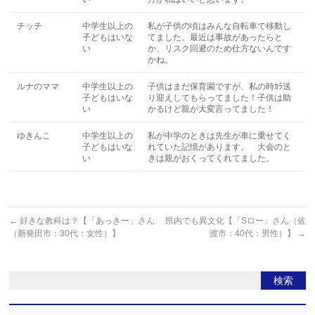
チッチ
中学生以上の
私が子供の頃はみんな自転車で移動し
子どもはいな
てました。最近は事故があったらと
い
か、リスク回避のため仕方ないんです
かね。
ルナのママ
中学生以上の
子供はまだ保育園ですが、私の時ｶﾗ送
子どもはいな
り迎えしてもらってました！子供は助
い
かるけど親が大変言ってました！
ゆきんこ
中学生以上の
私が中学のときは先生が車に乗せてく
子どもはいな
れていた記憶があります。 大会のと
い
きは親がおくってくれてました。
←
好きな教科は？【「あっきー」さん
県内でも異文化【「Sロー」さん（佐
（新発田市：30代：女性）】
渡市：40代：男性）】
→