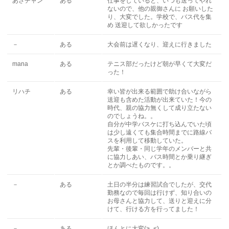
あさチャン
ある
仕事をしていると、いつも送ってやれ
ないので、他の親御さんに お願いした
り、大変でした。学校で、バス代を集
め 送迎して欲しかったです
－
ある
大会前は遅くなり、迎えに行きました
mana
ある
テニス部だったけど朝が早くて大変だ
った！
リハチ
ある
幸い皆が出来る範囲で助け合いながら
送迎も含めた活動が出来ていた！今の
時代、親の協力無くして成り立たない
のでしょうね。。
自分が中学バスケに打ち込んでいた頃
は少し遠くても集合時間までに路線バ
スを利用して移動していた。
先輩・後輩・同じ学年のメンバーと共
に協力しあい、バス時間とか乗り継ぎ
とか調べたものです。。
－
ある
土日の半分は練習試合でしたが、交代
勤務なので毎回は行けず、知り合いの
お母さんと協力して、送りと迎えに分
けて、行ける方を行ってました！
－
ある
ほんとに大変(>_<)