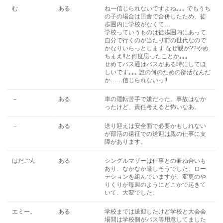
む
ある
ねー信じられないですよね｡｡｡ でもうち
の子の場合は田舎で合併したため、徒
歩圏内に学校がなくて…
学校っていうものは徒歩圏内にあって
自分で行くのが当たり前の世代なので
かなりいらっとします なぜ親が??やめ
ちまえ!!と何度思ったことか｡｡｡
せめてバス通はバスがある時にしてほ
しいです｡｡｡ 誰の何のための部活なんだ
か……信じられないっ!!
－
ある
車の運転苦手で嫌だった。事故はなか
ったけど、責任考えると怖いなあ。
－
ある
送り迎えは安全面で必要かもしれない
が部活の遠征での送迎は親の仕事に支
障があります。
はだごん
ある
シングルマザーは仕事との兼ね合いも
あり、なかなか厳しそうでした。ロー
テションを組んでいますが、変更のや
りくりが毎週のようにどこかで起きて
いて、大変でした。
エミー。
ある
学校までは送迎したけど学校と大会会
場間は学校側がバス等用意してました