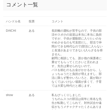
コメント一覧
ハンドル名
投票
コメント
DAICHI
ある
長距離の運転が苦手なので、子供の部
活やスポ小の送迎は本当に本当に負担
ですが、子供が運動部に入りたいのを
やめさせるのも可哀想だし、部活で仲
間ができる時代なので(部活に入らない
と友達があまりできない)入らざるを得
ません。
顧問に相談しても、誰か他の保護者に
乗せてもらってくださいと言われま
す。先生は乗せられないので。
バスを頼むのもお金がかかるから、し
ょっちゅうだと負担が増えますし、部
活に限らず塾やいろいろと、親が助け
なくてはいけない場面が多くて、子育
ては大変な時代だと感じます。
show
ある
私もびっくりしました
うちのムスコの部活は前年に有名な先
生が転勤してこられて、対外試合や遠
征がもうメチャクチャたくさんありま