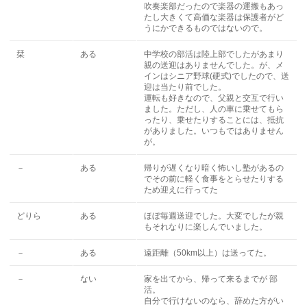
吹奏楽部だったので楽器の運搬もあっ
たし大きくて高価な楽器は保護者がど
うにかできるものではないので。
栞
ある
中学校の部活は陸上部でしたがあまり
親の送迎はありませんでした。が、メ
インはシニア野球(硬式)でしたので、送
迎は当たり前でした。
運転も好きなので、父親と交互で行い
ました。ただし、人の車に乗せてもら
ったり、乗せたりすることには、抵抗
がありました。いつもではありません
が。
－
ある
帰りが遅くなり暗く怖いし塾があるの
でその前に軽く食事をとらせたりする
ため迎えに行ってた
どりら
ある
ほぼ毎週送迎でした。大変でしたが親
もそれなりに楽しんでいました。
－
ある
遠距離（50km以上）は送ってた。
－
ない
家を出てから、帰って来るまでが 部
活。
自分で行けないのなら、辞めた方がい