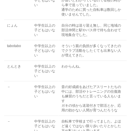
子どもはいな
が遅いとわかっているので登校の時か
い
ら車で送っていました。
通学のために買った自転車は数回しか
使いませんでした。
にょん
中学生以上の
自分の時は送り迎え無し、同じ地域の
子どもはいな
部活仲間と駅やバス停で待ち合わせて
い
現地集合でした。
tabotabo
中学生以上の
そういう親の負担が多くなってきたの
子どもはいな
でクラブ活動をしたくても出来ない人
い
が増えてきた。
とんとき
中学生以上の
わからんね。
子どもはいな
い
－
中学生以上の
昔の好成績をあげたアスリートたちの
子どもはいな
中には、部活やトレーニングの往復路
い
も練習のうちだと言っている人もいま
す
ガキの頃から送迎付きで部活とか、応
用の効かない人間が育つんだろうな
－
中学生以上の
自転車で学校まで行ってました。よほ
子どもはいな
ど遠くではない限り歩いたりとかした
い
方が私はいいと思います。