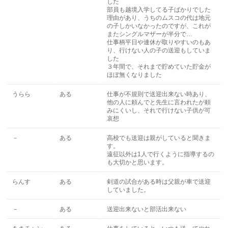
した
部員も越境入学してる子ばかりでした
理由があり、うちのムスコの代は地元
の子しかいなかったのですが、これが
またシングルマザーが半分で…
仕事柄平日や連休が取りやすいのもあ
り、行けない人の子の送迎もしていま
した
３年間で、それまで貯めていた貯金が
ほぼ無くなりました
うらら
ある
仕事が不規則で送迎出来ない時あり、
他の人に頼んでと先生に言われたが頼
みにくいし、それで行けない子供が可
哀想
－
ある
高校でも送迎は親がしていると聞きま
す。
遠征以外は1人で行くように指導するの
も大切かと思います。
らんす
ある
剣道の試合がある時は父親が車で送迎
していました。
－
ある
送迎出来ないと部活出来ない