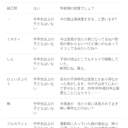
細工郎
ない
学校側の怠慢でしょ？
－
中学生以上の
今の親は過保護すぎる、と思います?
子どもはいな
い
ミキティ
中学生以上の
今は送迎が当たり前になってるねー防
子どもはいな
犯の面からもいーけど遠いのもあって
い
そうしてるみたいだねー
しん
中学生以上の
子供の頃はどこでもチャリで移動して
子どもはいな
いた。
い
軟弱だね、親も。
ひょいざぶろ
中学生以上の
自分の子供時代は送迎とかあり得なか
う
子どもはいな
った気がします。今の子は全てにおい
い
て甘やかしすぎ。20年30年後日本は最
悪なことになりそう・・・
梅
中学生以上の
今孫達が 当たり前に送迎されてます
子どもはいな
怖い事件などのせい？
い
フルカウント
中学生以上の
運動部に入っていた娘の場合は、帰り