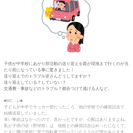
子供が中学校にあがり部活動の送り迎えを親が現地まで行くのが当
たり前になっている事に驚きました！
送り迎えでのトラブル皆さんどうしてますか？
送り迎えしている？していない？
交通費・事故などのトラブル？都合つけて逃げる人など。
■MC：j-i■
子どもが中学でサッカー部だったころ、他の学校での練習試合で、
結構送迎していました。
幸い事故はなかったので、良かったですが、心配はありますよね。
私が子供の頃（野球部）は、他校との練習試合はめったになくて、
たまに隣の学校に皆で自転車で行っていたような記憶があります。