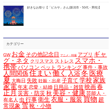
好きなお祭り【「ピカサ」さん(新潟市・50代・男性)】
カテゴリー
お金
ギャ
その他記念日
アプリ
GW
アニメ・特撮
スマホ・
グ・ネタ
クリスマス
ストレス
携帯
パソコン
ペット
ランキング
事件・事故
住まい
働く
冬
医療
人間関係
入浴
夏
学校
家族
子育て
失敗
大晦日
妊娠・出産
家電
春
映画
年末
日用品・雑貨
恋愛・結婚
正月
美容・健康
災害・防災
秋
芸能人・
買物
衣服・服装
衛生
行事
超
虫
有名人
雪
常現象
靴・小物