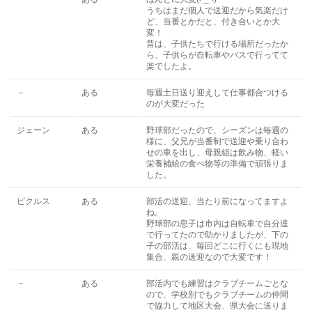
うちはまだ個人で送迎だから気楽だけ
ど、当番とかだと、付き合いとか大
変！
昔は、子供たちで行ける場所だったか
ら、子供らが自転車やバスで行ってて
楽でしたよ。
－
ある
毎週土日送り迎えして仕事都合つける
のが大変だった
ジェーン
ある
野球部だったので、シーズンは毎週の
様に、父兄が当番制で送迎や乗り合わ
せの車を出し、母親組は飲み物、軽い
栄養補給の食べ物等の準備で頑張りま
した。
ピクルス
ある
部活の送迎、当たり前になってますよ
ね。
野球部の息子は市内は自転車で自分達
で行ってたので助かりましたが、下の
子の部活は、毎回どこに行くにも現地
集合、親の送迎なので大変です！
－
ある
部活内でも練習はクラブチームごとな
ので、学校別でもクラブチームの仲間
で協力して地区大会、県大会に送りま