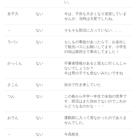
い。
女子力
ない
今は、子供も大きくなり送迎していま
せんが、当時は大変でしたね。
－
ない
そもそも部活に入っていない、、、
ラパン
ない
もしもの事故があったらで、お金出し
て観光バスにお願いしてます。小学生
の頃は親同士で車出してました！
かっくん
ない
不審者情報があると迎えに行くんじゃ
ないでしょうか？
今は男の子でも危ないみたいですね
さこん
ない
自分で行き来していた
つん
ない
この春から中学一年生で未知の世界で
す。部活はまだ決めてないのでこれか
らどうなるのかな・・・
おでん
ない
運動部に入って居なかったのでありま
せんでした。
－
ない
今高校生