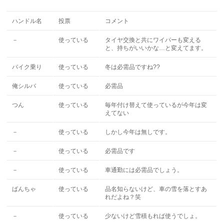
ハンドル名
投票
コメント
－
使っている
タイヤ交換と共にワイパーも変える
と、持ちがいいかな…と変えてます。
バイク乗り
使っている
冬は必需品ですね??
俺シルバ
使っている
必需品
つん
使っている
毎年付け替えて使っているが今年は変
えてない
－
使っている
しかし今年は無しです。
－
使っている
必需品です
－
使っている
車通勤には必需品でしょう。
ばんちゃ
使っている
品名知らないけど、車の雪を落とすあ
れだよね？笑
－
使っている
少ないけど雪積もれば使うでしょ。