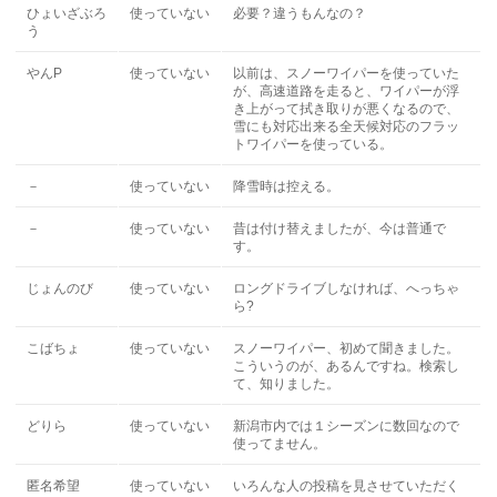
ひょいざぶろ
使っていない
必要？違うもんなの？
う
やんP
使っていない
以前は、スノーワイパーを使っていた
が、高速道路を走ると、ワイパーが浮
き上がって拭き取りが悪くなるので、
雪にも対応出来る全天候対応のフラッ
トワイパーを使っている。
－
使っていない
降雪時は控える。
－
使っていない
昔は付け替えましたが、今は普通で
す。
じょんのび
使っていない
ロングドライブしなければ、へっちゃ
ら?
こばちょ
使っていない
スノーワイパー、初めて聞きました。
こういうのが、あるんですね。検索し
て、知りました。
どりら
使っていない
新潟市内では１シーズンに数回なので
使ってません。
匿名希望
使っていない
いろんな人の投稿を見させていただく