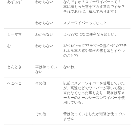
あずあず
わからない
なんですか？スノーワイパーって？
車に積もった雪を下ろす道具ですか？
それであれば、積んであります！
－
わからない
スノーワイパーってなに？
しーママ
わからない
えっ??なになに便利なら欲しい。
む
わからない
ｽﾉｰﾜｲﾊﾟｰって?? ﾜｲﾊﾟｰの雪ﾊﾞｰｼﾞｮﾝ??そ
れとも車の窓や屋根の雪を落とすやつ
のこと??
とんとき
車は持ってい
ないね。
ない
へこへこ
その他
以前はスノーワイパーを使用していた
が、高速などでワイパーが浮いて役に
立たなくなった事もあり、現在は某メ
ーカーのオールシーズンワイパーを使
用している。
－
その他
昔は使っていましたが最近は使ってい
ません