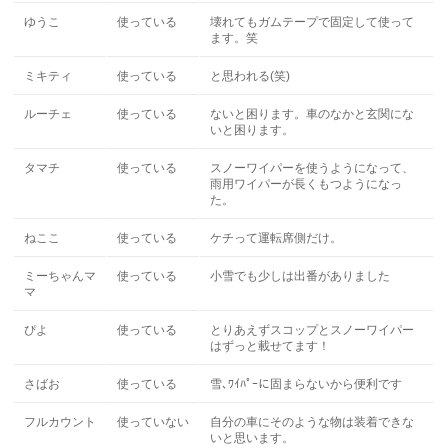
ゆうこ
使っている
壊れてもガムテープで固定して使って
ます。笑
ミキティ
使っている
と思われる(笑)
ルーチェ
使っている
ないと困ります。車のなかと玄関にな
いと困ります。
タマチ
使っている
スノーワイパーを使うようになって、
雨用ワイパーが長くもつようになっ
た。
ねここ
使っている
ケチって運転席側だけ。
ミーちゃんマ
使っている
小雪でも少しは出番がありました
マ
ぴよ
使っている
とりあえずスコップとスノーワイパー
はずっと載せてます！
さばお
使っている
雪､ﾜｲﾊﾟｰに固まらないから便利です
フルカウント
使っていない
自分の車にそのような物は装着できな
いと思います。