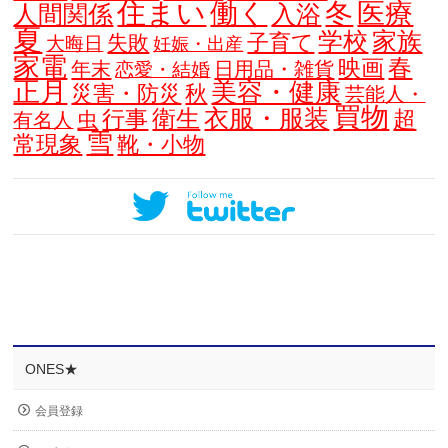
住まい
働く
冬
医療
人間関係
入浴
夏
学校
家族
子育て
失敗
大晦日
妊娠・出産
家電
春
映画
年末
日用品・雑貨
恋愛・結婚
正月
美容・健康
災害・防災
秋
芸能人・
買物
衣服・服装
衛生
行事
超
虫
有名人
雪
常現象
靴・小物
ONES★
会員登録