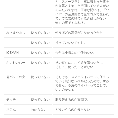
と、スノーブラシ（車に積もった雪を
かき落とす物）と混同している人がい
るみたいですね。正確な問いは、「ワ
イパーの金属部まで全てゴムで覆われ
ていて吹雪の時でも吹き残しがない
物」の事ですよね？。
みさまやぶし
使っていない
使うほどの寒気がこなかったから
－
使っていない
持っていないですし。
ICEMAN
使っていない
今年は小雪なので使わない。
むいむいむー
使っていない
その存在に、ごく近年気づいた…
そして、使ったことがない。
肩パッドの女
使っていない
そもそも、スノーワイパーって何？っ
ていう無知なレベルだったので、すみ
ません。冬用のワイパーってことで、
いいのかなぁ
チッチ
使っていない
取り替えるのが面倒で。
さこん
わからない
どういうものか知らない