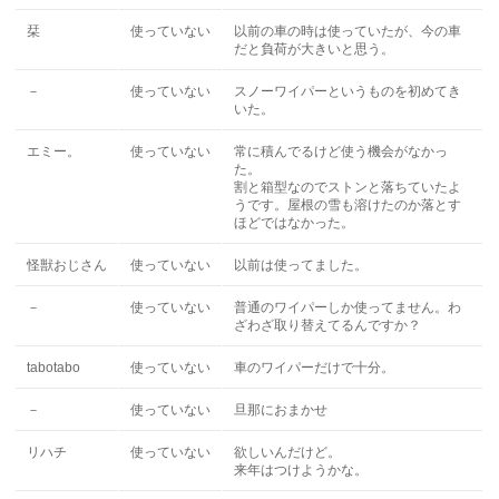
栞
使っていない
以前の車の時は使っていたが、今の車
だと負荷が大きいと思う。
－
使っていない
スノーワイパーというものを初めてき
いた。
エミー。
使っていない
常に積んでるけど使う機会がなかっ
た。
割と箱型なのでストンと落ちていたよ
うです。屋根の雪も溶けたのか落とす
ほどではなかった。
怪獣おじさん
使っていない
以前は使ってました。
－
使っていない
普通のワイパーしか使ってません。わ
ざわざ取り替えてるんですか？
tabotabo
使っていない
車のワイパーだけで十分。
－
使っていない
旦那におまかせ
リハチ
使っていない
欲しいんだけど。
来年はつけようかな。