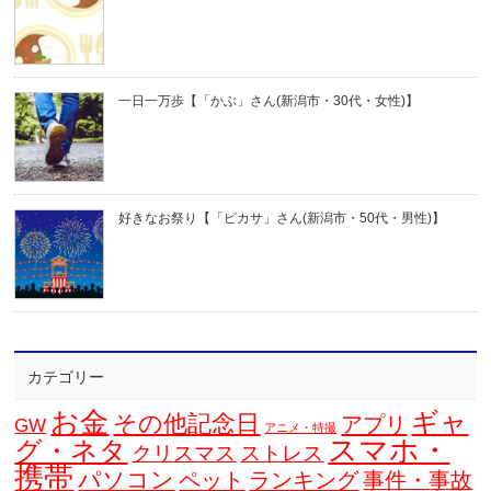
一日一万歩【「かぶ」さん(新潟市・30代・女性)】
好きなお祭り【「ピカサ」さん(新潟市・50代・男性)】
カテゴリー
お金
ギャ
その他記念日
アプリ
GW
アニメ・特撮
スマホ・
グ・ネタ
クリスマス
ストレス
携帯
パソコン
ペット
ランキング
事件・事故