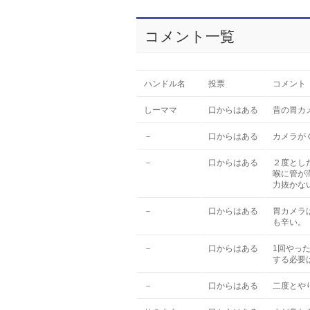
コメント一覧
ハンドル名
投票
コメント
しーママ
口からはある
昔の胃カ
－
口からはある
カメラが
－
口からはある
２度とし
喉に管が
力抜かな
－
口からはある
胃カメラ
も辛い。
－
口からはある
1回やっ
する必要
－
口からはある
二度とや