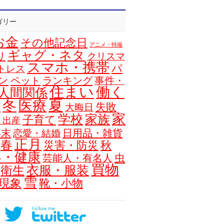
ゴリー
お金
その他記念日
アニメ・特撮
ギャグ・ネタ
リ
クリスマ
スマホ・携帯
パ
トレス
ン
ペット
ランキング
事件・
住まい
働く
人間関係
夏
冬
医療
浴
失敗
大晦日
家
学校
家族
子育て
・出産
年末
日用品・雑貨
恋愛・結婚
正月
春
災害・防災
秋
容・健康
虫
芸能人・有名人
買物
衣服・服装
衛生
雪
現象
靴・小物