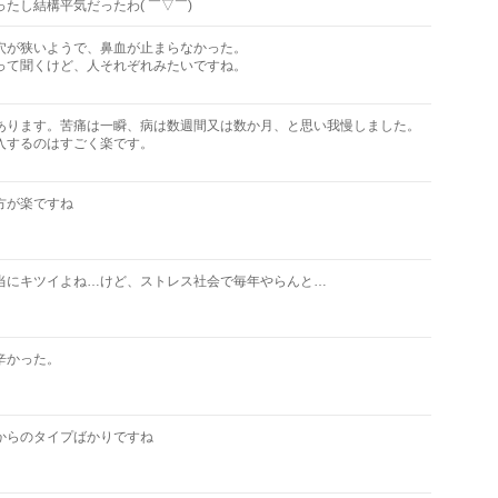
ったし結構平気だったわ( ￣▽￣)
穴が狭いようで、鼻血が止まらなかった。
って聞くけど、人それぞれみたいですね。
あります。苦痛は一瞬、病は数週間又は数か月、と思い我慢しました。
入するのはすごく楽です。
方が楽ですね
当にキツイよね…けど、ストレス社会で毎年やらんと…
辛かった。
からのタイプばかりですね