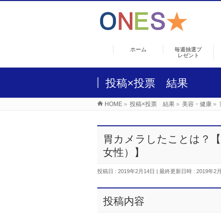
ホーム
毎週抽選プ
レゼント
投稿×投票 結果
HOME
»
投稿×投票 結果
»
美容・健康
»
胃カメラしたことは？【
女性）】
投稿日 : 2019年2月14日
最終更新日時 : 2019年2
投稿内容