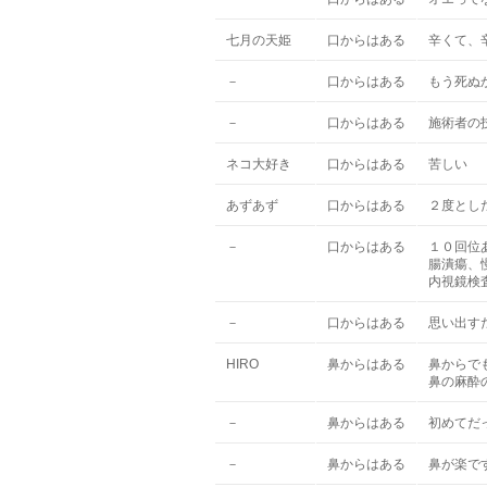
七月の天姫
口からはある
辛くて、
－
口からはある
もう死ぬ
－
口からはある
施術者の
ネコ大好き
口からはある
苦しい
あずあず
口からはある
２度とし
－
口からはある
１０回位
腸潰瘍、
内視鏡検
－
口からはある
思い出す
HIRO
鼻からはある
鼻からで
鼻の麻酔
－
鼻からはある
初めてだ
－
鼻からはある
鼻が楽で