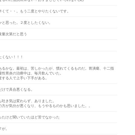
辛くて・・。もう二度とやりたくないです。
かと思った。２度としたくない。
技量次第だと思う
たくない！！！
あるかな。最初は、苦しかったが、慣れてくるものだ。胃潰瘍、十二指
慢性胃炎の治療中は、毎月飲んでいた。
査する人で上手い下手がある。
だけで具合悪くなる。
も吐き気は変わらず、ありました。
の方が気分が悪くなり、もうやるものかも思いました。。
ったけど聞いていたほど苦でなかった
すが。