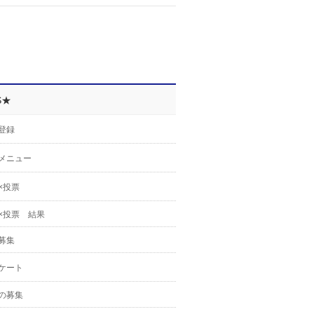
S★
登録
メニュー
×投票
×投票 結果
募集
ケート
の募集