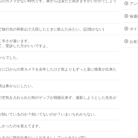
らのカメラがない時代です。鼻からは楽だと聞きますがいかがでしょう
アン
毎週
ポイ
で旅行先の和歌山で入院したときに飲んだみたい。(記憶がない)
く辛さが違います。
お友
て、受診した方がいいですよ。
からでした。
りに口からの胃カメラを去年したけど前よりもずっと楽に検査が出来た
。
時は鼻からにしたい。
の空気を入れられた時のゲップが我慢出来ず、撮影しようとした先生が
。
が効いているのか？効いてないのか？いまいちわからない。
しかったのを覚えてます。
なるのに抵抗出来ない！おすまししていられない(笑)