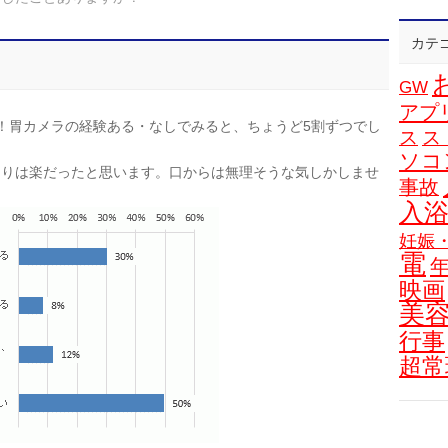
カテ
GW
アプ
！胃カメラの経験ある・なしでみると、ちょうど5割ずつでし
ス
ス
ソコ
よりは楽だったと思います。口からは無理そうな気しかしませ
事故
入
妊娠
電
映画
美
行事
超常