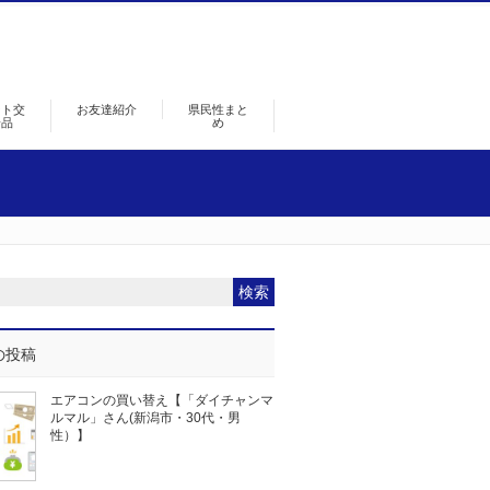
ント交
お友達紹介
県民性まと
景品
め
の投稿
エアコンの買い替え【「ダイチャンマ
ルマル」さん(新潟市・30代・男
性）】