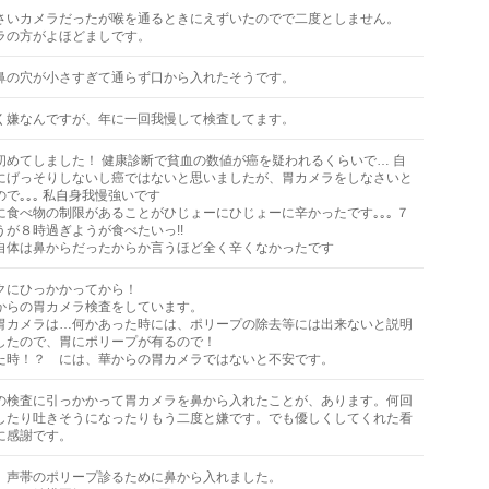
さいカメラだったが喉を通るときにえずいたのでで二度としません。
ラの方がよほどましです。
鼻の穴が小さすぎて通らず口から入れたそうです。
く嫌なんですが、年に一回我慢して検査してます。
初めてしました！ 健康診断で貧血の数値が癌を疑われるくらいで… 自
にげっそりしないし癌ではないと思いましたが、胃カメラをしなさいと
で｡｡｡ 私自身我慢強いです
に食べ物の制限があることがひじょーにひじょーに辛かったです｡｡｡ ７
うが８時過ぎようが食べたいっ!!
自体は鼻からだったからか言うほど全く辛くなかったです
クにひっかかってから！
からの胃カメラ検査をしています。
胃カメラは…何かあった時には、ポリープの除去等には出来ないと説明
したので、胃にポリープが有るので！
た時！？ には、華からの胃カメラではないと不安です。
の検査に引っかかって胃カメラを鼻から入れたことが、あります。何回
したり吐きそうになったりもう二度と嫌です。でも優しくしてくれた看
に感謝です。
。声帯のポリープ診るために鼻から入れました。