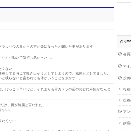
ONE
メラより今の鼻からの方が楽になったと聞いた事があります
会員
ぐりぐり動いて気持ち悪かった…。
マイ
たくない！
滞在してる時点で吐き出そうとしてしまうので、始終もどしてました。
いと映らないと言われても体がいうことをきかず…。
投稿
は、けっこう辛いけど、それよりも胃カメラの前ののどに麻酔がなんと
投稿
投稿
ただけ、胃が綺麗と言われた。
はない。
アン
りたくない
副業