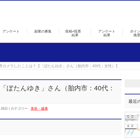
アンケート
副業の募集
投稿×投票
アンケート
ポイ
結果
結果
換
胃カメラしたことは？【「ぼたんゆき」さん（胎内市：40代：女性）】
「ぼたんゆき」さん（胎内市：40代：
最近
月26日
カテゴリー :
美容・健康