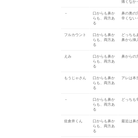
痛くなか
－
口からも鼻か
鼻の奥の
らも、両方あ
辛くない
る
フルカウント
口からも鼻か
どっちも
らも、両方あ
鼻から挿
る
えみ
口からも鼻か
鼻からの
らも、両方あ
る
もうじゃさん
口からも鼻か
アレは本
らも、両方あ
る
－
口からも鼻か
どっちも
らも、両方あ
る
佐倉井くん
口からも鼻か
最近は鼻
らも、両方あ
る