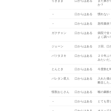
りきまま
口からはある
まだ鼻か
か？
－
口からはある
慣れない
－
口からはある
急性腸炎
ガクチャン
口からはある
病院で全
よく調べ
ジェーン
口からはある
２回、口
バツタヌキ
口からはある
２０年ぶ
みたいだ
とんとき
口からはある
今度飲む
バレタン星人
口からはある
入れた後
断念した
怪獣おじさん
口からはある
喉の麻酔
－
口からはある
とても苦
－
口からはある
オエって