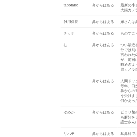
tabotabo
鼻からはある
最新の小
大腸カメ
雑用係長
鼻からはある
嫁さんは
チッチ
鼻からはある
ものすご
む
鼻からはある
つい最近
分では別
言われたの
が、前日
時過ぎよ
胃カメラ
－
鼻からはある
人間ドッ
毎年、口
鼻からの
を受けま
何かあっ
ゆめか
鼻からはある
ピロリ菌
も麻酔を
護士さん
リハチ
鼻からはある
耳鼻科で