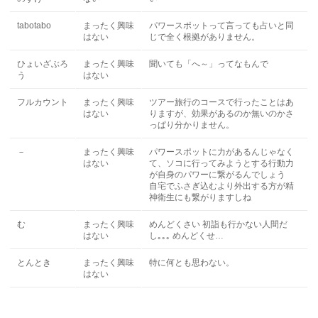
tabotabo
まったく興味
パワースポットって言っても占いと同
はない
じで全く根拠がありません。
ひょいざぶろ
まったく興味
聞いても「へ～」ってなもんで
う
はない
フルカウント
まったく興味
ツアー旅行のコースで行ったことはあ
はない
りますが、効果があるのか無いのかさ
っぱり分かりません。
－
まったく興味
パワースポットに力があるんじゃなく
はない
て、ソコに行ってみようとする行動力
が自身のパワーに繋がるんでしょう
自宅でふさぎ込むより外出する方が精
神衛生にも繋がりますしね
む
まったく興味
めんどくさい 初詣も行かない人間だ
はない
し｡｡｡ めんどくせ…
とんとき
まったく興味
特に何とも思わない。
はない