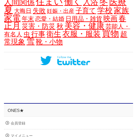
住まい
働く
冬
医療
人間関係
入浴
夏
学校
家族
子育て
失敗
大晦日
妊娠・出産
家電
春
映画
年末
日用品・雑貨
恋愛・結婚
正月
美容・健康
災害・防災
秋
芸能人・
買物
衣服・服装
衛生
行事
超
虫
有名人
雪
常現象
靴・小物
ONES★
会員登録
マイメニュー