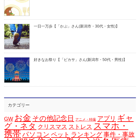
一日一万歩【「かぶ」さん(新潟市・30代・女性)】
好きなお祭り【「ピカサ」さん(新潟市・50代・男性)】
カテゴリー
お金
ギャ
その他記念日
アプリ
GW
アニメ・特撮
スマホ・
グ・ネタ
クリスマス
ストレス
携帯
パソコン
ペット
ランキング
事件・事故