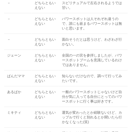
－
どちらともい
スピリチュアルで左右されるようでは
えない
甘い。
－
どちらともい
パワースポットは人それぞれ違うの
えない
で、誰にも嵌まるパワースポットは無
いと思います。
－
どちらともい
面白そうだとは思うけど、わざわざ行
えない
かない。
ジェーン
どちらともい
全国の一の宮を参拝しましたが、パワ
えない
ースポットブームを意識しているわけ
ではありません。
ぱんだママ
どちらともい
知らないだけなので、調べて行ってみ
えない
たいです。
あるぱか
どちらともい
一般のパワースポットじゃないけど自
えない
分が気に入ってる自分にとってのパワ
ースポットに行く事は好きです。
ミキティ
どちらともい
運気が変わったとか経験ないけど、カ
えない
ップルで行くと別れるとか聞いたら行
かなくなった(笑)