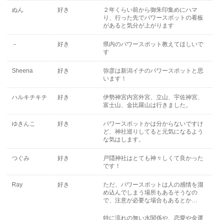
ぬん
好き
２年くらい前から御朱印集めにハマ
り、行った先でパワースポットの看板
があると気分が上がります
－
好き
県内のパワースポット教えてほしいで
す
Sheena
好き
弥彦は新潟イチのパワースポットと思
います！
ハルキチキチ
好き
伊勢神宮内宮外宮、立山、宇佐神宮、
富士山、金比羅山は行きました。
ゆきんこ
好き
パワースポットかは分からないですけ
ど、神社巡りしてると元気になるよう
な気はします。
つぐみ
好き
戸隠神社はとても神々しくて良かった
です！
Ray
好き
ただ、パワースポットは人の感情を溜
め込んでしまう場所もあるそうなの
で、注意が必要な場合もあるとか…
特に流れの無い水関係や、恋愛や金運