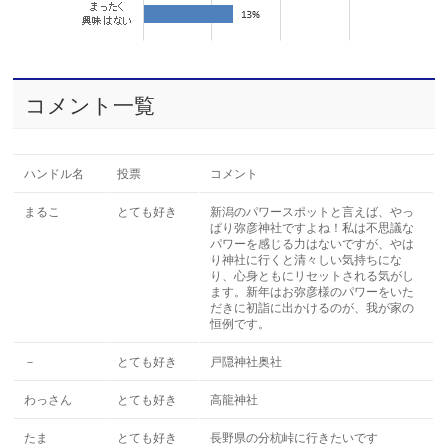
コメント一覧
ハンドル名
投票
コメント
まるこ
とても好き
新潟のパワースポットと言えば、やっ
ぱり弥彦神社ですよね！私は不思議な
パワーを感じる力はないですが、やは
り神社に行くと清々しい気持ちにな
り、心身ともにリセットされる気がし
ます。新年はお弥彦様のパワーをいた
だきに初詣に出かけるのが、我が家の
恒例です。
－
とても好き
戸隠神社奥社
わっさん
とても好き
高龍神社
たま
とても好き
長野県の分杭峠に行きたいです