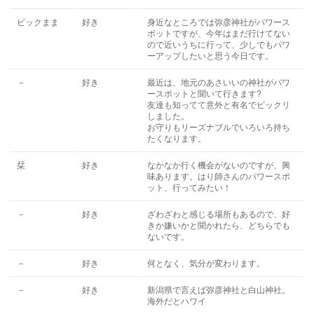
ビックまま
好き
身近なところでは弥彦神社がパワース
ポットですが、今年はまだ行けてない
ので近いうちに行って、少しでもパワ
ーアップしたいと思う今日です。
－
好き
最近は、地元のあさいいの神社がパワ
ースポットと聞いて行きます?
友達も知ってて意外と有名でビックリ
しました。
お守りもリーズナブルでいろいろ持ち
たくなります。
栞
好き
なかなか行く機会がないのですが、興
味あります。はり師さんのパワースポ
ット、行ってみたい！
－
好き
ざわざわと感じる場所もあるので、好
きか嫌いかと聞かれたら、どちらでも
ないです。
－
好き
何となく、気分が変わります。
－
好き
新潟県で言えば弥彦神社と白山神社。
海外だとハワイ