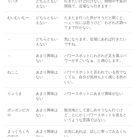
リハチ
どちらともい
行きたいけど行けない。時間や予算の
えない
関係で。近場なら行きます！
むいむいむー
どちらともい
たまたま行った所がそうだと聞くと、
えない
へぇ～位には思うけど、わざわざ調べ
てまで行かない。
－
どちらともい
気になります。近場にあれば行きたい
えない
ですね。
－
あまり興味は
パワースポットにわざわざ足を運ぶパ
ない
ワーがすごいなぁ、と感心します。
ねここ
あまり興味は
パワースポットと言われている所でな
ない
くても、自分が気持ちよく感じる所が
いい。
りょうま
あまり興味は
パワースポットにあまり興味がない
ない
ボンボンビガ
あまり興味は
観光地として楽しめそうなら行くけ
ロ
ない
ど、とにかくパワースポットを巡ると
いうような意識ではない。
まっくろくろ
あまり興味は
出先にあれば、試しに寄ってみるくら
のすけ
ない
い