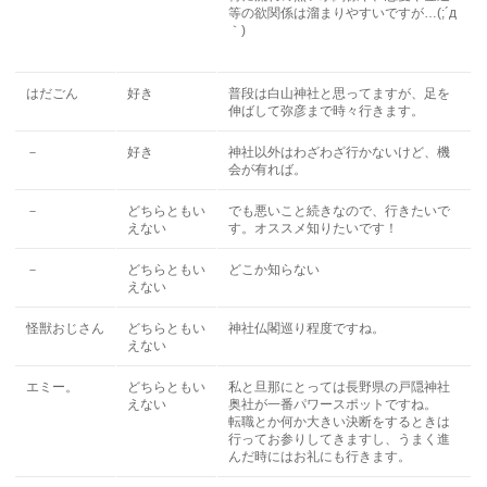
等の欲関係は溜まりやすいですが…(;´д
｀)
はだごん
好き
普段は白山神社と思ってますが、足を
伸ばして弥彦まで時々行きます。
－
好き
神社以外はわざわざ行かないけど、機
会が有れば。
－
どちらともい
でも悪いこと続きなので、行きたいで
えない
す。オススメ知りたいです！
－
どちらともい
どこか知らない
えない
怪獣おじさん
どちらともい
神社仏閣巡り程度ですね。
えない
エミー。
どちらともい
私と旦那にとっては長野県の戸隠神社
えない
奥社が一番パワースポットですね。
転職とか何か大きい決断をするときは
行ってお参りしてきますし、うまく進
んだ時にはお礼にも行きます。