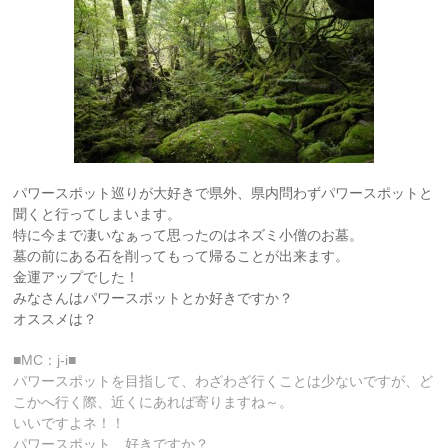
パワースポット巡りが大好きで県外、県内問わずパワースポットと
聞くと行ってしまいます。
特に今まで凄いなぁって思ったのはネズミ小僧のお墓。
墓の前にある石を削ってもって帰ることが出来ます。
金運アップでした！
みなさんはパワースポットとか好きですか？
オススメは？
■MC：j-i■
パワースポットを目指して、わざわざ行くことは少ないですが、ど
こかへ行く際、近くにあれば寄りますね～。
いいですよネ！！
パワースポット、好きですか？