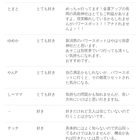
とまと
とても好き
めっちゃ行ってます！金運アップの長
岡の高龍神社はとてもご利益がありま
すよ。現実離れしているかもしれませ
んがパワースポット！！アナドれませ
んよ～！！
ゆめか
とても好き
新潟県のパワースポットはやはり弥彦
神社だと思います。
あそこは別世界でいつ行っても清々し
い気持ちになれます。
おすすめです。
やんP
とても好き
自己満足かもしれないが、パワースポ
ットに行くと、その都度リセットされ
た気分になる。
しーママ
とても好き
気持ちの問題かも知れませんが、良い
方向にいけばと思い行きますね。
－
好き
好きだけれど主人は信じていないので
行くことは少ないです。
チッチ
好き
具体的にはよく知らないので沢山回っ
てるわけではありませんが、機会があ
れば行きたいとは思っている。