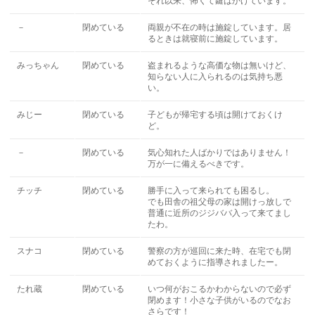
それ以来、怖くて鍵はかけています。
－
閉めている
両親が不在の時は施錠しています。居
るときは就寝前に施錠しています。
みっちゃん
閉めている
盗まれるような高価な物は無いけど、
知らない人に入られるのは気持ち悪
い。
みじー
閉めている
子どもが帰宅する頃は開けておくけ
ど。
－
閉めている
気心知れた人ばかりではありません！
万が一に備えるべきです。
チッチ
閉めている
勝手に入って来られても困るし。
でも田舎の祖父母の家は開けっ放しで
普通に近所のジジババ入って来てまし
たわ。
スナコ
閉めている
警察の方が巡回に来た時、在宅でも閉
めておくように指導されましたー。
たれ蔵
閉めている
いつ何がおこるかわからないので必ず
閉めます！小さな子供がいるのでなお
さらです！