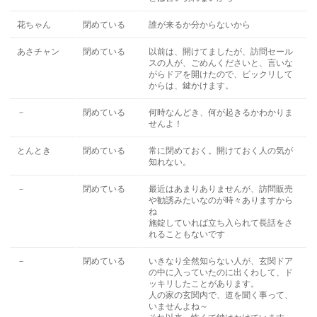
花ちゃん
閉めている
誰が来るか分からないから
あさチャン
閉めている
以前は、開けてましたが、訪問セール
スの人が、ごめんくださいと、言いな
がらドアを開けたので、ビックリして
からは、鍵かけます。
－
閉めている
何時なんどき、何が起きるかわかりま
せんよ！
とんとき
閉めている
常に閉めておく。開けておく人の気が
知れない。
－
閉めている
最近はあまりありませんが、訪問販売
や勧誘みたいなのが時々ありますから
ね
施錠していれば立ち入られて長話をさ
れることもないです
－
閉めている
いきなり全然知らない人が、玄関ドア
の中に入っていたのに出くわして、ド
ッキリしたことがあります。
人の家の玄関内で、道を聞く事って、
いませんよね～