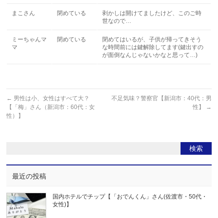
まこさん
閉めている
剥かしは開けてましたけど、このご時
世なので…
ミーちゃんマ
閉めている
閉めてはいるが、子供が帰ってきそう
マ
な時間前には鍵解除してます(鍵出すの
が面倒なんじゃないかなと思って…)
←
男性は小、女性はすべて大？
不足気味？警察官【新潟市：40代：男
【「梅」さん（新潟市：60代：女
性】
→
性）】
最近の投稿
国内ホテルでチップ【「おでんくん」さん(佐渡市・50代・
女性)】