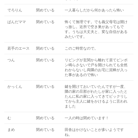
でろりん
閉めている
一人暮らしだから何かあったら怖い
ぱんだママ
閉めている
怖くて無理です。でも義父母宅は開け
っ放し。近所で空き巣があってもで
す。うちは大丈夫と、変な自信がある
みたいです。
若手のエース
閉めている
このご時世なので。
つん
閉めている
リビングが玄関から離れて居てピンポ
ン鳴らさないで戸を開けられても全然
わからないし両隣のお宅に泥棒が入っ
た事があるので怖い
かっくん
閉めている
鍵を開けておいていたんですが一度、
隣の家の旦那がわたしが家に入ったと
たんに私の家に入ってきてビックリし
てから主人に鍵をかけるように言われ
ました
む
閉めている
一人の時は閉めています！
まめ
閉めている
田舎はかけないことが多いようです
ね。