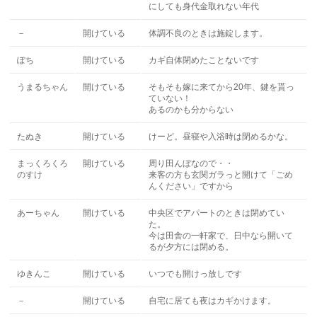
にしても身代金取れない年代
－
開けている
体調不良のときは施錠します。
ぽち
開けている
カギ自体閉めたことないです
うまるちゃん
開けている
そもそも嫁に来てから20年、鍵を貰っ
ていない！
あるのかも分からない
たぬき
開けている
けーど。昼寝や入浴時は閉めるかな。
まっくろくろ
開けている
周り田んぼなので・・
のすけ
来客の方も玄関ガラっと開けて「ごめ
んください」ですから
あーちゃん
開けている
中央区でアパートのときは閉めてい
た。
今は田舎の一軒家で、日中なら開いて
るが夕方には閉める。
ゆきんこ
開けている
いつでも開けっ放しです
－
開けている
自宅に居ても夜はカギかけます。