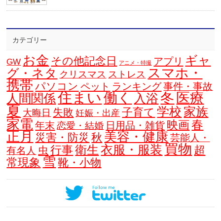
カテゴリー
お金
ギャ
その他記念日
アプリ
GW
アニメ・特撮
スマホ・
グ・ネタ
クリスマス
ストレス
携帯
パソコン
ペット
ランキング
事件・事故
住まい
働く
冬
医療
人間関係
入浴
夏
学校
家族
子育て
失敗
大晦日
妊娠・出産
家電
春
映画
年末
日用品・雑貨
恋愛・結婚
正月
美容・健康
災害・防災
秋
芸能人・
買物
衣服・服装
衛生
行事
超
虫
有名人
雪
常現象
靴・小物