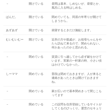
－
開けている
昼間は基本、しめないが、昼寝とか、
風呂に入る時はしめる。
ぱんだ。
開けている
閉めていても、同居の年寄りが開けて
しまうから。
あずあず
開けている
就寝するときだけ施錠します。
むいむいむー
開けている
近所の方や親戚が、お祖母ちゃんをや
たら訪ねて来るので、閉められない。
何かあったのかと思われる。
－
閉めている
賃貸に引っ越してから必ず鍵をかけて
います。実家の一軒家の時、小さい頃
はかけていなかった。
しーママ
閉めている
普段は閉めておきますが、人が来ると
連絡があったときは開けておきます
ね。
－
閉めている
家が広いので基本閉めきって閉じこも
ってます
－
閉めている
この設問を住所登録しているサイトが
してくるのびっくり。運営のセキュリ