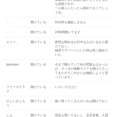
も原因ですが。
一人暮らしだったら閉めておくでしょ
うね。
－
開けている
外出時も施錠しません
－
開けている
24時間開いてます
エミー。
開けている
夜間は閉めるが日中は人がいるなら開
けておく。
独身でアパートにいた時は常に閉めて
いた。
tabotabo
開けている
今まで開けていて何の問題もなかった
が、マッポが無断でドアを開けて入っ
てきたのでこれからは施錠しようと思
っています。
フリーズドラ
開けている
いろいろだけど
イ
ひょいざぶろ
開けている
後に帰ってくる人がいれば開けておく
う
しん
開けている
現金も置いてないし、宝石皆無、人質