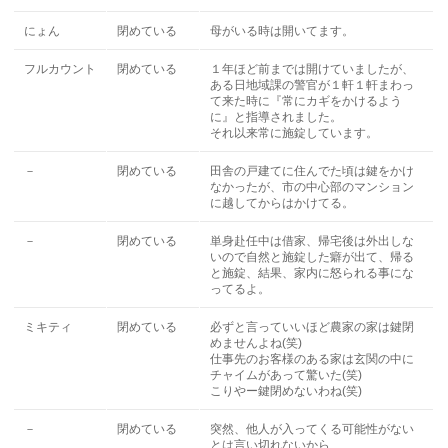
にょん
閉めている
母がいる時は開いてます。
フルカウント
閉めている
１年ほど前までは開けていましたが、
ある日地域課の警官が１軒１軒まわっ
て来た時に『常にカギをかけるよう
に』と指導されました。
それ以来常に施錠しています。
－
閉めている
田舎の戸建てに住んでた頃は鍵をかけ
なかったが、市の中心部のマンション
に越してからはかけてる。
－
閉めている
単身赴任中は借家、帰宅後は外出しな
いので自然と施錠した癖が出て、帰る
と施錠、結果、家内に怒られる事にな
ってるよ。
ミキティ
閉めている
必ずと言っていいほど農家の家は鍵閉
めませんよね(笑)
仕事先のお客様のある家は玄関の中に
チャイムがあって驚いた(笑)
こりやー鍵閉めないわね(笑)
－
閉めている
突然、他人が入ってくる可能性がない
とは言い切れないから