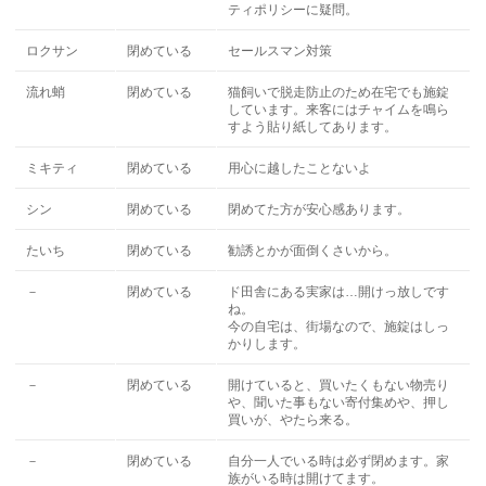
ティポリシーに疑問。
ロクサン
閉めている
セールスマン対策
流れ蛸
閉めている
猫飼いで脱走防止のため在宅でも施錠
しています。来客にはチャイムを鳴ら
すよう貼り紙してあります。
ミキティ
閉めている
用心に越したことないよ
シン
閉めている
閉めてた方が安心感あります。
たいち
閉めている
勧誘とかが面倒くさいから。
－
閉めている
ド田舎にある実家は…開けっ放しです
ね。
今の自宅は、街場なので、施錠はしっ
かりします。
－
閉めている
開けていると、買いたくもない物売り
や、聞いた事もない寄付集めや、押し
買いが、やたら来る。
－
閉めている
自分一人でいる時は必ず閉めます。家
族がいる時は開けてます。